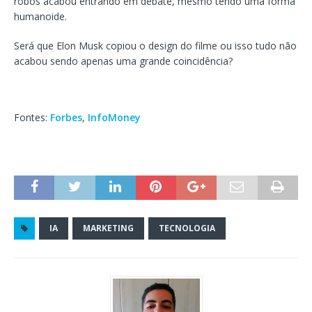
robôs acabou entrando em debate, mesmo tendo uma forma
humanoide.
Será que Elon Musk copiou o design do filme ou isso tudo não
acabou sendo apenas uma grande coincidência?
Fontes:
Forbes
,
InfoMoney
IA
MARKETING
TECNOLOGIA