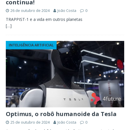
continua!
26 de outubro de 2024
João Costa
0
TRAPPIST-1 e a vida em outros planetas
[…]
INTELIGÊNCIA ARTIFICIAL
Optimus, o robô humanoide da Tesla
25 de outubro de 2024
João Costa
0