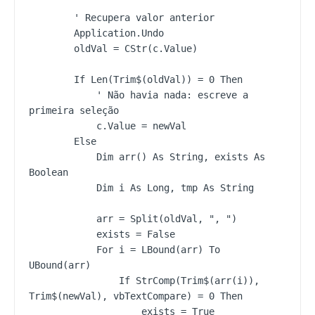
        ' Recupera valor anterior

        Application.Undo

        oldVal = CStr(c.Value)

        If Len(Trim$(oldVal)) = 0 Then

            ' Não havia nada: escreve a 
primeira seleção

            c.Value = newVal

        Else

            Dim arr() As String, exists As 
Boolean

            Dim i As Long, tmp As String

            arr = Split(oldVal, ", ")

            exists = False

            For i = LBound(arr) To 
UBound(arr)

                If StrComp(Trim$(arr(i)), 
Trim$(newVal), vbTextCompare) = 0 Then

                    exists = True
