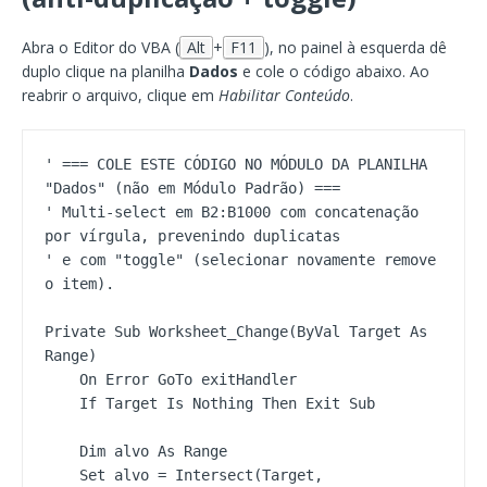
Abra o Editor do VBA (
Alt
+
F11
), no painel à esquerda dê
duplo clique na planilha
Dados
e cole o código abaixo. Ao
reabrir o arquivo, clique em
Habilitar Conteúdo
.
' === COLE ESTE CÓDIGO NO MÓDULO DA PLANILHA 
"Dados" (não em Módulo Padrão) ===

' Multi-select em B2:B1000 com concatenação 
por vírgula, prevenindo duplicatas

' e com "toggle" (selecionar novamente remove 
o item).

Private Sub Worksheet_Change(ByVal Target As 
Range)

    On Error GoTo exitHandler

    If Target Is Nothing Then Exit Sub

    Dim alvo As Range

    Set alvo = Intersect(Target, 