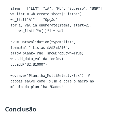
items = ["LLM", "IA", "ML", "Sucesso", "BNP"]

ws_list = wb.create_sheet("Listas")

ws_list["A1"] = "Opção"

for i, val in enumerate(items, start=2):

    ws_list[f"A{i}"] = val

dv = DataValidation(type="list", 
formula1="=Listas!$A$2:$A$6", 
allow_blank=True, showDropDown=True)

ws.add_data_validation(dv)

dv.add("B2:B1000")

wb.save("Planilha_MultiSelect.xlsx")  # 
depois salve como .xlsm e cole o macro no 
módulo da planilha "Dados"
Conclusão