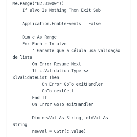
Me.Range("B2:B1000"))

    If alvo Is Nothing Then Exit Sub

    Application.EnableEvents = False

    Dim c As Range

    For Each c In alvo

        ' Garante que a célula usa validação 
de lista

        On Error Resume Next

        If c.Validation.Type <> 
xlValidateList Then

            On Error GoTo exitHandler

            GoTo nextCell

        End If

        On Error GoTo exitHandler

        Dim newVal As String, oldVal As 
String

        newVal = CStr(c.Value)
