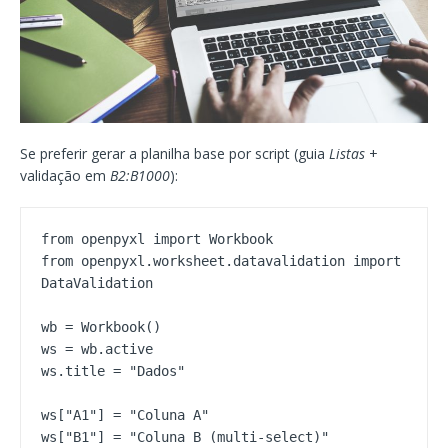
Se preferir gerar a planilha base por script (guia
Listas
+
validação em
B2:B1000
):
from openpyxl import Workbook

from openpyxl.worksheet.datavalidation import 
DataValidation

wb = Workbook()

ws = wb.active

ws.title = "Dados"

ws["A1"] = "Coluna A"

ws["B1"] = "Coluna B (multi-select)"
