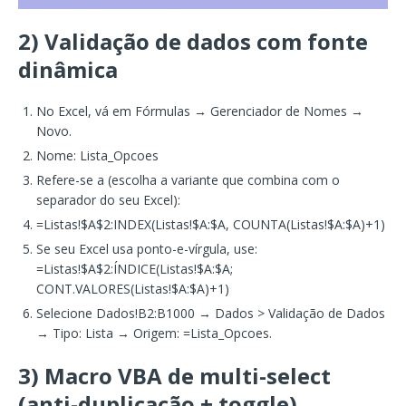
2) Validação de dados com fonte
dinâmica
No Excel, vá em Fórmulas → Gerenciador de Nomes →
Novo.
Nome: Lista_Opcoes
Refere-se a (escolha a variante que combina com o
separador do seu Excel):
=Listas!$A$2:INDEX(Listas!$A:$A, COUNTA(Listas!$A:$A)+1)
Se seu Excel usa ponto-e-vírgula, use:
=Listas!$A$2:ÍNDICE(Listas!$A:$A;
CONT.VALORES(Listas!$A:$A)+1)
Selecione Dados!B2:B1000 → Dados > Validação de Dados
→ Tipo: Lista → Origem: =Lista_Opcoes.
3) Macro VBA de multi-select
(anti-duplicação + toggle)