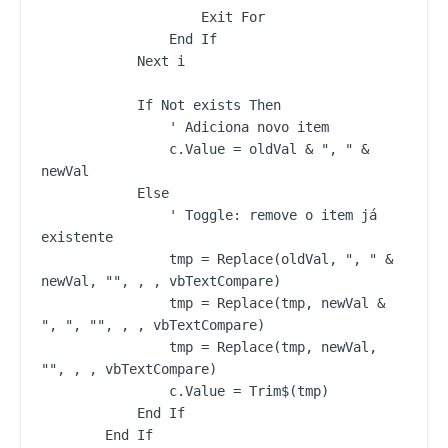
                    Exit For

                End If

            Next i

            If Not exists Then

                ' Adiciona novo item

                c.Value = oldVal & ", " & 
newVal

            Else

                ' Toggle: remove o item já 
existente

                tmp = Replace(oldVal, ", " & 
newVal, "", , , vbTextCompare)

                tmp = Replace(tmp, newVal & 
", ", "", , , vbTextCompare)

                tmp = Replace(tmp, newVal, 
"", , , vbTextCompare)

                c.Value = Trim$(tmp)

            End If

        End If
