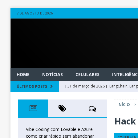
7 DE AGOSTO DE 2026
HOME
NOTÍCIAS
CELULARES
INTELIGÊNCI
[ 31 de março de 2026 ]
LangChain, LangG
ÚLTIMOS POSTS
observável
OUTROS
INÍCIO
[ 20 de março de 2026 ]
Microsoft Found
técnica
INTELIGÊNCIA ARTIFICIAL
Hack 
[ 27 de fevereiro de 2026 ]
Voice Agents
Vibe Coding com Lovable e Azure:
como criar rápido sem abandonar
CYBERSEG