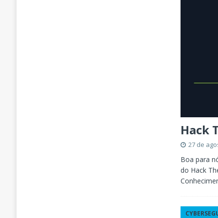
Hack T
27 de ago
Boa para nó
do Hack The
Conhecimen
CYBERSEG