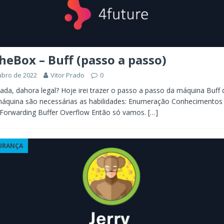
eBox – Buff (passo a passo)
ubro de 2022
Vitor Prado
0
iada, dahora legal? Hoje irei trazer o passo a passo da máquina Buff
máquina são necessárias as habilidades: Enumeração Conhecimentos
 Forwarding Buffer Overflow Então só vamos.
[…]
URANÇA