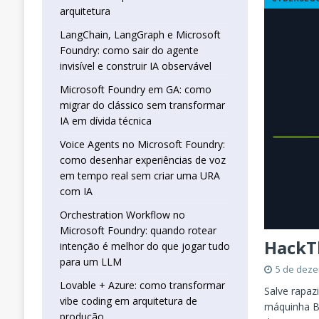
real sem criar uma URA com IA
INTELIG
arquitetura
[ 16 de janeiro de 2026 ]
Orchestration W
LangChain, LangGraph e Microsoft
Foundry: como sair do agente
que jogar tudo para um LLM
INTELIGÊN
invisível e construir IA observável
[ 25 de abril de 2026 ]
Vibe Coding com L
Microsoft Foundry em GA: como
INTELIGÊNCIA ARTIFICIAL
migrar do clássico sem transformar
IA em dívida técnica
Voice Agents no Microsoft Foundry:
como desenhar experiências de voz
em tempo real sem criar uma URA
com IA
Orchestration Workflow no
Microsoft Foundry: quando rotear
HackT
intenção é melhor do que jogar tudo
para um LLM
5 de dez
Lovable + Azure: como transformar
Salve rapaz
vibe coding em arquitetura de
máquinha B
produção