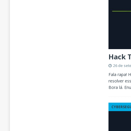
Hack T
26 de set
Fala rapa! 
resolver es
Bora lá. E
CYBERSEG