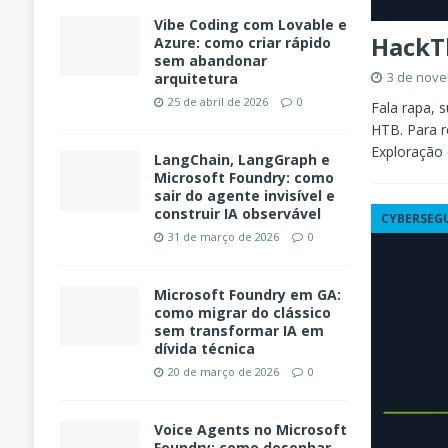
Vibe Coding com Lovable e
HackT
Azure: como criar rápido
sem abandonar
3 de nov
arquitetura
25 de abril de 2026
0
Fala rapa, 
HTB. Para r
Exploração
LangChain, LangGraph e
Microsoft Foundry: como
sair do agente invisível e
construir IA observável
CYBERSEG
31 de março de 2026
0
Microsoft Foundry em GA:
como migrar do clássico
sem transformar IA em
dívida técnica
20 de março de 2026
0
Voice Agents no Microsoft
Foundry: como desenhar