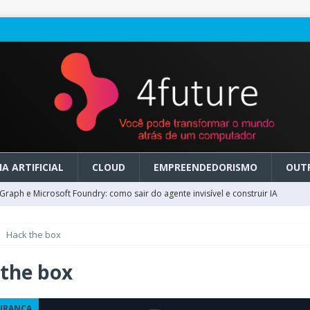
A ARTIFICIAL
CLOUD
EMPREENDEDORISMO
OUT
raph e Microsoft Foundry: como sair do agente invisível e construir IA
Hack the box
ry em GA: como migrar do clássico sem transformar IA em dívida
the box
 no Microsoft Foundry: como desenhar experiências de voz em tempo
URANÇA