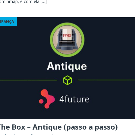
com nmap, e com ela
[…]
URANÇA
he Box – Antique (passo a passo)