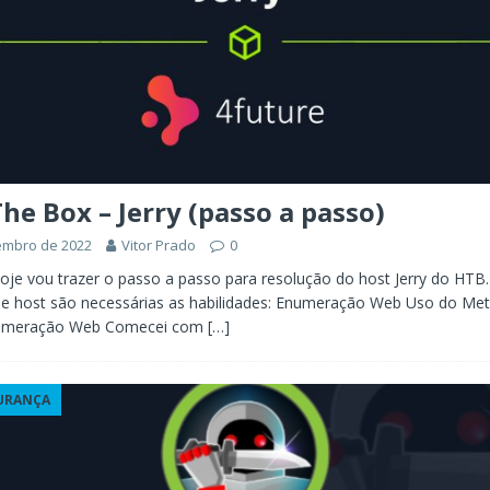
he Box – Jerry (passo a passo)
embro de 2022
Vitor Prado
0
Hoje vou trazer o passo a passo para resolução do host Jerry do HTB
se host são necessárias as habilidades: Enumeração Web Uso do Met
numeração Web Comecei com
[…]
URANÇA