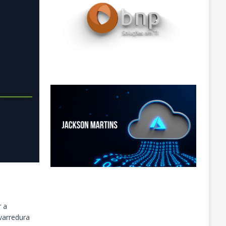
r a
varredura