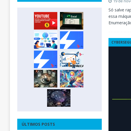
19 de no
Só salve ra
essa máquin
Enumeração
CYBERSEG
ÚLTIMOS POSTS