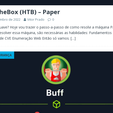
heBox (HTB) – Paper
embro de 2022
Vitor Prado
0
suave? Hoje vou trazer o passo-a-passo de como resolvi a máquina 
esolver essa máquina, são necessárias as habilidades: Fundamentos 
 de CVE Enumeração Web Então só vamos.
[…]
URANÇA