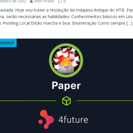
vembro de 2022
Vitor Prado
0
paziada. Hoje vou trazer a resolução da máquina Antique do HTB. Par
a, serão necessárias as habilidades: Conhecimentos básicos em Lin
 Pivoting Local Então marcha e boa. Enumeração Como sempre
[…]
URANÇA