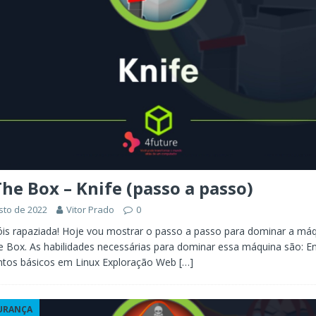
he Box – Knife (passo a passo)
sto de 2022
Vitor Prado
0
is rapaziada! Hoje vou mostrar o passo a passo para dominar a máq
 Box. As habilidades necessárias para dominar essa máquina são: 
tos básicos em Linux Exploração Web
[…]
URANÇA