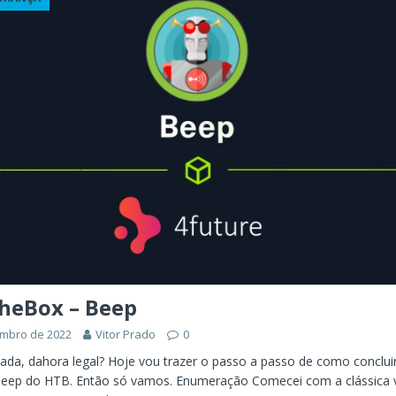
ÊNCIA ARTIFICIAL
orkflow no Microsoft Foundry: quando rotear intenção é melhor do
CIA ARTIFICIAL
ovable e Azure: como criar rápido sem abandonar arquitetura
heBox – Beep
embro de 2022
Vitor Prado
0
iada, dahora legal? Hoje vou trazer o passo a passo de como conclui
eep do HTB. Então só vamos. Enumeração Comecei com a clássica 