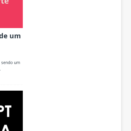
 de um
em sendo um
.