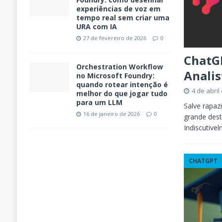
experiências de voz em
tempo real sem criar uma
URA com IA
27 de fevereiro de 2026
0
ChatGP
Orchestration Workflow
Analis
no Microsoft Foundry:
quando rotear intenção é
4 de abril
melhor do que jogar tudo
para um LLM
Salve rapaz
16 de janeiro de 2026
0
grande des
Indiscutiv
CHATGPT