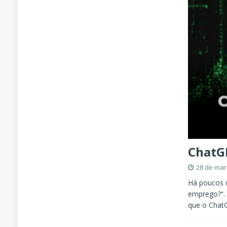
ChatGP
28 de mar
Há poucos d
emprego?“. 
que o ChatG