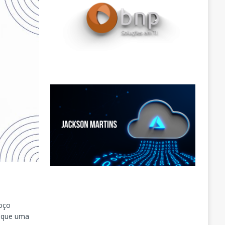
roço
u que uma