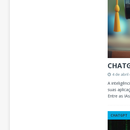
CHATG
4 de abril
A inteligên
suas aplica
Entre as IA
CHATGPT