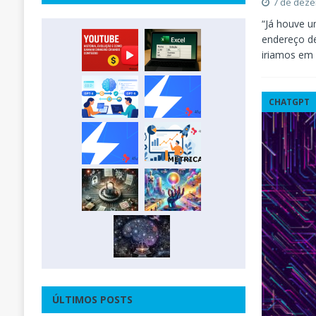
7 de dez
“Já houve u
endereço d
iriamos em 
CHATGPT
ÚLTIMOS POSTS