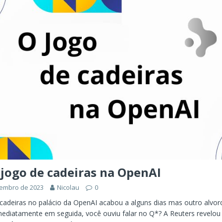
ÊNCIA ARTIFICIAL
orkflow no Microsoft Foundry: quando rotear intenção é melhor do
CIA ARTIFICIAL
ovable e Azure: como criar rápido sem abandonar arquitetura
 jogo de cadeiras na OpenAI
zembro de 2023
Nicolau
0
cadeiras no palácio da OpenAI acabou a alguns dias mas outro alvo
ediatamente em seguida, você ouviu falar no Q*? A Reuters revelo