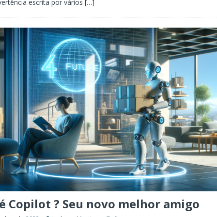
vertência escrita por vários
[…]
é Copilot ? Seu novo melhor amigo