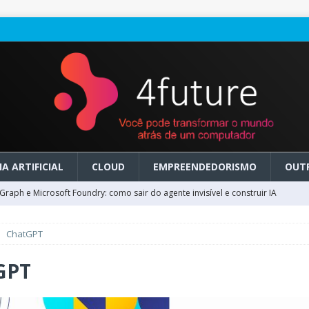
A ARTIFICIAL
CLOUD
EMPREENDEDORISMO
OUT
raph e Microsoft Foundry: como sair do agente invisível e construir IA
ChatGPT
ry em GA: como migrar do clássico sem transformar IA em dívida
GPT
 no Microsoft Foundry: como desenhar experiências de voz em tempo