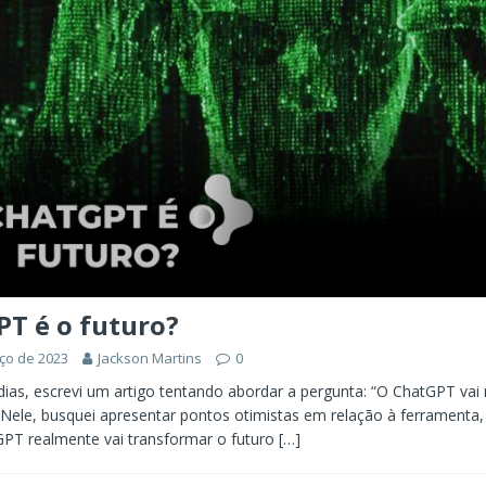
T é o futuro?
ço de 2023
Jackson Martins
0
ias, escrevi um artigo tentando abordar a pergunta: “O ChatGPT vai
Nele, busquei apresentar pontos otimistas em relação à ferramenta
PT realmente vai transformar o futuro
[…]