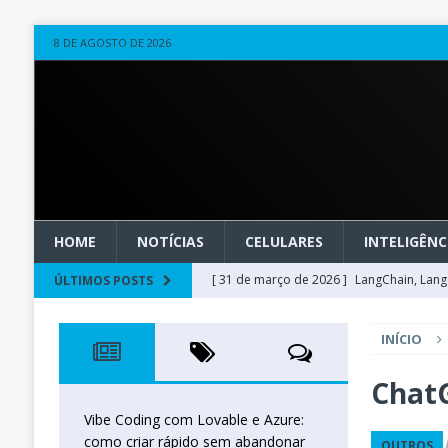
8 DE AGOSTO DE 2026
HOME
NOTÍCIAS
CELULARES
INTELIGÊNCI
[ 31 de março de 2026 ]
LangChain, LangG
ÚLTIMOS POSTS
observável
OUTROS
INÍCIO
[ 20 de março de 2026 ]
Microsoft Found
técnica
INTELIGÊNCIA ARTIFICIAL
Chat
[ 27 de fevereiro de 2026 ]
Voice Agents
Vibe Coding com Lovable e Azure:
como criar rápido sem abandonar
OUTROS