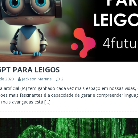
PT PARA LEIGOS
 de 2023
Jackson Martins
2
cia artificial (IA) tem ganhado cada vez mais espaço em nossas vidas
ções mais fascinantes é a capacidade de gerar e compreender lingua
s mais avançadas está
[…]