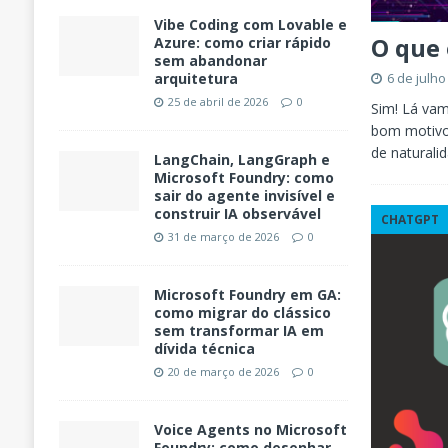
Vibe Coding com Lovable e
O que
Azure: como criar rápido
sem abandonar
6 de julho
arquitetura
25 de abril de 2026
0
Sim! Lá va
bom motivo
de naturali
LangChain, LangGraph e
Microsoft Foundry: como
sair do agente invisível e
construir IA observável
CHATGPT
31 de março de 2026
0
Microsoft Foundry em GA:
como migrar do clássico
sem transformar IA em
dívida técnica
20 de março de 2026
0
Voice Agents no Microsoft
Foundry: como desenhar