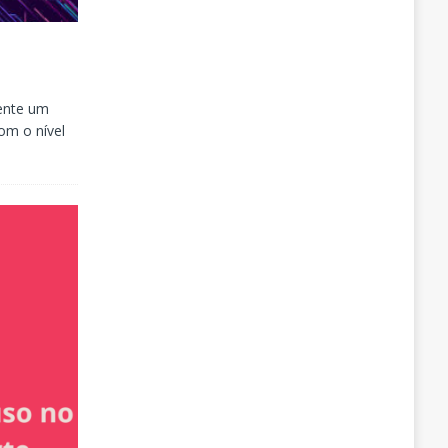
ente um
m o nível