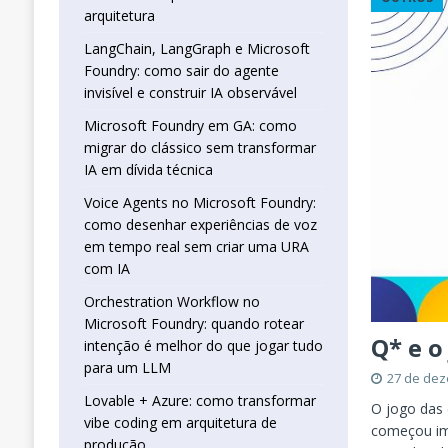
real sem criar uma URA com IA
INTELIG
arquitetura
[ 16 de janeiro de 2026 ]
Orchestration W
LangChain, LangGraph e Microsoft
Foundry: como sair do agente
que jogar tudo para um LLM
INTELIGÊN
invisível e construir IA observável
[ 25 de abril de 2026 ]
Vibe Coding com L
Microsoft Foundry em GA: como
INTELIGÊNCIA ARTIFICIAL
migrar do clássico sem transformar
IA em dívida técnica
Voice Agents no Microsoft Foundry:
como desenhar experiências de voz
em tempo real sem criar uma URA
com IA
Orchestration Workflow no
Microsoft Foundry: quando rotear
Q* e o
intenção é melhor do que jogar tudo
para um LLM
27 de de
Lovable + Azure: como transformar
O jogo das 
vibe coding em arquitetura de
começou im
produção