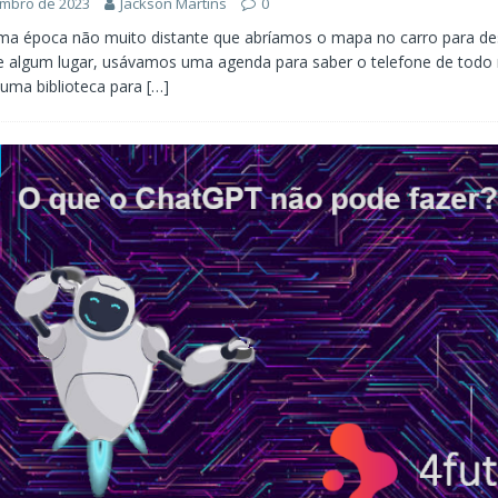
embro de 2023
Jackson Martins
0
ma época não muito distante que abríamos o mapa no carro para de
e algum lugar, usávamos uma agenda para saber o telefone de todo
uma biblioteca para
[…]