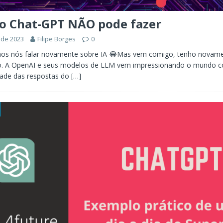
 o Chat-GPT NÃO pode fazer
 de 2023
Filipe Borges
0
mos nós falar novamente sobre IA 😂Mas vem comigo, tenho novam
. A OpenAI e seus modelos de LLM vem impressionando o mundo co
dade das respostas do
[…]