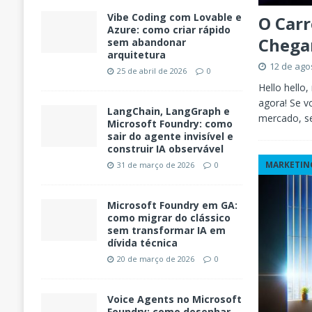
Vibe Coding com Lovable e
O Car
Azure: como criar rápido
Chega
sem abandonar
arquitetura
12 de ago
25 de abril de 2026
0
Hello hello
agora! Se v
LangChain, LangGraph e
mercado, s
Microsoft Foundry: como
sair do agente invisível e
construir IA observável
MARKETIN
31 de março de 2026
0
Microsoft Foundry em GA:
como migrar do clássico
sem transformar IA em
dívida técnica
20 de março de 2026
0
Voice Agents no Microsoft
Foundry: como desenhar