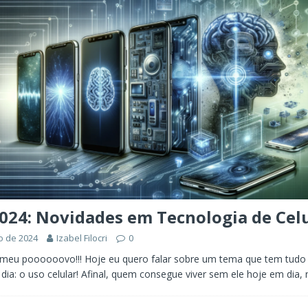
024: Novidades em Tecnologia de Cel
o de 2024
Izabel Filocri
0
, meu poooooovo!!! Hoje eu quero falar sobre um tema que tem tudo
 dia: o uso celular! Afinal, quem consegue viver sem ele hoje em dia,