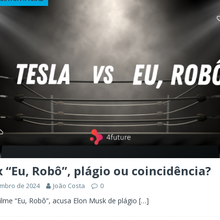
ÊNCIA ARTIFICIAL
orkflow no Microsoft Foundry: quando rotear intenção é melhor do
CIA ARTIFICIAL
ovable e Azure: como criar rápido sem abandonar arquitetura
x “Eu, Robô”, plágio ou coincidência?
embro de 2024
João Costa
0
filme “Eu, Robô”, acusa Elon Musk de plágio
[…]