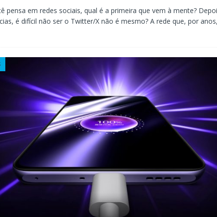
 pensa em redes sociais, qual é a primeira que vem à mente? Depo
cias, é difícil não ser o Twitter/X não é mesmo? A rede que, por anos,
S