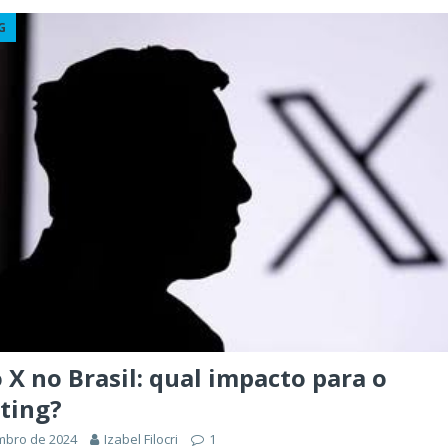
G
 X no Brasil: qual impacto para o
ting?
mbro de 2024
Izabel Filocri
1