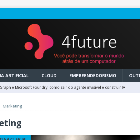
A ARTIFICIAL
CLOUD
EMPREENDEDORISMO
OUT
raph e Microsoft Foundry: como sair do agente invisível e construir IA
Marketing
ry em GA: como migrar do clássico sem transformar IA em dívida
eting
 no Microsoft Foundry: como desenhar experiências de voz em tempo
CIA ARTIFICIAL