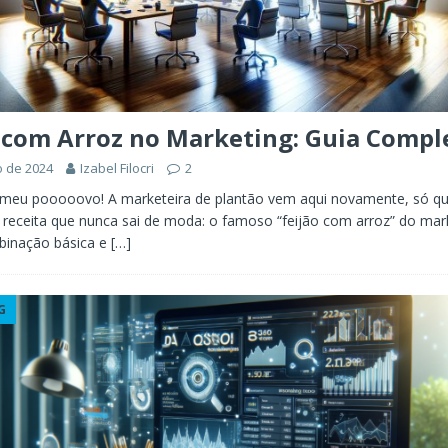
 com Arroz no Marketing: Guia Compl
o de 2024
Izabel Filocri
2
, meu pooooovo! A marketeira de plantão vem aqui novamente, só q
receita que nunca sai de moda: o famoso “feijão com arroz” do mar
binação básica e
[…]
G