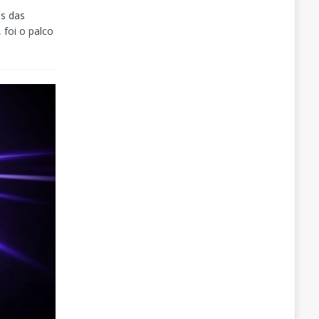
is das
 foi o palco