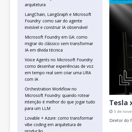
real sem criar uma URA com IA
INTELIG
arquitetura
[ 16 de janeiro de 2026 ]
Orchestration W
LangChain, LangGraph e Microsoft
Foundry: como sair do agente
que jogar tudo para um LLM
INTELIGÊN
invisível e construir IA observável
[ 25 de abril de 2026 ]
Vibe Coding com L
Microsoft Foundry em GA: como
INTELIGÊNCIA ARTIFICIAL
migrar do clássico sem transformar
IA em dívida técnica
Voice Agents no Microsoft Foundry:
como desenhar experiências de voz
em tempo real sem criar uma URA
com IA
Orchestration Workflow no
Microsoft Foundry: quando rotear
Tesla 
intenção é melhor do que jogar tudo
para um LLM
5 de nov
Lovable + Azure: como transformar
Diretor do 
vibe coding em arquitetura de
produção