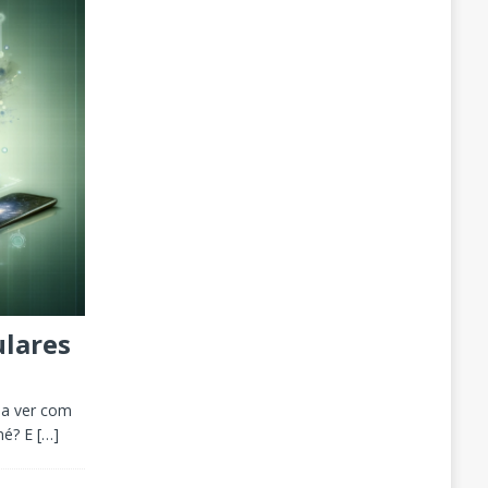
ulares
 a ver com
 né? E
[…]