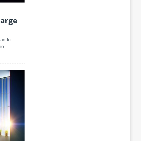
harge
tando
no