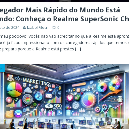
regador Mais Rápido do Mundo Está
ndo: Conheça o Realme SuperSonic C
sto de 2024
Izabel Filocri
0
, meu poooovo! Vocês não vão acreditar no que a Realme está apron
ocê já ficou impressionado com os carregadores rápidos que temos 
e prepara porque a Realme está prestes
[…]
G