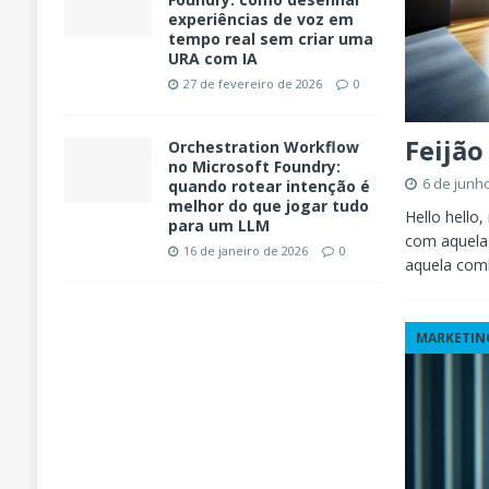
experiências de voz em
tempo real sem criar uma
URA com IA
27 de fevereiro de 2026
0
Feijão
Orchestration Workflow
no Microsoft Foundry:
6 de junh
quando rotear intenção é
melhor do que jogar tudo
Hello hello
para um LLM
com aquela 
16 de janeiro de 2026
0
aquela com
MARKETIN