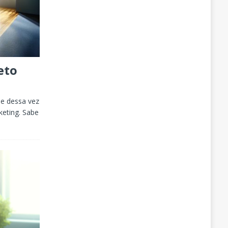
eto
ue dessa vez
keting. Sabe