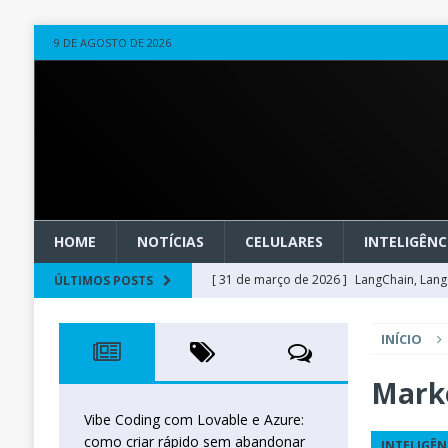
9 DE AGOSTO DE 2026
HOME
NOTÍCIAS
CELULARES
INTELIGÊNCI
[ 31 de março de 2026 ]
LangChain, LangG
ÚLTIMOS POSTS
observável
OUTROS
INÍCIO
[ 20 de março de 2026 ]
Microsoft Found
técnica
INTELIGÊNCIA ARTIFICIAL
Mark
[ 27 de fevereiro de 2026 ]
Voice Agents
Vibe Coding com Lovable e Azure:
como criar rápido sem abandonar
INTELIGÊN