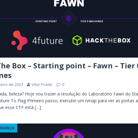
he Box – Starting point – Fawn – Tier 
nes
reiro de 2023
Vitor Prado
0
ada, beleza? Hoje vou trazer a resolução do Laboratório Fawn do Sta
ture To Flag Primeiro passo, executei um nmap para ver as portas a
ue esse CTF está
[…]
URANÇA