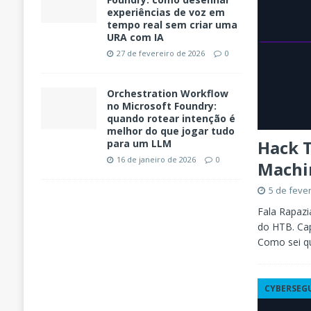
experiências de voz em
tempo real sem criar uma
URA com IA
27 de fevereiro de 2026
0
Orchestration Workflow
no Microsoft Foundry:
quando rotear intenção é
melhor do que jogar tudo
Hack T
para um LLM
16 de janeiro de 2026
0
Machi
5 de feve
Fala Rapazi
do HTB. Cap
Como sei q
CYBERSEG