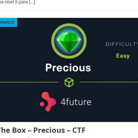
a nível 0 para
[…]
URANÇA
he Box – Precious – CTF