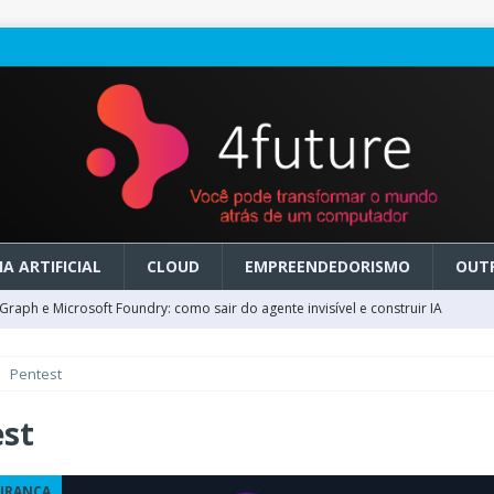
A ARTIFICIAL
CLOUD
EMPREENDEDORISMO
OUT
raph e Microsoft Foundry: como sair do agente invisível e construir IA
Pentest
ry em GA: como migrar do clássico sem transformar IA em dívida
est
 no Microsoft Foundry: como desenhar experiências de voz em tempo
URANÇA