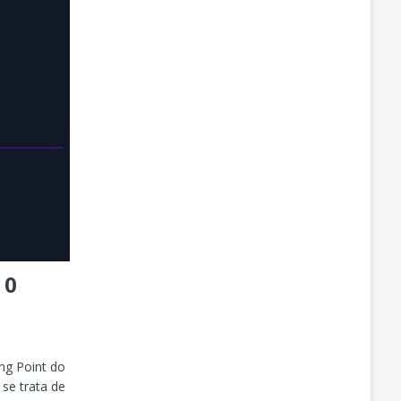
 0
ng Point do
se trata de