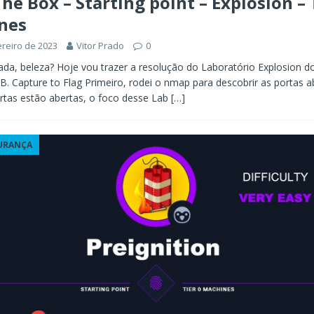
he Box – Starting point – Explosion – 
nes
ereiro de 2023
Vitor Prado
0
ada, beleza? Hoje vou trazer a resolução do Laboratório Explosion do
B. Capture to Flag Primeiro, rodei o nmap para descobrir as portas a
rtas estão abertas, o foco desse Lab
[…]
URANÇA