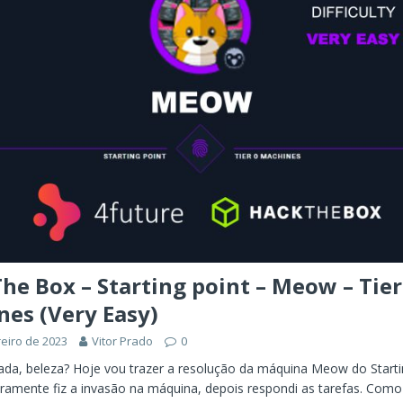
he Box – Starting point – Meow – Tier
es (Very Easy)
reiro de 2023
Vitor Prado
0
ada, beleza? Hoje vou trazer a resolução da máquina Meow do Starti
ramente fiz a invasão na máquina, depois respondi as tarefas. Como 