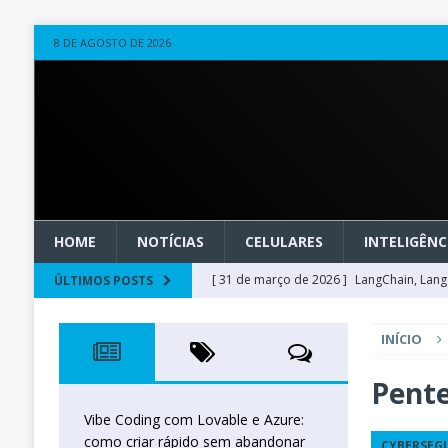
8 DE AGOSTO DE 2026
HOME
NOTÍCIAS
CELULARES
INTELIGÊNCI
[ 31 de março de 2026 ]
LangChain, LangG
ÚLTIMOS POSTS
observável
OUTROS
INÍCIO
[ 20 de março de 2026 ]
Microsoft Found
técnica
INTELIGÊNCIA ARTIFICIAL
Pent
[ 27 de fevereiro de 2026 ]
Voice Agents
Vibe Coding com Lovable e Azure:
como criar rápido sem abandonar
CYBERSEG