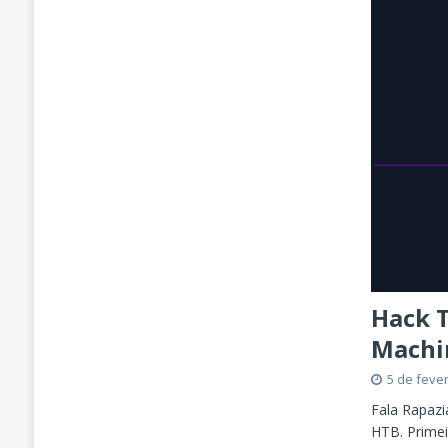
Hack T
Machin
5 de feve
Fala Rapazi
HTB. Primei