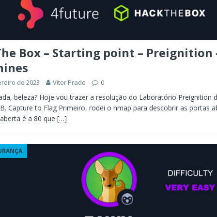
he Box – Starting point – Preignition 
hines
ereiro de 2023
Vitor Prado
0
ada, beleza? Hoje vou trazer a resolução do Laboratório Preignition d
B. Capture to Flag Primeiro, rodei o nmap para descobrir as portas a
 aberta é a 80 que
[…]
URANÇA