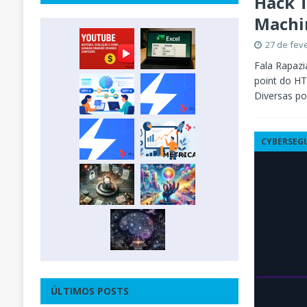
Hack T
Machi
27 de fev
Fala Rapazi
point do HT
Diversas po
CYBERSEG
ÚLTIMOS POSTS