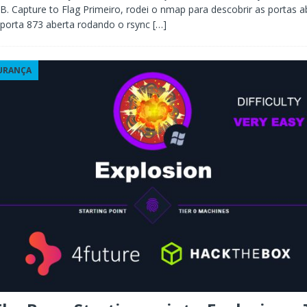
B. Capture to Flag Primeiro, rodei o nmap para descobrir as portas a
 porta 873 aberta rodando o rsync
[…]
URANÇA