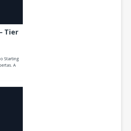
– Tier
o Starting
bertas. A