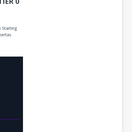
TIER 0
 Starting
bertas.