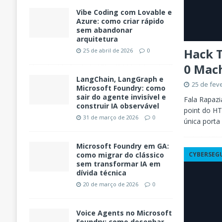
Vibe Coding com Lovable e
Azure: como criar rápido
sem abandonar
arquitetura
Hack T
25 de abril de 2026
0
0 Mac
LangChain, LangGraph e
25 de fev
Microsoft Foundry: como
sair do agente invisível e
Fala Rapazi
construir IA observável
point do HT
31 de março de 2026
0
única porta
Microsoft Foundry em GA:
CYBERSEG
como migrar do clássico
sem transformar IA em
dívida técnica
20 de março de 2026
0
Voice Agents no Microsoft
Foundry: como desenhar