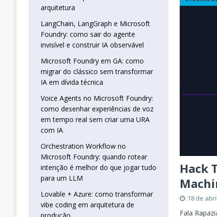
real sem criar uma URA com IA
INTELIG
arquitetura
[ 16 de janeiro de 2026 ]
Orchestration W
LangChain, LangGraph e Microsoft
Foundry: como sair do agente
que jogar tudo para um LLM
INTELIGÊN
invisível e construir IA observável
[ 25 de abril de 2026 ]
Vibe Coding com L
Microsoft Foundry em GA: como
INTELIGÊNCIA ARTIFICIAL
migrar do clássico sem transformar
IA em dívida técnica
Voice Agents no Microsoft Foundry:
como desenhar experiências de voz
em tempo real sem criar uma URA
com IA
Orchestration Workflow no
Microsoft Foundry: quando rotear
Hack T
intenção é melhor do que jogar tudo
para um LLM
Machi
Lovable + Azure: como transformar
18 de abri
vibe coding em arquitetura de
Fala Rapazi
produção