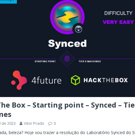
ÊNCIA ARTIFICIAL
orkflow no Microsoft Foundry: quando rotear intenção é melhor do
CIA ARTIFICIAL
ovable e Azure: como criar rápido sem abandonar arquitetura
he Box – Starting point – Synced – Tie
nes
l de 2023
Vitor Prado
0
ada, beleza? Hoje vou trazer a resolução do Laboratório Synced do S