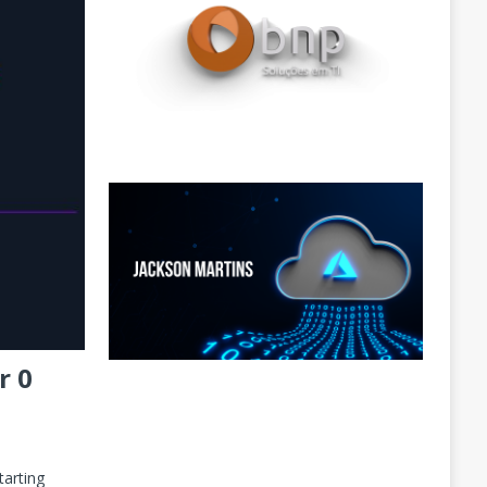
r 0
tarting