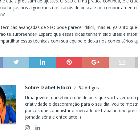
 e quais precisam de ajustes. O SEO é uma prática contínua, e é cruc
 mudanças nos algoritmos dos canais de busca e ao comportamento
in?
técnicas avançadas de SEO pode parecer difícil, mas eu garanto que
vão te surpreender! Espero que essas dicas tenham sido úteis e inspi
mpartilhar essas técnicas com sua equipe e deixa nos comentários qu
3
Sobre Izabel Filocri
54 Artigos
Uma jovem marketeira mãe de pets que vai trazer uma 
criatividade e descontração para o seu dia. Vou te most
poucos que conquistar o mercado de trabalho não prec
jornada séria e entediante :)