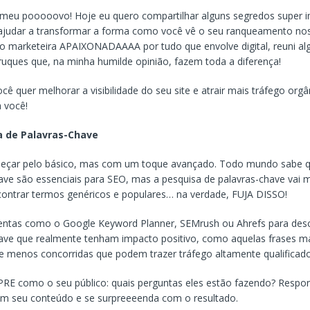
, meu pooooovo! Hoje eu quero compartilhar alguns segredos super 
ajudar a transformar a forma como você vê o seu ranqueamento nos
o marketeira APAIXONADAAAA por tudo que envolve digital, reuni a
truques que, na minha humilde opinião, fazem toda a diferença!
cê quer melhorar a visibilidade do seu site e atrair mais tráfego orgâ
a você!
a de Palavras-Chave
çar pelo básico, mas com um toque avançado. Todo mundo sabe 
ave são essenciais para SEO, mas a pesquisa de palavras-chave vai 
ontrar termos genéricos e populares… na verdade, FUJA DISSO!
entas como o Google Keyword Planner, SEMrush ou Ahrefs para desc
ave que realmente tenham impacto positivo, como aquelas frases m
 e menos concorridas que podem trazer tráfego altamente qualificado
RE como o seu público: quais perguntas eles estão fazendo? Respo
em seu conteúdo e se surpreeeenda com o resultado.