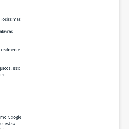
liosíssimas!
alavras-
m realmente
uicos, isso
sa.
omo Google
ias estão