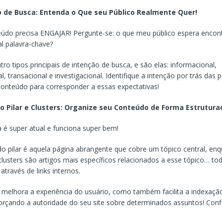
o de Busca: Entenda o Que seu Público Realmente Quer!
údo precisa ENGAJAR! Pergunte-se: o que meu público espera encon
al palavra-chave?
tro tipos principais de intenção de busca, e são elas: informacional,
, transacional e investigacional. Identifique a intenção por trás das 
conteúdo para corresponder a essas expectativas!
o Pilar e Clusters: Organize seu Conteúdo de Forma Estrutura
a é super atual e funciona super bem!
 pilar é aquela página abrangente que cobre um tópico central, en
lusters são artigos mais específicos relacionados a esse tópico… to
 através de links internos.
 melhora a experiência do usuário, como também facilita a indexaçã
orçando a autoridade do seu site sobre determinados assuntos! Conf