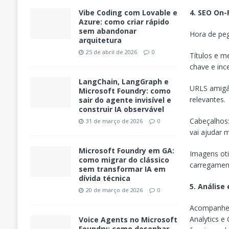
4. SEO On
Vibe Coding com Lovable e
Azure: como criar rápido
sem abandonar
Hora de peg
arquitetura
25 de abril de 2026
0
Títulos e m
chave e inc
LangChain, LangGraph e
URLS amigáv
Microsoft Foundry: como
relevantes.
sair do agente invisível e
construir IA observável
Cabeçalhos:
31 de março de 2026
0
vai ajudar 
Microsoft Foundry em GA:
Imagens ot
como migrar do clássico
carregament
sem transformar IA em
dívida técnica
5. Análise
20 de março de 2026
0
Acompanhe 
Analytics e
Voice Agents no Microsoft
Foundry: como desenhar