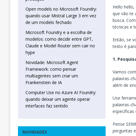
Hello hello
Open models no Microsoft Foundry:
que vão te 
quando usar Mistral Large 3 em vez
busca. Com
de um modelo fechado
técnicas e 
Microsoft Foundry e a escolha de
modelos: como decidir entre GPT,
Então, se vo
Claude e Model Router sem cair no
texto é par
hype
1. Pesquis
Novidade: Microsoft Agent
Framework: como pensar
Vamos come
multiagentes sem criar um
palavras-ch
Frankenstein de IA
além de enc
Computer Use no Azure AI Foundry:
Use ferram
quando deixar um agente operar
palavras-ch
interfaces faz sentido
específicas
Pense SEMP
perguntas 
NOVIDADES