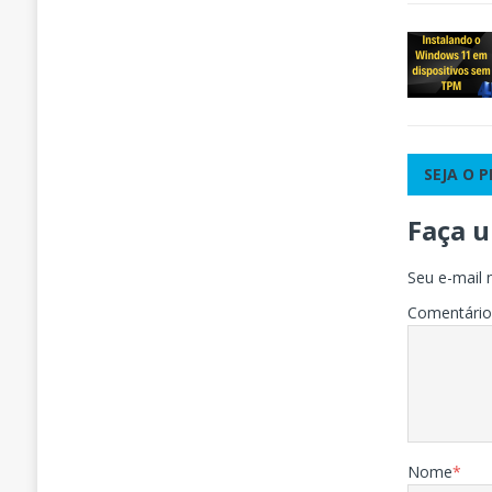
SEJA O 
Faça 
Seu e-mail 
Comentári
Nome
*