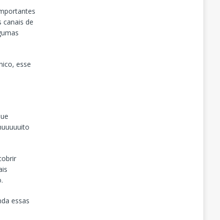
importantes
 canais de
lgumas
nico, esse
que
muuuuuito
obrir
ais
.
nda essas