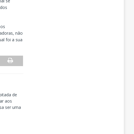
ial se
 dos
 os
radoras, não
al foi a sua
pitada de
rar aos
isa ser uma