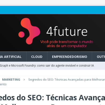
A ARTIFICIAL
CLOUD
EMPREENDEDORISMO
OUT
raph e Microsoft Foundry: como sair do agente invisível e construir IA
MARKETING
Segredos do SEO: Técnicas Avançadas para Melhorar
ry em GA: como migrar do clássico sem transformar IA em dívida
ento
edos do SEO: Técnicas Avanç
 no Microsoft Foundry: como desenhar experiências de voz em tempo