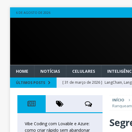
6 DE AGOSTO DE 2026
HOME
NOTÍCIAS
CELULARES
INTELIGÊNCI
[ 31 de março de 2026 ]
LangChain, LangG
ÚLTIMOS POSTS
observável
OUTROS
INÍCIO
[ 20 de março de 2026 ]
Microsoft Found
Ranqueam
técnica
INTELIGÊNCIA ARTIFICIAL
Segr
[ 27 de fevereiro de 2026 ]
Voice Agents
Vibe Coding com Lovable e Azure:
como criar rápido sem abandonar