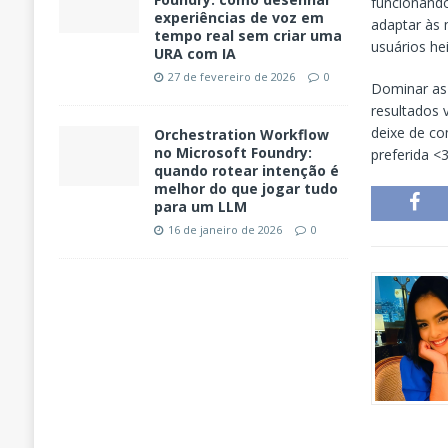
funcionando
experiências de voz em
adaptar às
tempo real sem criar uma
usuários he
URA com IA
27 de fevereiro de 2026
0
Dominar as 
resultados 
deixe de co
Orchestration Workflow
no Microsoft Foundry:
preferida <
quando rotear intenção é
melhor do que jogar tudo
para um LLM
16 de janeiro de 2026
0