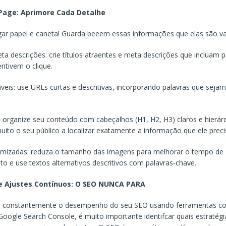
-Page: Aprimore Cada Detalhe
ar papel e caneta! Guarda beeem essas informações que elas são va
eta descrições: crie títulos atraentes e meta descrições que incluam p
entivem o clique.
eis: use URLs curtas e descritivas, incorporando palavras que seja
 organize seu conteúdo com cabeçalhos (H1, H2, H3) claros e hierárq
muito o seu público a localizar exatamente a informação que ele preci
imizadas: reduza o tamanho das imagens para melhorar o tempo de
o e use textos alternativos descritivos com palavras-chave.
 e Ajustes Contínuos: O SEO NUNCA PARA
constantemente o desempenho do seu SEO usando ferramentas c
 Google Search Console, é muito importante identifcar quais estratég