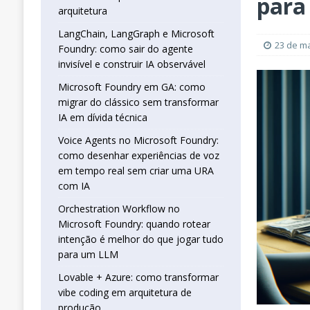
para
real sem criar uma URA com IA
INTELIG
arquitetura
[ 16 de janeiro de 2026 ]
Orchestration W
LangChain, LangGraph e Microsoft
23 de m
Foundry: como sair do agente
que jogar tudo para um LLM
INTELIGÊN
invisível e construir IA observável
[ 25 de abril de 2026 ]
Vibe Coding com L
Microsoft Foundry em GA: como
INTELIGÊNCIA ARTIFICIAL
migrar do clássico sem transformar
IA em dívida técnica
Voice Agents no Microsoft Foundry:
como desenhar experiências de voz
em tempo real sem criar uma URA
com IA
Orchestration Workflow no
Microsoft Foundry: quando rotear
intenção é melhor do que jogar tudo
para um LLM
Lovable + Azure: como transformar
vibe coding em arquitetura de
produção