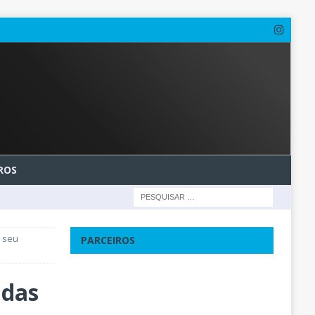
ROS
 seu
PARCEIROS
adas