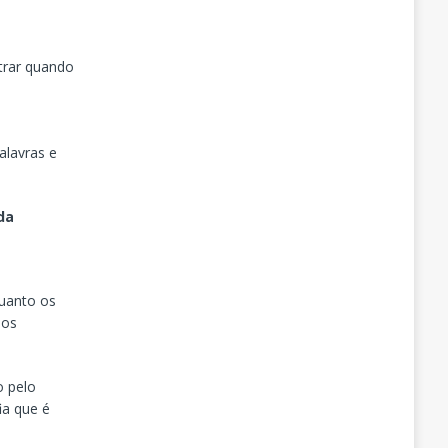
trar quando
palavras e
da
quanto os
dos
o pelo
ia que é