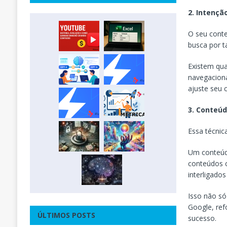
2. Intençã
O seu conte
busca por t
Existem qua
navegacional
ajuste seu 
3. Conteúd
Essa técnic
Um conteúdo
conteúdos c
interligados
Isso não só
Google, ref
ÚLTIMOS POSTS
sucesso.