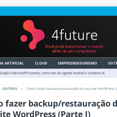
A ARTIFICIAL
CLOUD
EMPREENDEDORISMO
OUT
raph e Microsoft Foundry: como sair do agente invisível e construir IA
OUTROS
Como fazer backup/restauração do seu site WordPress (P
ry em GA: como migrar do clássico sem transformar IA em dívida
 fazer backup/restauração 
 no Microsoft Foundry: como desenhar experiências de voz em tempo
ite WordPress (Parte I)