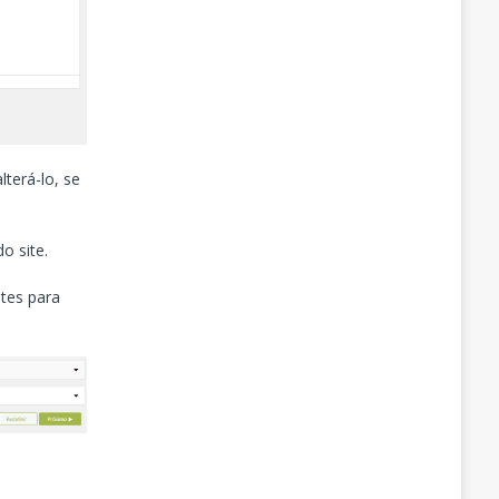
terá-lo, se
o site.
ntes para