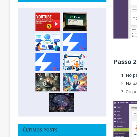
Passo 2
No pa
Na ba
Cliq
ÚLTIMOS POSTS