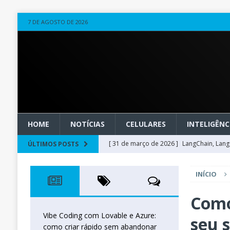
7 DE AGOSTO DE 2026
HOME
NOTÍCIAS
CELULARES
INTELIGÊNCI
[ 31 de março de 2026 ]
LangChain, LangG
ÚLTIMOS POSTS
observável
OUTROS
INÍCIO
[ 20 de março de 2026 ]
Microsoft Found
técnica
INTELIGÊNCIA ARTIFICIAL
Como
[ 27 de fevereiro de 2026 ]
Voice Agents
Vibe Coding com Lovable e Azure:
seu s
como criar rápido sem abandonar