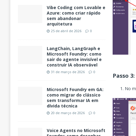
Vibe Coding com Lovable e
Azure: como criar rápido
sem abandonar
arquitetura
25 de abril de 2026
0
LangChain, LangGraph e
Microsoft Foundry: como
sair do agente invisível e
construir IA observável
31 de março de 2026
0
Passo 3:
No me
Microsoft Foundry em GA:
como migrar do clássico
sem transformar IA em
dívida técnica
20 de março de 2026
0
Voice Agents no Microsoft
Foundry: como desenhar