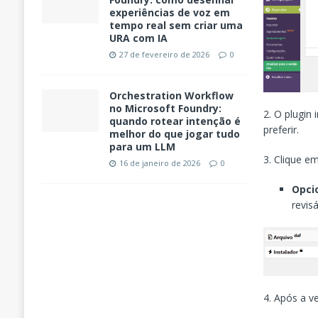
experiências de voz em
tempo real sem criar uma
URA com IA
27 de fevereiro de 2026
0
Orchestration Workflow
no Microsoft Foundry:
2. O plugin
quando rotear intenção é
preferir.
melhor do que jogar tudo
para um LLM
3. Clique e
16 de janeiro de 2026
0
Opci
revisá
4. Após a v