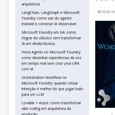
real sem criar uma URA com IA
INTELIG
arquitetura
[ 16 de janeiro de 2026 ]
Orchestration W
26 de s
LangChain, LangGraph e Microsoft
Foundry: como sair do agente
que jogar tudo para um LLM
INTELIGÊN
invisível e construir IA observável
[ 25 de abril de 2026 ]
Vibe Coding com L
Microsoft Foundry em GA: como
INTELIGÊNCIA ARTIFICIAL
migrar do clássico sem transformar
IA em dívida técnica
Voice Agents no Microsoft Foundry:
como desenhar experiências de voz
em tempo real sem criar uma URA
com IA
Orchestration Workflow no
Microsoft Foundry: quando rotear
intenção é melhor do que jogar tudo
para um LLM
Lovable + Azure: como transformar
vibe coding em arquitetura de
produção