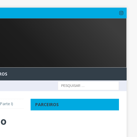
ROS
arte I)
PARCEIROS
do