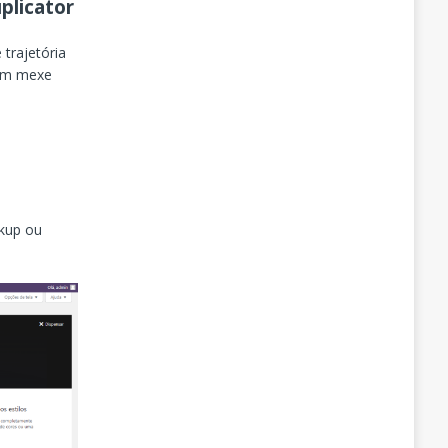
plicator
trajetória
uem mexe
ckup ou