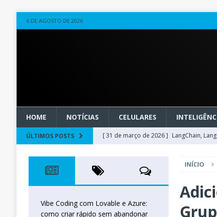
6 DE AGOSTO DE 2026
HOME
NOTÍCIAS
CELULARES
INTELIGÊNCI
[ 31 de março de 2026 ]
LangChain, LangG
ÚLTIMOS POSTS
observável
OUTROS
INÍCIO
[ 20 de março de 2026 ]
Microsoft Found
técnica
INTELIGÊNCIA ARTIFICIAL
Adic
[ 27 de fevereiro de 2026 ]
Voice Agents
Vibe Coding com Lovable e Azure:
Grup
como criar rápido sem abandonar