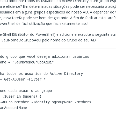
cisou adicionar todos os usuários do Active Directory a um grupo esp
a e eficiente? Em determinadas situações pode ser necessária a adi
 usuários em alguns grupos específicos do nosso AD. A depender d
, essa tarefa pode ser bem desgastante. A fim de facilitar esta tare
owerShell de fácil utilização que faz exatamente isso!
rShell ISE (Editor do PowerShell) e adicione e execute o seguinte scri
do SeuNomeDoGrupoAqui pelo nome do Grupo do seu AD:
do grupo que você deseja adicionar usuários

ame = "SeuNomeDoGrupoAqui"

ha todos os usuários do Active Directory

= Get-ADUser -Filter *

one cada usuário ao grupo

 ($user in $users) {

amAccountName
