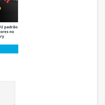
OU padrão
ores no
ory