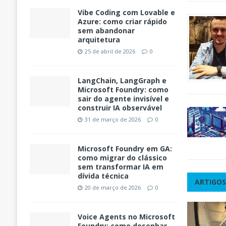
Vibe Coding com Lovable e
Azure: como criar rápido
sem abandonar
arquitetura
25 de abril de 2026
0
LangChain, LangGraph e
Microsoft Foundry: como
sair do agente invisível e
construir IA observável
31 de março de 2026
0
Microsoft Foundry em GA:
como migrar do clássico
sem transformar IA em
dívida técnica
ARTIGOS
20 de março de 2026
0
Voice Agents no Microsoft
Foundry: como desenhar