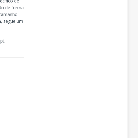
ecífico de
ção de forma
o tamanho
fa, segue um
pt,