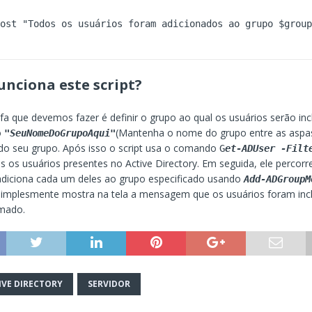
nciona este script?
efa que devemos fazer é definir o grupo ao qual os usuários serão inc
o
(Mantenha o nome do grupo entre as aspas
"SeuNomeDoGrupoAqui"
do seu grupo. Após isso o script usa o comando
G
et-ADUser -Filt
s os usuários presentes no Active Directory. Em seguida, ele percorre
adiciona cada um deles ao grupo especificado usando
Add-ADGroupM
implesmente mostra na tela a mensagem que os usuários foram inc
rmado.
IVE DIRECTORY
SERVIDOR