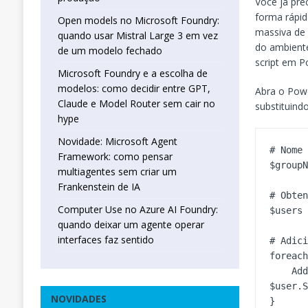
Você já pre
forma rápid
Open models no Microsoft Foundry:
massiva de
quando usar Mistral Large 3 em vez
do ambiente
de um modelo fechado
script em P
Microsoft Foundry e a escolha de
modelos: como decidir entre GPT,
Abra o Powe
Claude e Model Router sem cair no
substituin
hype
Novidade: Microsoft Agent
# Nome 
Framework: como pensar
$groupN
multiagentes sem criar um
Frankenstein de IA
# Obten
Computer Use no Azure AI Foundry:
$users 
quando deixar um agente operar
interfaces faz sentido
# Adici
foreach
    Add-ADGroupMember -Identity $groupName -Members 
$user.S
NOVIDADES
}
