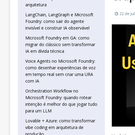
real sem criar uma URA com IA
INTELIG
arquitetura
[ 16 de janeiro de 2026 ]
Orchestration W
22 de ju
LangChain, LangGraph e Microsoft
Foundry: como sair do agente
que jogar tudo para um LLM
INTELIGÊN
invisível e construir IA observável
[ 25 de abril de 2026 ]
Vibe Coding com L
Microsoft Foundry em GA: como
INTELIGÊNCIA ARTIFICIAL
migrar do clássico sem transformar
IA em dívida técnica
Voice Agents no Microsoft Foundry:
como desenhar experiências de voz
em tempo real sem criar uma URA
com IA
Orchestration Workflow no
Microsoft Foundry: quando rotear
intenção é melhor do que jogar tudo
para um LLM
Lovable + Azure: como transformar
vibe coding em arquitetura de
produção