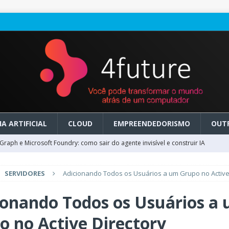
A ARTIFICIAL
CLOUD
EMPREENDEDORISMO
OUT
raph e Microsoft Foundry: como sair do agente invisível e construir IA
SERVIDORES
Adicionando Todos os Usuários a um Grupo no Active
ry em GA: como migrar do clássico sem transformar IA em dívida
ionando Todos os Usuários a
 no Microsoft Foundry: como desenhar experiências de voz em tempo
o no Active Directory