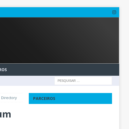
ROS
 Directory
PARCEIROS
 um