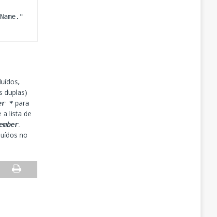
luídos,
 duplas)
para
er *
 a lista de
.
ember
luídos no