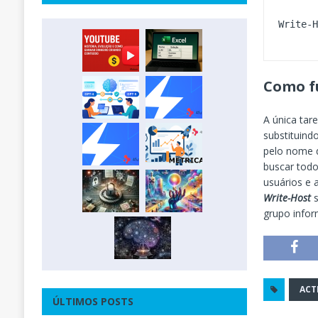
Como fu
A única tar
substituind
pelo nome 
buscar todo
usuários e 
Write-Host
s
grupo info
ACT
ÚLTIMOS POSTS