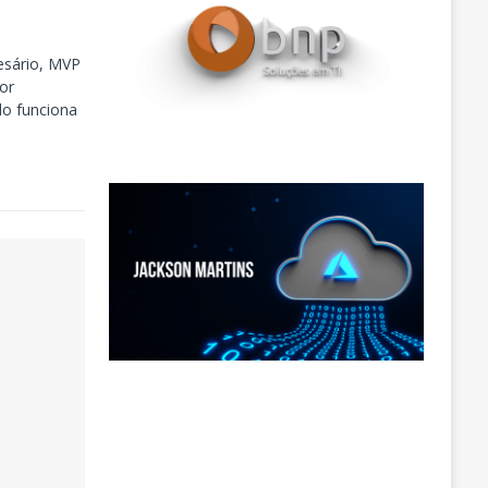
esário, MVP
por
do funciona