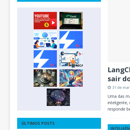
LangC
sair d
31 de mar
Uma das mai
inteligente
responde b
ÚLTIMOS POSTS
INTELIGÊN