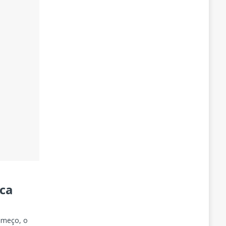
ica
omeço, o