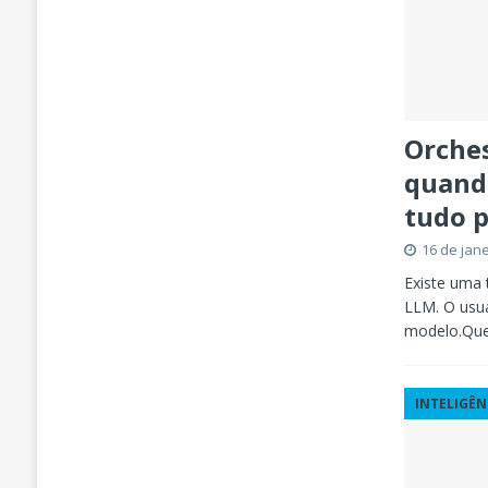
Orche
quando
tudo 
16 de jan
Existe uma 
LLM. O usuá
modelo.Que
INTELIGÊN