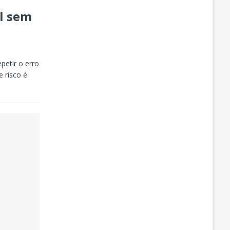
l sem
petir o erro
 risco é