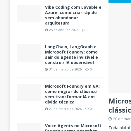
Vibe Coding com Lovable e
Azure: como criar rápido
sem abandonar
arquitetura
25 de abril de 2026
0
LangChain, LangGraph e
Microsoft Foundry: como
sair do agente invisível e
construir IA observável
31 de março de 2026
0
Microsoft Foundry em GA:
como migrar do clássico
sem transformar IA em
Micro
dívida técnica
clássi
20 de março de 2026
0
20 de mar
Voice Agents no Microsoft
Toda plata
Foundry: como desenhar