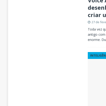
Voice
desenh
criar
27 de fev
Toda vez qu
antigo com 
enorme. Du
INTELIGÊN