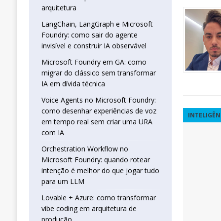
real sem criar uma URA com IA
INTELIG
arquitetura
[ 16 de janeiro de 2026 ]
Orchestration W
LangChain, LangGraph e Microsoft
Foundry: como sair do agente
que jogar tudo para um LLM
INTELIGÊN
invisível e construir IA observável
[ 25 de abril de 2026 ]
Vibe Coding com L
Microsoft Foundry em GA: como
INTELIGÊNCIA ARTIFICIAL
migrar do clássico sem transformar
IA em dívida técnica
Voice Agents no Microsoft Foundry:
como desenhar experiências de voz
INTELIGÊN
em tempo real sem criar uma URA
com IA
Orchestration Workflow no
Microsoft Foundry: quando rotear
intenção é melhor do que jogar tudo
para um LLM
Lovable + Azure: como transformar
vibe coding em arquitetura de
produção