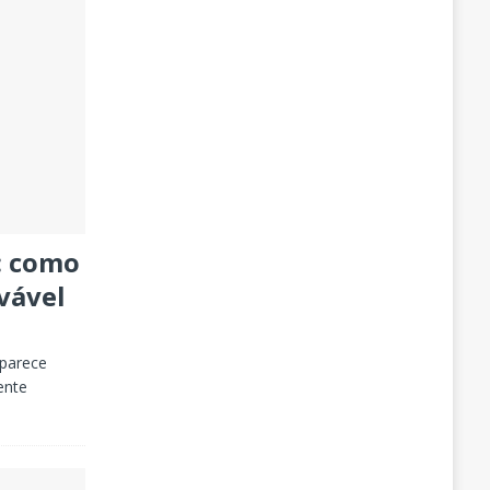
: como
rvável
 parece
ente