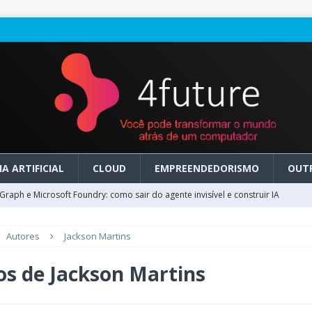
A ARTIFICIAL
CLOUD
EMPREENDEDORISMO
OUT
raph e Microsoft Foundry: como sair do agente invisível e construir IA
Autores
Jackson Martins
ry em GA: como migrar do clássico sem transformar IA em dívida
os de
Jackson Martins
 no Microsoft Foundry: como desenhar experiências de voz em tempo