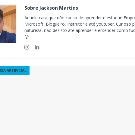
ÊNCIA ARTIFICIAL
Sobre Jackson Martins
orkflow no Microsoft Foundry: quando rotear intenção é melhor do
Aquele cara que não cansa de aprender e estudar! Empr
CIA ARTIFICIAL
Microsoft, Blogueiro, Instrutor e até youtuber. Curioso 
natureza, não desisto até aprender e entender como tu
ovable e Azure: como criar rápido sem abandonar arquitetura
😜
CIA ARTIFICIAL