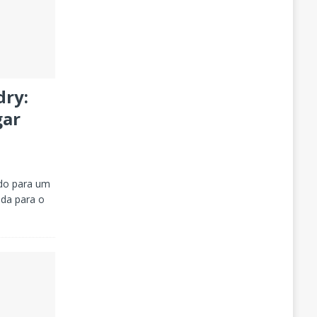
dry:
gar
udo para um
nda para o