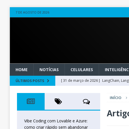
7 DE AGOSTO DE 2026
HOME
NOTÍCIAS
CELULARES
INTELIGÊNCI
[ 31 de março de 2026 ]
LangChain, LangG
ÚLTIMOS POSTS
observável
OUTROS
INÍCIO
[ 20 de março de 2026 ]
Microsoft Found
técnica
INTELIGÊNCIA ARTIFICIAL
Artig
[ 27 de fevereiro de 2026 ]
Voice Agents
Vibe Coding com Lovable e Azure:
como criar rápido sem abandonar