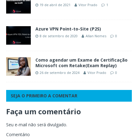
19 de abril de 2021
Vitor Prado
1
Azure VPN Point-to-Site (P2S)
8 de setembro de 2020
Allan Nemes
0
Como agendar um Exame de Certificação
Microsoft com Retake(Exam Replay)
26 de setembro de 2024
Vitor Prado
0
SEJA O PRIMEIRO A COMENTAR
Faça um comentário
Seu e-mail não será divulgado.
Comentário