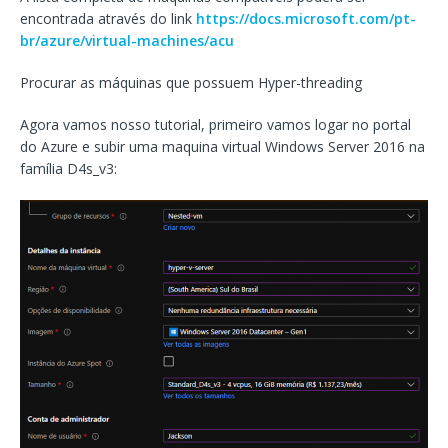
encontrada através do link
https://docs.microsoft.com/pt-
br/azure/virtual-machines/acu
Procurar as máquinas que possuem Hyper-threading
Agora vamos nosso tutorial, primeiro vamos logar no portal
do Azure e subir uma maquina virtual Windows Server 2016 na
família D4s_v3: