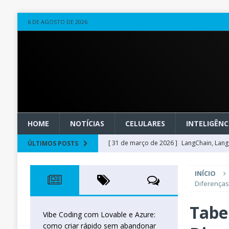
6 DE AGOSTO DE 2026
HOME
NOTÍCIAS
CELULARES
INTELIGÊNCI
[ 31 de março de 2026 ]
LangChain, LangG
ÚLTIMOS POSTS
observável
OUTROS
INÍCIO
[ 20 de março de 2026 ]
Microsoft Found
Diferença
técnica
INTELIGÊNCIA ARTIFICIAL
Tabe
[ 27 de fevereiro de 2026 ]
Voice Agents
Vibe Coding com Lovable e Azure:
como criar rápido sem abandonar