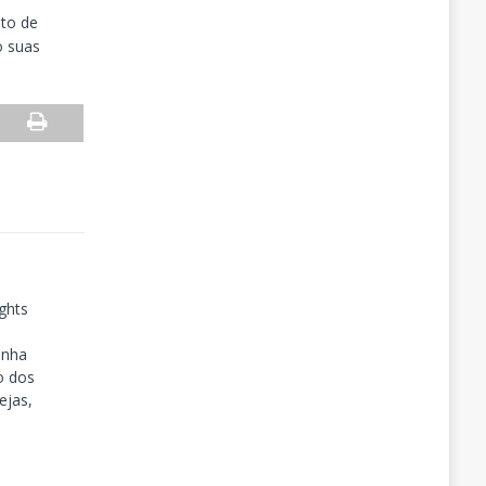
eto de
o suas
ghts
inha
o dos
ejas,