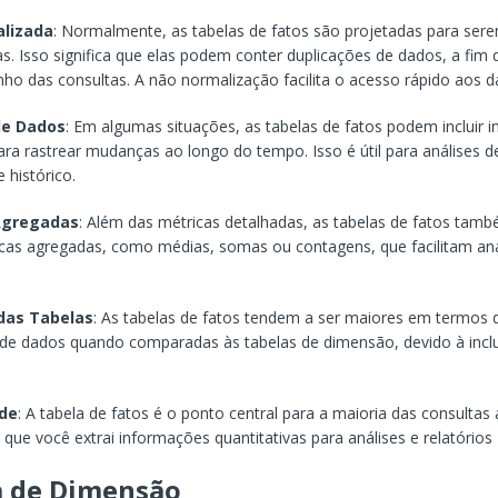
lizada
: Normalmente, as tabelas de fatos são projetadas para ser
s. Isso significa que elas podem conter duplicações de dados, a fim 
o das consultas. A não normalização facilita o acesso rápido aos d
de Dados
: Em algumas situações, as tabelas de fatos podem incluir 
para rastrear mudanças ao longo do tempo. Isso é útil para análises d
 histórico.
Agregadas
: Além das métricas detalhadas, as tabelas de fatos ta
ricas agregadas, como médias, somas ou contagens, que facilitam aná
as Tabelas
: As tabelas de fatos tendem a ser maiores em termos 
de dados quando comparadas às tabelas de dimensão, devido à incl
ade
: A tabela de fatos é o ponto central para a maioria das consultas a
a que você extrai informações quantitativas para análises e relatórios
a de Dimensão