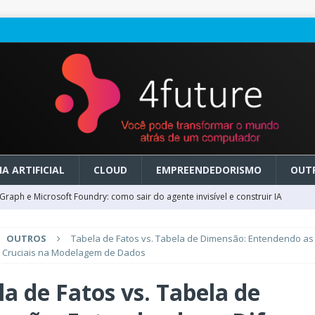
A ARTIFICIAL
CLOUD
EMPREENDEDORISMO
OUT
raph e Microsoft Foundry: como sair do agente invisível e construir IA
OUTROS
Tabela de Fatos vs. Tabela de Dimensão: Entendendo as
ry em GA: como migrar do clássico sem transformar IA em dívida
s Cruciais na Modelagem de Dados
la de Fatos vs. Tabela de
 no Microsoft Foundry: como desenhar experiências de voz em tempo