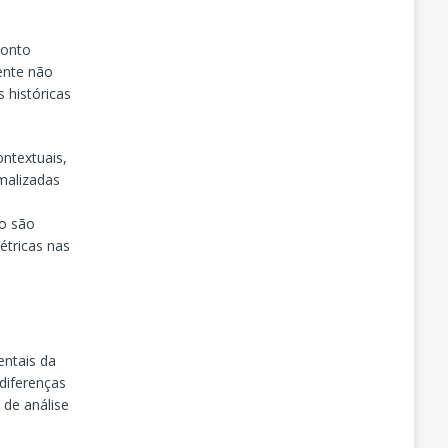
ponto
mente não
 históricas
ntextuais,
malizadas
ão são
tricas nas
entais da
diferenças
 de análise