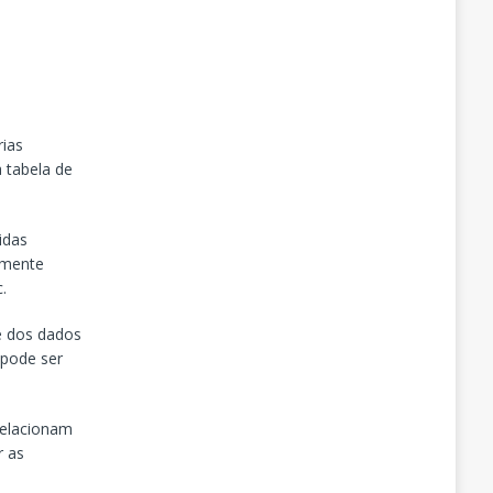
ias
a tabela de
idas
lmente
.
he dos dados
 pode ser
relacionam
r as