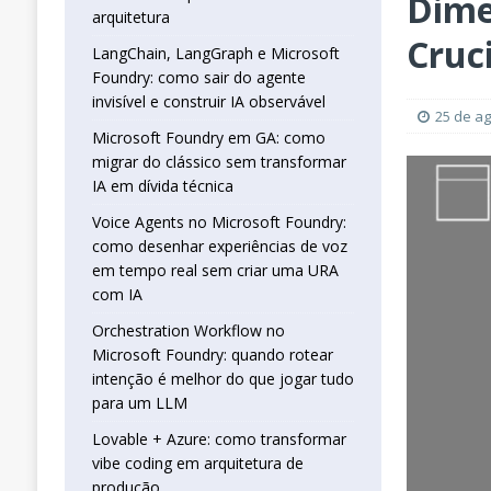
Dime
real sem criar uma URA com IA
INTELIG
arquitetura
[ 16 de janeiro de 2026 ]
Orchestration W
Cruc
LangChain, LangGraph e Microsoft
Foundry: como sair do agente
que jogar tudo para um LLM
INTELIGÊN
invisível e construir IA observável
[ 25 de abril de 2026 ]
Vibe Coding com L
25 de a
Microsoft Foundry em GA: como
INTELIGÊNCIA ARTIFICIAL
migrar do clássico sem transformar
IA em dívida técnica
Voice Agents no Microsoft Foundry:
como desenhar experiências de voz
em tempo real sem criar uma URA
com IA
Orchestration Workflow no
Microsoft Foundry: quando rotear
intenção é melhor do que jogar tudo
para um LLM
Lovable + Azure: como transformar
vibe coding em arquitetura de
produção