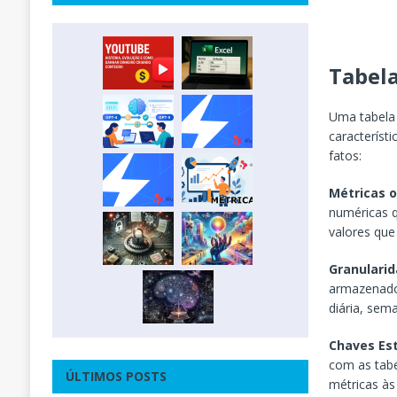
Tabela
Uma tabela
característi
fatos:
Métricas 
numéricas q
valores que
Granulari
armazenados
diária, sem
Chaves Es
com as tabe
ÚLTIMOS POSTS
métricas às