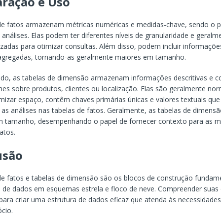
ração e Uso
 de fatos armazenam métricas numéricas e medidas-chave, sendo o 
a análises. Elas podem ter diferentes níveis de granularidade e geral
zadas para otimizar consultas. Além disso, podem incluir informações
 agregadas, tornando-as geralmente maiores em tamanho.
ado, as tabelas de dimensão armazenam informações descritivas e co
es sobre produtos, clientes ou localização. Elas são geralmente nor
izar espaço, contêm chaves primárias únicas e valores textuais que
as análises nas tabelas de fatos. Geralmente, as tabelas de dimens
 tamanho, desempenhando o papel de fornecer contexto para as mé
atos.
usão
de fatos e tabelas de dimensão são os blocos de construção fundam
de dados em esquemas estrela e floco de neve. Compreender suas 
 para criar uma estrutura de dados eficaz que atenda às necessidades
cio.