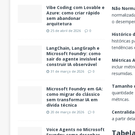
Vibe Coding com Lovable e
Não Norma
Azure: como criar rápido
normalizada
sem abandonar
o desempenh
arquitetura
25 de abril de 2026
0
Histórico 
históricas 
tendências e
LangChain, LangGraph e
Microsoft Foundry: como
sair do agente invisível e
Métricas 
construir IA observável
incluir mét
31 de março de 2026
0
resumidas.
Tamanho d
Microsoft Foundry em GA:
quantidade 
como migrar do clássico
métricas.
sem transformar IA em
dívida técnica
Centralid
20 de março de 2026
0
a partir del
Voice Agents no Microsoft
Tabel
Foundry: como desenhar