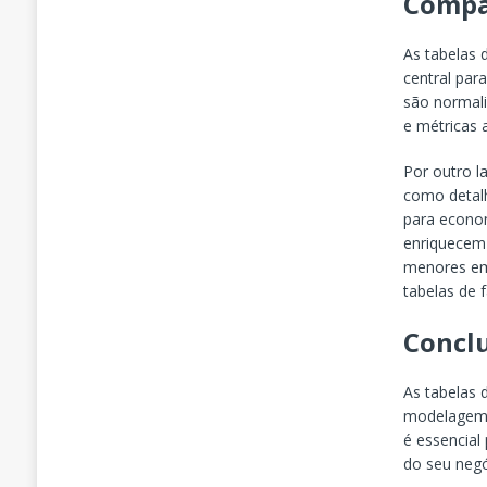
Compa
As tabelas
central par
são normali
e métricas
Por outro l
como detalh
para econom
enriquecem 
menores em
tabelas de f
Concl
As tabelas 
modelagem 
é essencial
do seu negó