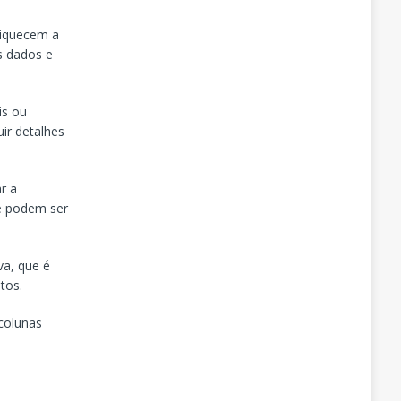
riquecem a
s dados e
is ou
uir detalhes
r a
e podem ser
va, que é
tos.
 colunas