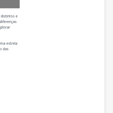
distintos e
diferenças
xplorar
ma estrela
o das