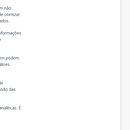
em não
de otimizar
ados.
informações
e
mbém podem
lises
de
usão das
nalíticas. É