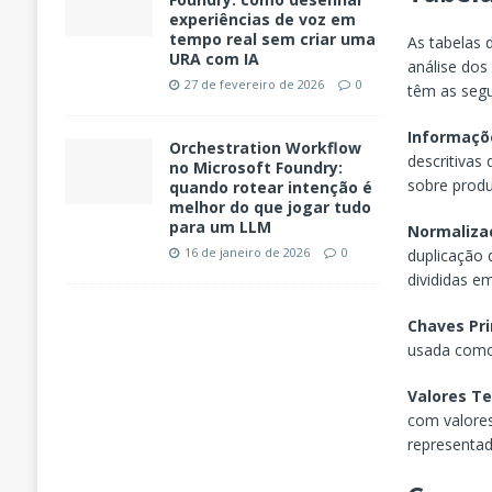
experiências de voz em
tempo real sem criar uma
As tabelas 
URA com IA
análise dos
27 de fevereiro de 2026
0
têm as segui
Informaçõ
Orchestration Workflow
descritivas
no Microsoft Foundry:
sobre produt
quando rotear intenção é
melhor do que jogar tudo
para um LLM
Normaliza
16 de janeiro de 2026
0
duplicação
divididas e
Chaves Pr
usada como 
Valores Te
com valores
representad