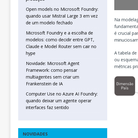
Open models no Microsoft Foundry:
quando usar Mistral Large 3 em vez
Na modelage
de um modelo fechado
fundamentai
Microsoft Foundry e a escolha de
é crucial p
modelos: como decidir entre GPT,
minuciosame
Claude e Model Router sem cair no
A tabela d
hype
ou esquema
Novidade: Microsoft Agent
métricas pr
Framework: como pensar
multiagentes sem criar um
Frankenstein de IA
Computer Use no Azure AI Foundry:
quando deixar um agente operar
interfaces faz sentido
NOVIDADES