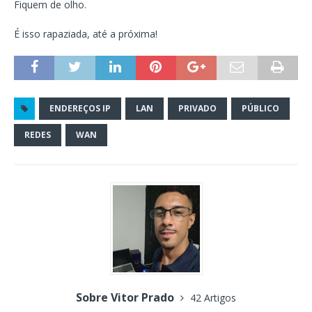
Fiquem de olho.
É isso rapaziada, até a próxima!
ENDEREÇOS IP
LAN
PRIVADO
PÚBLICO
REDES
WAN
Sobre Vitor Prado
42 Artigos