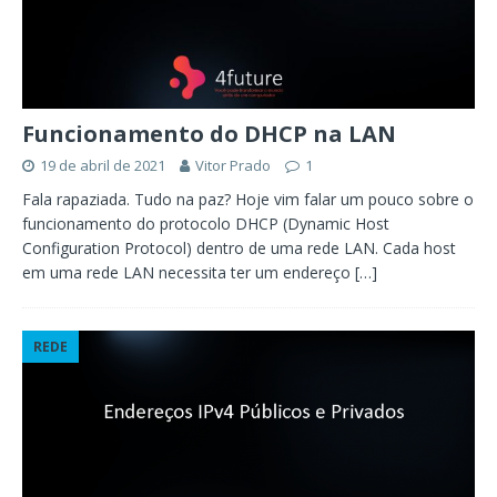
Funcionamento do DHCP na LAN
19 de abril de 2021
Vitor Prado
1
Fala rapaziada. Tudo na paz? Hoje vim falar um pouco sobre o
funcionamento do protocolo DHCP (Dynamic Host
Configuration Protocol) dentro de uma rede LAN. Cada host
em uma rede LAN necessita ter um endereço
[…]
REDE