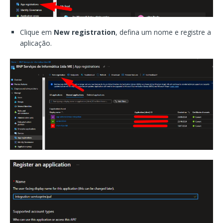
Clique em
New registration
, defina um nome e registre a
aplicação.