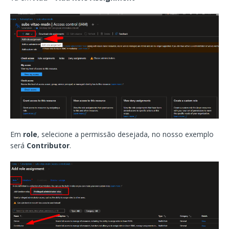
Em
role
, selecione a permissão desejada, no nosso exemplo
será
Contributor
.