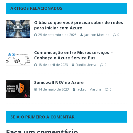
ARTIGOS RELACIONADOS
O básico que você precisa saber de redes
para iniciar com Azure
25 de setembro de 2023
Jackson Martins
0
Comunicação entre Microsserviços –
Conheça o Azure Service Bus
18 de abril de 2023
Danilo Uema
0
Sonicwall NSV no Azure
14 de maio de 2023
Jackson Martins
0
SEJA O PRIMEIRO A COMENTAR
Faça um comentário