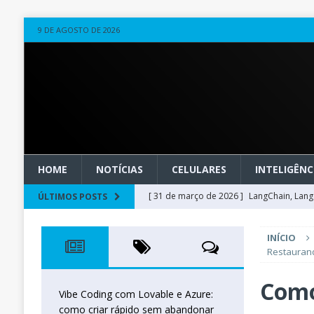
9 DE AGOSTO DE 2026
HOME
NOTÍCIAS
CELULARES
INTELIGÊNCI
[ 31 de março de 2026 ]
LangChain, LangG
ÚLTIMOS POSTS
observável
OUTROS
INÍCIO
[ 20 de março de 2026 ]
Microsoft Found
Restauran
técnica
INTELIGÊNCIA ARTIFICIAL
Como
[ 27 de fevereiro de 2026 ]
Voice Agents
Vibe Coding com Lovable e Azure:
como criar rápido sem abandonar