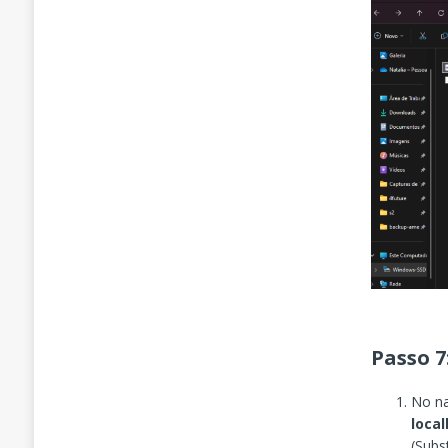
Passo 7
No na
loca
(Subs