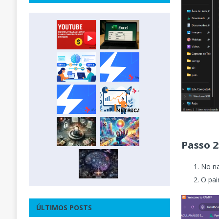
Passo 2
No na
O pai
ÚLTIMOS POSTS