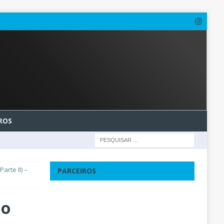
ROS
rte II) –
PARCEIROS
do