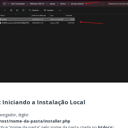
: Iniciando a Instalação Local
vegador, digite:
lhost/nome-da-pasta/installer.php
titua “nome-da-pasta” pelo nome da pasta criada no
htdocs
).