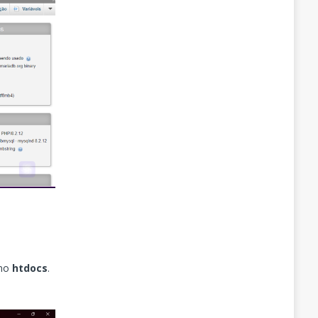
 no
htdocs
.