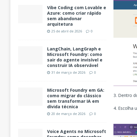
Vibe Coding com Lovable e
Azure: como criar rápido
sem abandonar
arquitetura
25 de abril de 2026
0
LangChain, LangGraph e
Microsoft Foundry: como
sair do agente invisível e
construir IA observável
31 de março de 2026
0
Microsoft Foundry em GA:
3. Dentro 
como migrar do clássico
sem transformar IA em
dívida técnica
4. Escolha
20 de março de 2026
0
Voice Agents no Microsoft
Foundry: como desenhar