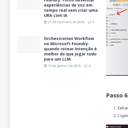
experiências de voz em
tempo real sem criar uma
URA com IA
27 de fevereiro de 2026
0
Orchestration Workflow
no Microsoft Foundry:
quando rotear intenção é
melhor do que jogar tudo
para um LLM
16 de janeiro de 2026
0
Passo 6
Extra
Copie