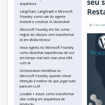
seu s
real sem criar uma URA com IA
INTELIG
arquitetura
[ 16 de janeiro de 2026 ]
Orchestration W
Rest
LangChain, LangGraph e Microsoft
Foundry: como sair do agente
que jogar tudo para um LLM
INTELIGÊN
invisível e construir IA observável
[ 25 de abril de 2026 ]
Vibe Coding com L
3 de ou
Microsoft Foundry em GA: como
INTELIGÊNCIA ARTIFICIAL
migrar do clássico sem transformar
IA em dívida técnica
Voice Agents no Microsoft Foundry:
como desenhar experiências de voz
em tempo real sem criar uma URA
com IA
Orchestration Workflow no
Microsoft Foundry: quando rotear
intenção é melhor do que jogar tudo
para um LLM
Lovable + Azure: como transformar
vibe coding em arquitetura de
produção