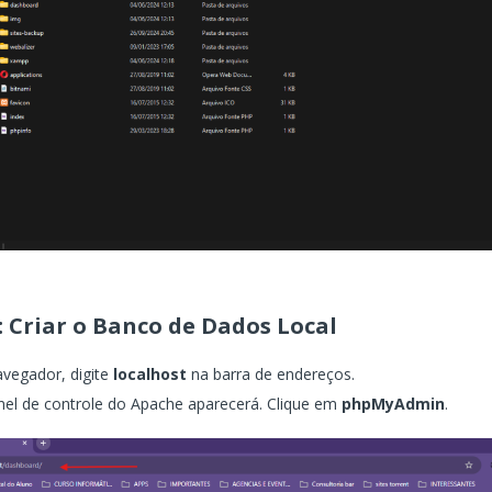
: Criar o Banco de Dados Local
vegador, digite
localhost
na barra de endereços.
nel de controle do Apache aparecerá. Clique em
phpMyAdmin
.