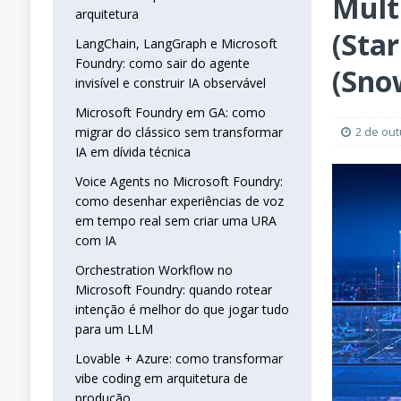
Mult
real sem criar uma URA com IA
INTELIG
arquitetura
[ 16 de janeiro de 2026 ]
Orchestration W
(Sta
LangChain, LangGraph e Microsoft
Foundry: como sair do agente
que jogar tudo para um LLM
INTELIGÊN
(Sno
invisível e construir IA observável
[ 25 de abril de 2026 ]
Vibe Coding com L
Microsoft Foundry em GA: como
INTELIGÊNCIA ARTIFICIAL
migrar do clássico sem transformar
2 de ou
IA em dívida técnica
Voice Agents no Microsoft Foundry:
como desenhar experiências de voz
em tempo real sem criar uma URA
com IA
Orchestration Workflow no
Microsoft Foundry: quando rotear
intenção é melhor do que jogar tudo
para um LLM
Lovable + Azure: como transformar
vibe coding em arquitetura de
produção