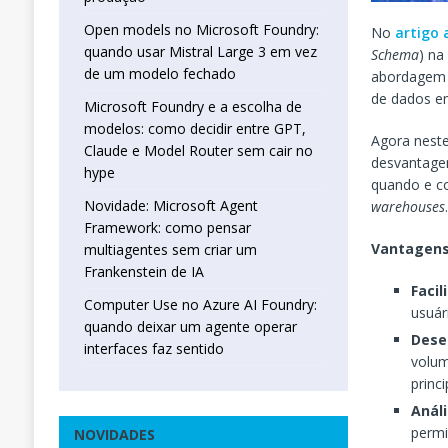
Open models no Microsoft Foundry:
No
artigo 
quando usar Mistral Large 3 em vez
Schema
) na
de um modelo fechado
abordagem m
de dados 
Microsoft Foundry e a escolha de
modelos: como decidir entre GPT,
Agora neste
Claude e Model Router sem cair no
desvantage
hype
quando e co
Novidade: Microsoft Agent
warehouses
Framework: como pensar
Vantagens
multiagentes sem criar um
Frankenstein de IA
Facil
Computer Use no Azure AI Foundry:
usuár
quando deixar um agente operar
Dese
interfaces faz sentido
volum
princ
Anál
permi
NOVIDADES