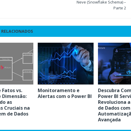
Neve (Snowflake Schema) –
Parte 2
 RELACIONADOS
 Fatos vs.
Monitoramento e
Descubra Com
e Dimensão:
Alertas com o Power BI
Power BI Serv
do as
Revoluciona a
s Cruciais na
de Dados com
em de Dados
Automatizaç
Avançada