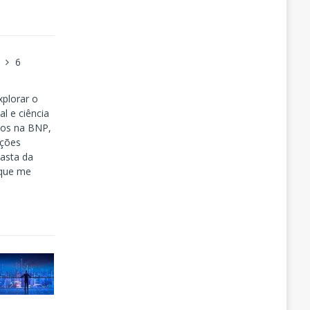
a
6
plorar o
al e ciência
dos na BNP,
ações
iasta da
 que me