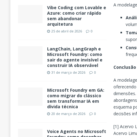
A modelage
Vibe Coding com Lovable e
Azure: como criar rápido
Anál
sem abandonar
arquitetura
volum
25 de abril de 2026
0
Toma
supor
Cons
LangChain, LangGraph e
frequ
Microsoft Foundry: como
sair do agente invisível e
construir IA observável
Conclusão
31 de março de 2026
0
A modelage
oferecendo 
Microsoft Foundry em GA:
dimensões. 
como migrar do clássico
abordagens
sem transformar IA em
dívida técnica
esquema po
decisões in
20 de março de 2026
0
[1] Acervo 
Voice Agents no Microsoft
Acervo Lima
Foundry: como desenhar