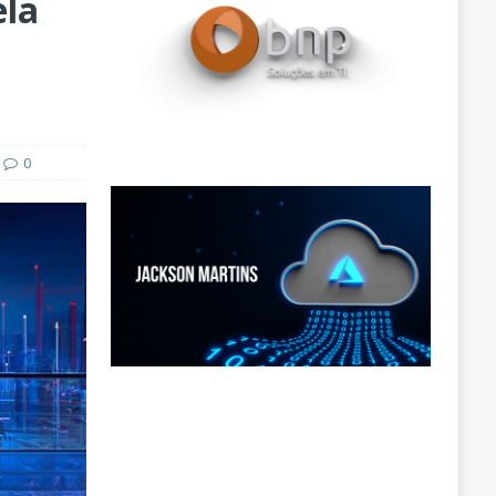
ela
0