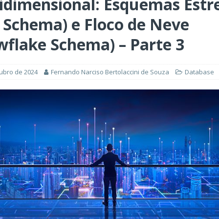
idimensional: Esquemas Estr
ÊNCIA ARTIFICIAL
orkflow no Microsoft Foundry: quando rotear intenção é melhor do
r Schema) e Floco de Neve
CIA ARTIFICIAL
wflake Schema) – Parte 3
ovable e Azure: como criar rápido sem abandonar arquitetura
tubro de 2024
Fernando Narciso Bertolaccini de Souza
Database