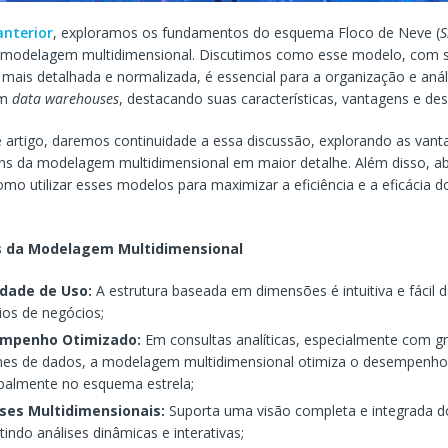
anterior
, exploramos os fundamentos do esquema Floco de Neve (
S
 modelagem multidimensional. Discutimos como esse modelo, com 
ais detalhada e normalizada, é essencial para a organização e análi
em
data warehouses
, destacando suas características, vantagens e d
 artigo, daremos continuidade a essa discussão, explorando as vant
ns da modelagem multidimensional em maior detalhe. Além disso, 
mo utilizar esses modelos para maximizar a eficiência e a eficácia 
.
 da Modelagem Multidimensional
idade de Uso:
A estrutura baseada em dimensões é intuitiva e fácil d
ios de negócios;
mpenho Otimizado:
Em consultas analíticas, especialmente com g
es de dados, a modelagem multidimensional otimiza o desempenho
ipalmente no esquema estrela;
ises Multidimensionais:
Suporta uma visão completa e integrada d
tindo análises dinâmicas e interativas;