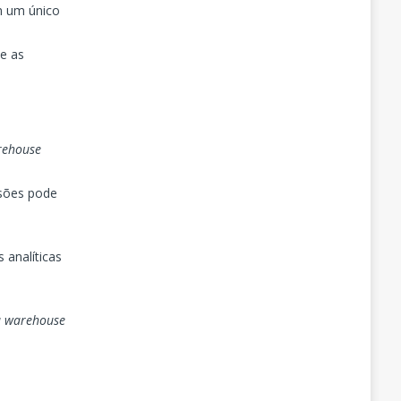
m um único
e as
rehouse
nsões pode
 analíticas
a warehouse