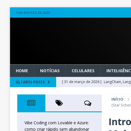
7 DE AGOSTO DE 2026
HOME
NOTÍCIAS
CELULARES
INTELIGÊNCI
[ 31 de março de 2026 ]
LangChain, LangG
ÚLTIMOS POSTS
observável
OUTROS
INÍCIO
[ 20 de março de 2026 ]
Microsoft Found
(Star Sche
técnica
INTELIGÊNCIA ARTIFICIAL
Intr
[ 27 de fevereiro de 2026 ]
Voice Agents
Vibe Coding com Lovable e Azure:
como criar rápido sem abandonar