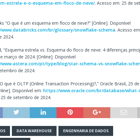
m-estrela-e-o-esquema-em-floco-de-neve/
. Acesso em: 25 de s
cks “O que é um esquema em floco de neve?” [Online]. Disponível
//www.databricks.com/br/glossary/snowflake-schema
. Acesso em
e 2024.
id, “Esquema estrela vs. Esquema do floco de neve: 4 diferenças princi
de março de 2024. [Online]. Disponível
//www.astera.com/pt/type/blog/star-schema-vs-snowflake-sche
setembro de 2024.
 “O que é OLTP (Online Transaction Processing)?,” Oracle Brasil, 25 d
nline]. Disponível em:
https://www.oracle.com/br/database/what-i
 25 de setembro de 2024.
DOS
DATA WAREHOUSE
ENGENHARIA DE DADOS