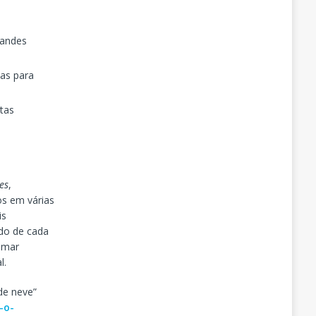
randes
sas para
tas
es
,
os em várias
is
do de cada
omar
l.
de neve”
-o-