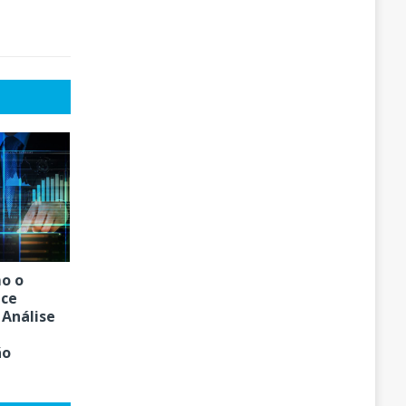
o o
ice
 Análise
ão