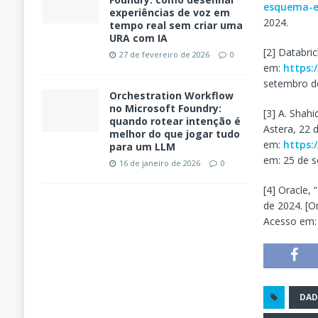
esquema-e
experiências de voz em
2024.
tempo real sem criar uma
URA com IA
[2] Databri
27 de fevereiro de 2026
0
em:
https:
setembro d
Orchestration Workflow
no Microsoft Foundry:
[3] A. Shah
quando rotear intenção é
Astera, 22 
melhor do que jogar tudo
em:
https:
para um LLM
em: 25 de 
16 de janeiro de 2026
0
[4] Oracle,
de 2024. [O
Acesso em:
DA