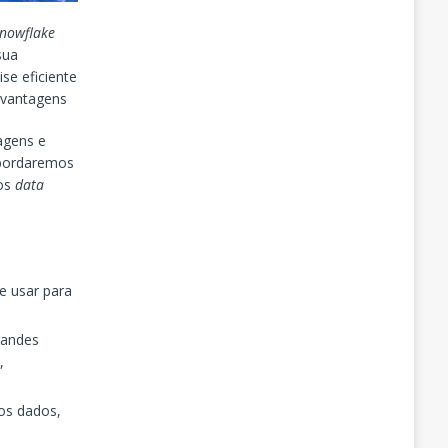
nowflake
sua
se eficiente
esvantagens
agens e
abordaremos
dos
data
e usar para
randes
,
os dados,