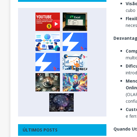
Visão
cubo 
Flexi
neces
Desvantag
Comp
multi
Difi
intro
Meno
Onli
(OLAP
confi
Cust
e fer
Quando Ut
ÚLTIMOS POSTS