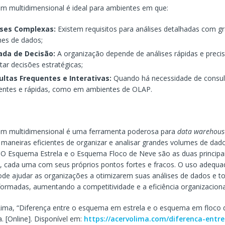
m multidimensional é ideal para ambientes em que:
ises Complexas:
Existem requisitos para análises detalhadas com g
es de dados;
da de Decisão:
A organização depende de análises rápidas e preci
tar decisões estratégicas;
ultas Frequentes e Interativas:
Quando há necessidade de consul
entes e rápidas, como em ambientes de OLAP.
m multidimensional é uma ferramenta poderosa para
data warehous
maneiras eficientes de organizar e analisar grandes volumes de dad
O Esquema Estrela e o Esquema Floco de Neve são as duas principa
, cada uma com seus próprios pontos fortes e fracos. O uso adequa
de ajudar as organizações a otimizarem suas análises de dados e t
formadas, aumentando a competitividade e a eficiência organizaciona
Lima, “Diferença entre o esquema em estrela e o esquema em floco 
. [Online]. Disponível em:
https://acervolima.com/diferenca-entre