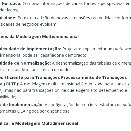
 Holística:
Combina informações de várias fontes e perspectivas e
de dados;
bilidade:
Permite a adição de novas dimensões ou medidas conform
sidades de negócios evoluem.
ens da Modelagem Multidimensional
lexidade de Implementação:
Projetar e implementar um
data wa
dimensional pode ser desafiador e demorado;
culdade de Normalização:
A desnormalização das tabelas de dime
duzir riscos de inconsistência de dados;
s Eficiente para Transações Processamento de Transações
ne (OLTP)
: A modelagem multidimensional é otimizada para consultas
), mas não para transações online que exigem alto desempenho e
abilidade;
o de Implementação:
A configuração de uma infraestrutura de
dat
ramentas OLAP pode ser dispendiosa.
ilizar a Modelagem Multidimensional