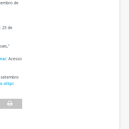
etembro de
: 25 de
pais,”
ma/
. Acesso
e setembro
s-oltp/
.