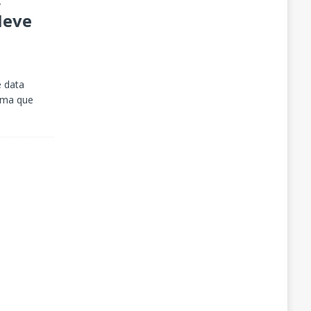
Neve
 data
rma que