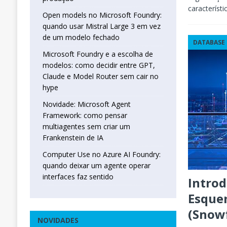
característi
Open models no Microsoft Foundry:
quando usar Mistral Large 3 em vez
de um modelo fechado
DATABASE
Microsoft Foundry e a escolha de
modelos: como decidir entre GPT,
Claude e Model Router sem cair no
hype
Novidade: Microsoft Agent
Framework: como pensar
multiagentes sem criar um
Frankenstein de IA
Computer Use no Azure AI Foundry:
quando deixar um agente operar
interfaces faz sentido
Intro
Esquem
(Snowf
NOVIDADES