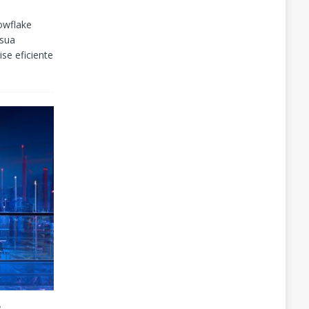
owflake
 sua
se eficiente
: