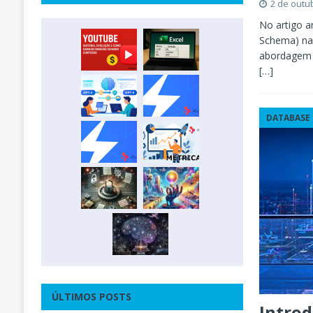
2 de outu
No artigo 
Schema) na
abordagem m
[…]
DATABASE
ÚLTIMOS POSTS
Intro