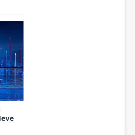
:
Neve