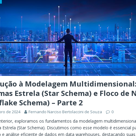
ÊNCIA ARTIFICIAL
orkflow no Microsoft Foundry: quando rotear intenção é melhor do
CIA ARTIFICIAL
ovable e Azure: como criar rápido sem abandonar arquitetura
dução à Modelagem Multidimensional
as Estrela (Star Schema) e Floco de 
lake Schema) – Parte 2
bro de 2024
Fernando Narciso Bertolaccini de Souza
0
anterior, exploramos os fundamentos da modelagem multidimensiona
Estrela (Star Schema). Discutimos como esse modelo é essencial p
 e análise eficiente de dados em data warehouses, destacando suas