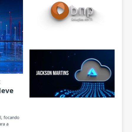
:
Neve
l, focando
ara a