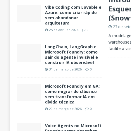
Esquem
Vibe Coding com Lovable e
Azure: como criar rápido
(Snowf
sem abandonar
arquitetura
27 de set
25 de abril de 2026
0
A modelage
warehouses 
LangChain, LangGraph e
facilite a v
Microsoft Foundry: como
sair do agente invisível e
construir IA observável
31 de março de 2026
0
Microsoft Foundry em GA:
como migrar do clássico
sem transformar IA em
dívida técnica
20 de março de 2026
0
Voice Agents no Microsoft
Foundry: como desenhar