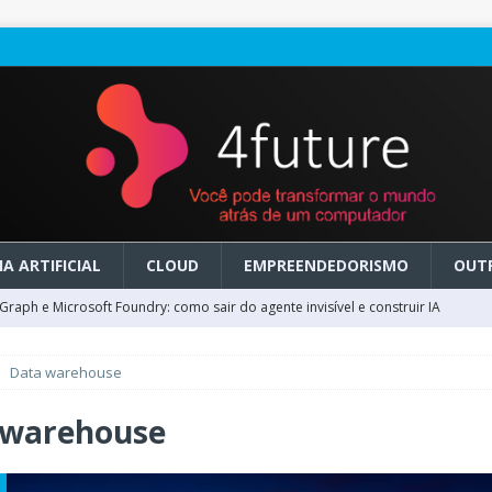
A ARTIFICIAL
CLOUD
EMPREENDEDORISMO
OUT
raph e Microsoft Foundry: como sair do agente invisível e construir IA
Data warehouse
ry em GA: como migrar do clássico sem transformar IA em dívida
 warehouse
 no Microsoft Foundry: como desenhar experiências de voz em tempo