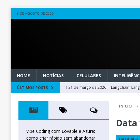
8 DE AGOSTO DE 2026
HOME
NOTÍCIAS
CELULARES
INTELIGÊNCI
[ 31 de março de 2026 ]
LangChain, LangG
ÚLTIMOS POSTS
observável
OUTROS
INÍCIO
[ 20 de março de 2026 ]
Microsoft Found
técnica
INTELIGÊNCIA ARTIFICIAL
Data
[ 27 de fevereiro de 2026 ]
Voice Agents
Vibe Coding com Lovable e Azure:
como criar rápido sem abandonar
DATABASE