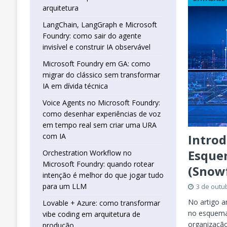
real sem criar uma URA com IA
INTELIG
arquitetura
[ 16 de janeiro de 2026 ]
Orchestration W
LangChain, LangGraph e Microsoft
Foundry: como sair do agente
que jogar tudo para um LLM
INTELIGÊN
invisível e construir IA observável
[ 25 de abril de 2026 ]
Vibe Coding com L
Microsoft Foundry em GA: como
INTELIGÊNCIA ARTIFICIAL
migrar do clássico sem transformar
IA em dívida técnica
Voice Agents no Microsoft Foundry:
como desenhar experiências de voz
em tempo real sem criar uma URA
Intro
com IA
Esquem
Orchestration Workflow no
Microsoft Foundry: quando rotear
(Snowf
intenção é melhor do que jogar tudo
para um LLM
3 de outu
No artigo 
Lovable + Azure: como transformar
no esquema 
vibe coding em arquitetura de
organização
produção