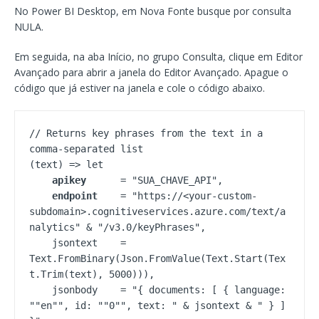
No Power BI Desktop, em Nova Fonte busque por consulta
NULA.
Em seguida, na aba Início, no grupo Consulta, clique em Editor
Avançado para abrir a janela do Editor Avançado. Apague o
código que já estiver na janela e cole o código abaixo.
// Returns key phrases from the text in a 
comma-separated list

(text) => let

apikey
      = "SUA_CHAVE_API",

endpoint
    = "https://<your-custom-
subdomain>.cognitiveservices.azure.com/text/a
nalytics" & "/v3.0/keyPhrases",

    jsontext    = 
Text.FromBinary(Json.FromValue(Text.Start(Tex
t.Trim(text), 5000))),

    jsonbody    = "{ documents: [ { language: 
""en"", id: ""0"", text: " & jsontext & " } ] 