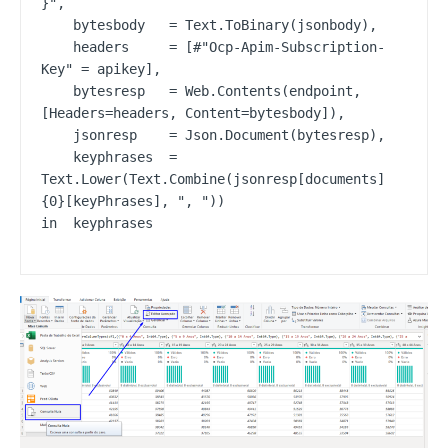
}",

    bytesbody   = Text.ToBinary(jsonbody),

    headers     = [#"Ocp-Apim-Subscription-
Key" = apikey],

    bytesresp   = Web.Contents(endpoint, 
[Headers=headers, Content=bytesbody]),

    jsonresp    = Json.Document(bytesresp),

    keyphrases  = 
Text.Lower(Text.Combine(jsonresp[documents]
{0}[keyPhrases], ", "))

in  keyphrases