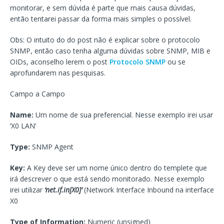
monitorar, e sem dúvida é parte que mais causa dúvidas,
então tentarei passar da forma mais simples o possível.
Obs: O intuito do do post não é explicar sobre o protocolo
SNMP, então caso tenha alguma dúvidas sobre SNMP, MIB e
OIDs, aconselho lerem o post
Protocolo SNMP
ou se
aprofundarem nas pesquisas.
Campo a Campo
Name:
Um nome de sua preferencial. Nesse exemplo irei usar
‘X0 LAN’
Type:
SNMP Agent
Key:
A Key deve ser um nome único dentro do templete que
irá descrever o que está sendo monitorado. Nesse exemplo
irei utilizar
‘net.if.in[X0]’
(Network Interface Inbound na interface
X0
Type of Information:
Numeric (unsigned)