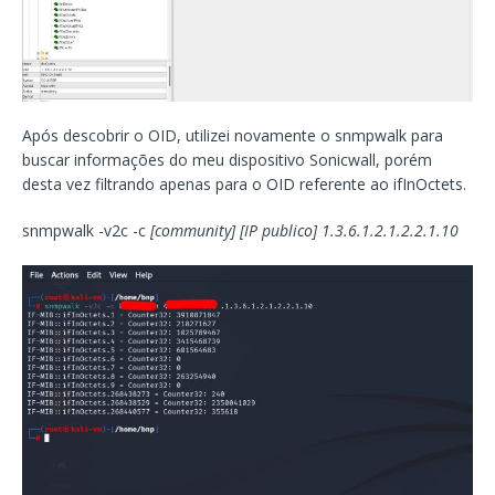
Após descobrir o OID, utilizei novamente o snmpwalk para
buscar informações do meu dispositivo Sonicwall, porém
desta vez filtrando apenas para o OID referente ao ifInOctets.
snmpwalk -v2c -c
[community] [IP publico]
1.3.6.1.2.1.2.2.1.10