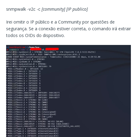
snmpwalk -v2c -c
[community] [IP publico]
Irei omitir o IP público e a Community por questões de
segurança. Se a conexão estiver correta, o comando irá extrair
todos os OIDs do dispositivo.