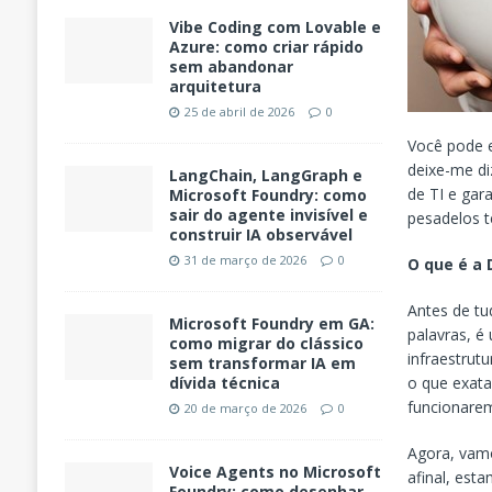
Vibe Coding com Lovable e
Azure: como criar rápido
sem abandonar
arquitetura
25 de abril de 2026
0
Você pode e
deixe-me di
LangChain, LangGraph e
de TI e gar
Microsoft Foundry: como
sair do agente invisível e
pesadelos t
construir IA observável
31 de março de 2026
0
O que é a
Antes de tu
Microsoft Foundry em GA:
palavras, é
como migrar do clássico
infraestrut
sem transformar IA em
dívida técnica
o que exata
funcionare
20 de março de 2026
0
Agora, vamo
Voice Agents no Microsoft
afinal, esta
Foundry: como desenhar