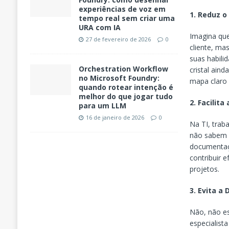
experiências de voz em
1. Reduz 
tempo real sem criar uma
URA com IA
Imagina que
27 de fevereiro de 2026
0
cliente, ma
suas habili
Orchestration Workflow
cristal ain
no Microsoft Foundry:
mapa claro
quando rotear intenção é
melhor do que jogar tudo
2. Facilit
para um LLM
16 de janeiro de 2026
0
Na TI, trab
não sabem o
documentaçã
contribuir 
projetos.
3. Evita a
Não, não e
especialist