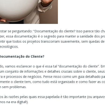
star se perguntando: “Documentação do cliente? Isso parece tão ch
zer, essa documentação é o segredo para manter a sanidade dos pro
antir que todos os projetos transcorram suavemente, sem quedas de
ecnológicos.
 Documentação do Cliente?
do, vamos esclarecer o que é essa tal “documentação do cliente”. E
 um conjunto de informações e detalhes cruciais sobre o cliente, seus
ura e processos de negócios. Pense nisso como um guia detalhado p
mente o cliente tem, como tudo está organizado e como fazer as co
m sem problemas.
s às razões pelas quais essa papelada é tão importante (ou arquivos 
mos na era digital!).