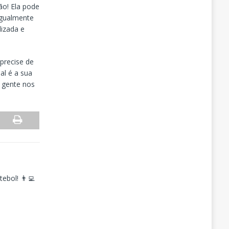
ão! Ela pode
igualmente
izada e
precise de
al é a sua
 gente nos
ebol! 👨‍💻