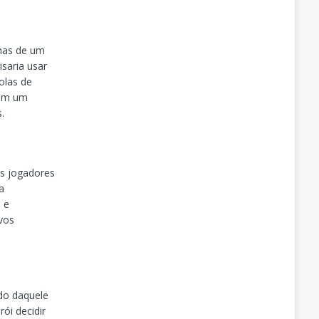
emas de um
saria usar
olas de
tem um
.
os jogadores
a
 e
vos
do daquele
ói decidir