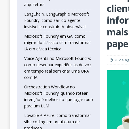
real sem criar uma URA com IA
INTELIG
arquitetura
clien
[ 16 de janeiro de 2026 ]
Orchestration W
LangChain, LangGraph e Microsoft
info
Foundry: como sair do agente
que jogar tudo para um LLM
INTELIGÊN
invisível e construir IA observável
mais
[ 25 de abril de 2026 ]
Vibe Coding com L
Microsoft Foundry em GA: como
INTELIGÊNCIA ARTIFICIAL
papel
migrar do clássico sem transformar
IA em dívida técnica
Voice Agents no Microsoft Foundry:
28 de a
como desenhar experiências de voz
em tempo real sem criar uma URA
com IA
Orchestration Workflow no
Microsoft Foundry: quando rotear
intenção é melhor do que jogar tudo
para um LLM
Lovable + Azure: como transformar
vibe coding em arquitetura de
produção