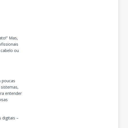
ato!” Mas,
fissionais
 cabelo ou
m poucas
 sistemas,
ara entender
isas
digitais –