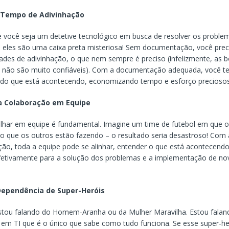
o Tempo de Adivinhação
 você seja um detetive tecnológico em busca de resolver os probl
s eles são uma caixa preta misteriosa! Sem documentação, você preci
dades de adivinhação, o que nem sempre é preciso (infelizmente, as b
da não são muito confiáveis). Com a documentação adequada, você 
 do que está acontecendo, economizando tempo e esforço preciosos
a a Colaboração em Equipe
alhar em equipe é fundamental. Imagine um time de futebol em que 
 que os outros estão fazendo – o resultado seria desastroso! Com 
o, toda a equipe pode se alinhar, entender o que está acontecendo
efetivamente para a solução dos problemas e a implementação de no
 Dependência de Super-Heróis
stou falando do Homem-Aranha ou da Mulher Maravilha. Estou falan
a em TI que é o único que sabe como tudo funciona. Se esse super-her