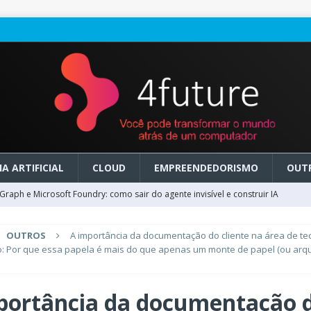
A ARTIFICIAL
CLOUD
EMPREENDEDORISMO
OUT
raph e Microsoft Foundry: como sair do agente invisível e construir IA
OUTROS
A importância da documentação do cliente na área de te
ry em GA: como migrar do clássico sem transformar IA em dívida
: Por que essa papela é mais do que apenas um monte de papel (ou arq
 no Microsoft Foundry: como desenhar experiências de voz em tempo
portância da documentação 