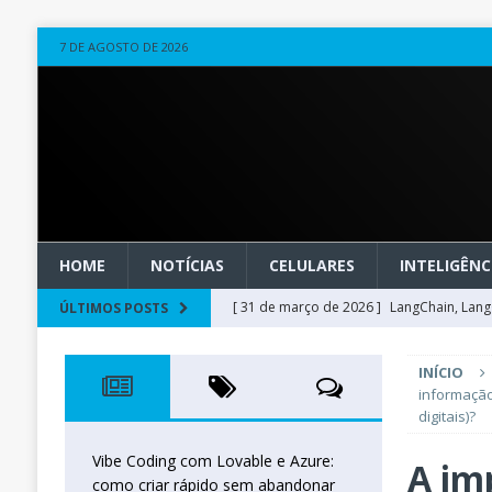
7 DE AGOSTO DE 2026
HOME
NOTÍCIAS
CELULARES
INTELIGÊNCI
[ 31 de março de 2026 ]
LangChain, LangG
ÚLTIMOS POSTS
observável
OUTROS
INÍCIO
[ 20 de março de 2026 ]
Microsoft Found
informação
digitais)?
técnica
INTELIGÊNCIA ARTIFICIAL
[ 27 de fevereiro de 2026 ]
Voice Agents
Vibe Coding com Lovable e Azure:
A im
como criar rápido sem abandonar