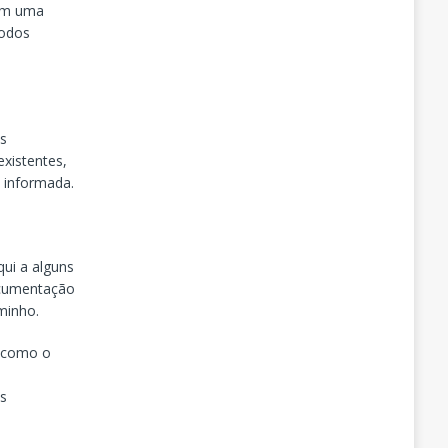
Com uma
todos
es
xistentes,
s informada.
ui a alguns
ocumentação
minho.
é como o
m
os