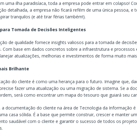
s em uma ilha paradisíaca, toda a empresa pode entrar em colapso! 
ão detalhada, a empresa não ficará refém de uma única pessoa, e 
irar tranquilos (e até tirar férias também!).
 para Tomada de Decisões Inteligentes
o de qualidade fornece insights valiosos para a tomada de decisõ
s. Com base em dados concretos sobre a infraestrutura e processos e
planejar atualizações, melhorias e investimentos de forma muito mai
mais Brilhante
ção do cliente é como uma herança para o futuro. Imagine que, daq
precise fazer uma atualização ou uma migração de sistema. Se a d
 ordem, será como encontrar um mapa do tesouro que guiará seu ca
 a documentação do cliente na área de Tecnologia da Informação 
 uma casa sólida. É a base que permite construir, crescer e manter u
nto saudável com o cliente e garantir o sucesso de todos os projet
s.