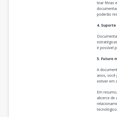
tirar féria
documentaç
poderão resp
4. Suporte
Documentaçã
estratégica
é possível 
5. Futuro 
A documenta
anos, você 
estiver em
Em resumo,
alicerce de
relacioname
tecnológico