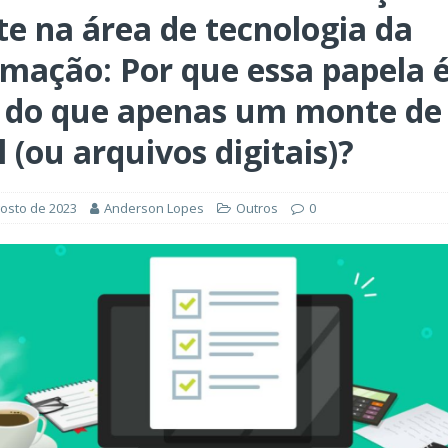
ÊNCIA ARTIFICIAL
te na área de tecnologia da
orkflow no Microsoft Foundry: quando rotear intenção é melhor do
rmação: Por que essa papela 
CIA ARTIFICIAL
 do que apenas um monte de
ovable e Azure: como criar rápido sem abandonar arquitetura
 (ou arquivos digitais)?
gosto de 2023
Anderson Lopes
Outros
0