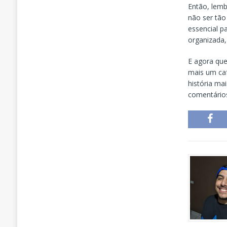
Então, lemb
não ser tã
essencial 
organizada,
E agora qu
mais um café
história ma
comentários