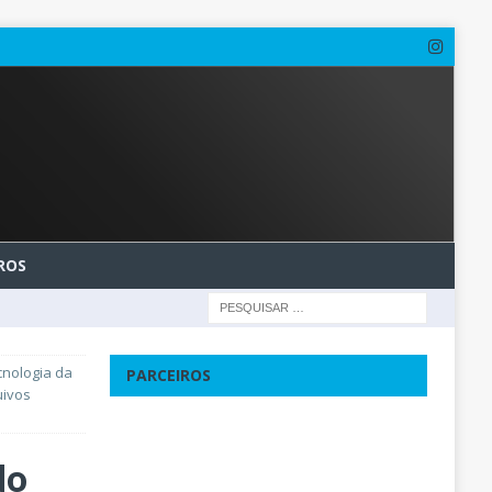
ROS
cnologia da
PARCEIROS
uivos
do