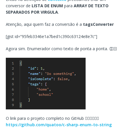
conversor de
LISTA DE ENUM
para
ARRAY DE TEXTO
SEPARADOS POR VIRGULA
.
Atenção, aqui quem faz a conversão é a
tagsConverter
[gist id=”95feb3346e1a7bed1c390c63124e8e7c”]
Agora sim. Enumerador como texto de ponta a ponta. 👏🏻
O link para o projeto completo no GitHub 👇🏻👇🏻👇🏻
https://github.com/quatoo/c-sharp-enum-to-string