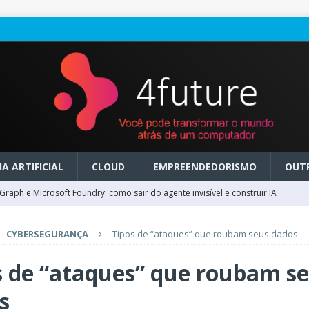
A ARTIFICIAL
CLOUD
EMPREENDEDORISMO
OUT
raph e Microsoft Foundry: como sair do agente invisível e construir IA
CYBERSEGURANÇA
Tipos de “ataques” que roubam seus dados
ry em GA: como migrar do clássico sem transformar IA em dívida
s de “ataques” que roubam s
 no Microsoft Foundry: como desenhar experiências de voz em tempo
s