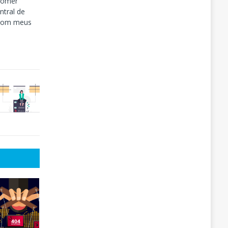
tomer
tral de
 com meus