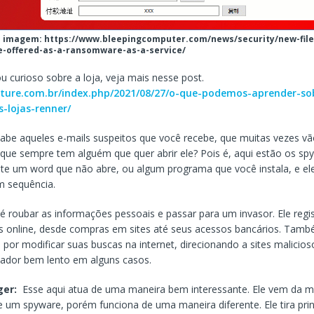
 imagem: https://www.bleepingcomputer.com/news/security/new-file
-offered-as-a-ransomware-as-a-service/
ou curioso sobre a loja, veja mais nesse post.
uture.com.br/index.php/2021/08/27/o-que-podemos-aprender-so
-lojas-renner/
abe aqueles e-mails suspeitos que você recebe, que muitas vezes vã
s que sempre tem alguém que quer abrir ele? Pois é, aqui estão os sp
e um word que não abre, ou algum programa que você instala, e el
m sequência.
é roubar as informações pessoais e passar para um invasor. Ele regi
s online, desde compras em sites até seus acessos bancários. Tam
 por modificar suas buscas na internet, direcionando a sites malicioso
ador bem lento em alguns casos.
ger:
Esse aqui atua de uma maneira bem interessante. Ele vem da
 um spyware, porém funciona de uma maneira diferente. Ele tira prin