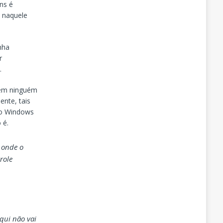
ns é
a naquele
nha
r
.
sem ninguém
ente, tais
do Windows
 é.
 onde o
role
qui não vai