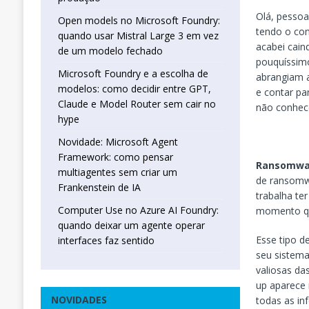
Olá, pessoa
Open models no Microsoft Foundry:
tendo o co
quando usar Mistral Large 3 em vez
acabei cain
de um modelo fechado
pouquíssim
Microsoft Foundry e a escolha de
abrangiam a
modelos: como decidir entre GPT,
e contar pa
Claude e Model Router sem cair no
não conhec
hype
Novidade: Microsoft Agent
Framework: como pensar
Ransomwa
multiagentes sem criar um
de ransomwa
Frankenstein de IA
trabalha te
Computer Use no Azure AI Foundry:
momento que
quando deixar um agente operar
Esse tipo d
interfaces faz sentido
seu sistema
valiosas da
up aparece 
NOVIDADES
todas as in