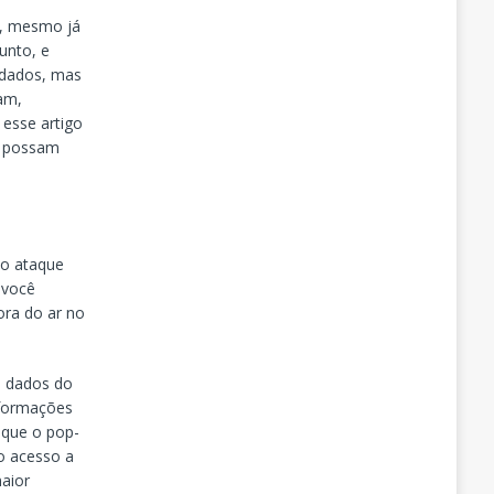
D, mesmo já
unto, e
 dados, mas
am,
 esse artigo
s possam
 o ataque
 você
ora do ar no
s dados do
nformações
 que o pop-
o acesso a
aior