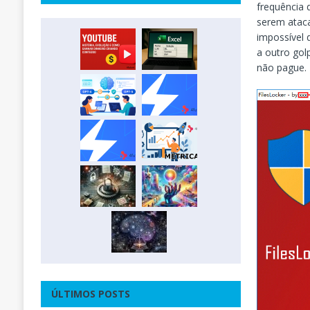
frequência 
serem ataca
impossível 
a outro gol
não pague.
ÚLTIMOS POSTS