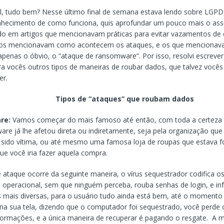
l, tudo bem? Nesse último final de semana estava lendo sobre LGP
nhecimento de como funciona, quis aprofundar um pouco mais o ass
do em artigos que mencionavam práticas para evitar vazamentos de
os mencionavam como acontecem os ataques, e os que mencionav
penas o óbvio, o “ataque de ransomware”. Por isso, resolvi escrever
ra vocês outros tipos de maneiras de roubar dados, que talvez você
er.
Tipos de “ataques” que roubam dados
re:
Vamos começar do mais famoso até então, com toda a certeza
re já lhe afetou direta ou indiretamente, seja pela organização que
r sido vítima, ou até mesmo uma famosa loja de roupas que estava f
 você iria fazer aquela compra.
e ataque ocorre da seguinte maneira, o vírus sequestrador codifica o
 operacional, sem que ninguém perceba, rouba senhas de login, e i
s mais diversas, para o usuário tudo ainda está bem, até o momento
na sua tela, dizendo que o computador foi sequestrado, você perde 
formações, e a única maneira de recuperar é pagando o resgate. A m