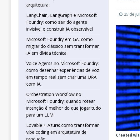
real sem criar uma URA com IA
INTELIG
arquitetura
[ 16 de janeiro de 2026 ]
Orchestration W
25 de ju
LangChain, LangGraph e Microsoft
Foundry: como sair do agente
que jogar tudo para um LLM
INTELIGÊN
invisível e construir IA observável
[ 25 de abril de 2026 ]
Vibe Coding com L
Microsoft Foundry em GA: como
INTELIGÊNCIA ARTIFICIAL
migrar do clássico sem transformar
IA em dívida técnica
Voice Agents no Microsoft Foundry:
como desenhar experiências de voz
em tempo real sem criar uma URA
com IA
Orchestration Workflow no
Microsoft Foundry: quando rotear
intenção é melhor do que jogar tudo
para um LLM
Lovable + Azure: como transformar
vibe coding em arquitetura de
Created wit
produção