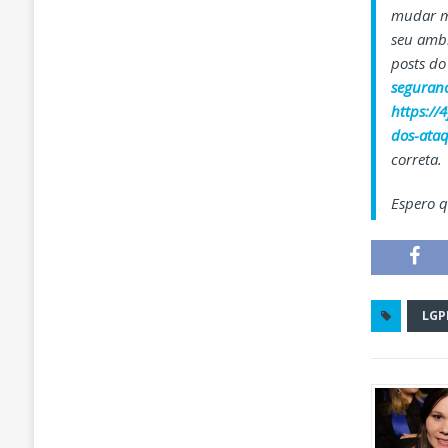
mudar mu
seu ambi
posts d
seguran
https://
dos-ataq
correta.
Espero q
LGP