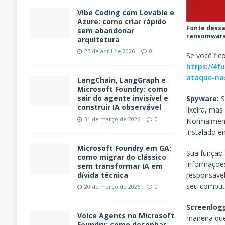
Vibe Coding com Lovable e
Azure: como criar rápido
Fonte dessa
sem abandonar
ransomware
arquitetura
25 de abril de 2026
0
Se você fic
https://4f
ataque-nas
LangChain, LangGraph e
Microsoft Foundry: como
sair do agente invisível e
Spyware:
S
construir IA observável
lixeira, ma
31 de março de 2026
0
Normalment
instalado e
Microsoft Foundry em GA:
Sua função 
como migrar do clássico
informaçõe
sem transformar IA em
responsavel
dívida técnica
seu comput
20 de março de 2026
0
Screenlog
Voice Agents no Microsoft
maneira que
Foundry: como desenhar