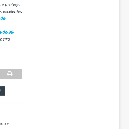
 e proteger
s excelentes
-de-
a-de-98-
neira
E
ndo e