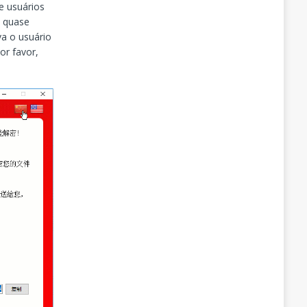
e usuários
é quase
va o usuário
or favor,