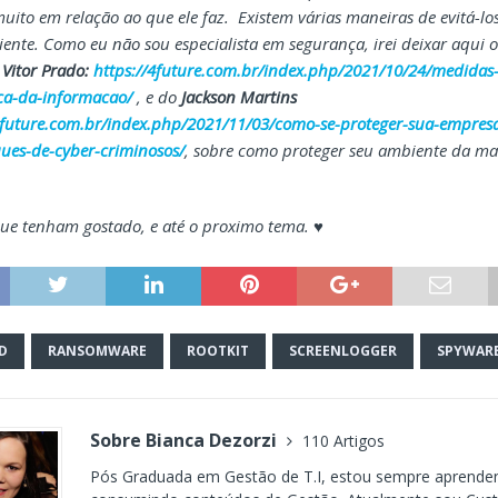
ito em relação ao que ele faz. Existem várias maneiras de evitá-los
ente. Como eu não sou especialista em segurança, irei deixar aqui o
o
Vitor Prado:
https://4future.com.br/index.php/2021/10/24/medidas
ca-da-informacao/
, e do
Jackson Martins
4future.com.br/index.php/2021/11/03/como-se-proteger-sua-empres
ues-de-cyber-criminosos/
, sobre como proteger seu ambiente da ma
ue tenham gostado, e até o proximo tema. ♥
D
RANSOMWARE
ROOTKIT
SCREENLOGGER
SPYWAR
Sobre Bianca Dezorzi
110 Artigos
Pós Graduada em Gestão de T.I, estou sempre aprende