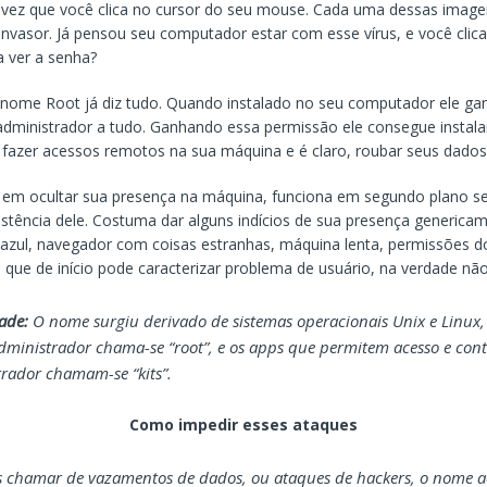
a vez que você clica no cursor do seu mouse. Cada uma dessas image
invasor. Já pensou seu computador estar com esse vírus, e você clic
a ver a senha?
nome Root já diz tudo. Quando instalado no seu computador ele ga
dministrador a tudo. Ganhando essa permissão ele consegue instala
fazer acessos remotos na sua máquina e é claro, roubar seus dados
a em ocultar sua presença na máquina, funciona em segundo plano 
istência dele. Costuma dar alguns indícios de sua presença genericam
azul, navegador com coisas estranhas, máquina lenta, permissões 
O que de início pode caracterizar problema de usuário, na verdade não
ade:
O nome surgiu derivado de sistemas operacionais Unix e Linux,
dministrador chama-se “root”, e os apps que permitem acesso e cont
rador chamam-se “kits”.
Como impedir esses ataques
 chamar de vazamentos de dados, ou ataques de hackers, o nome a