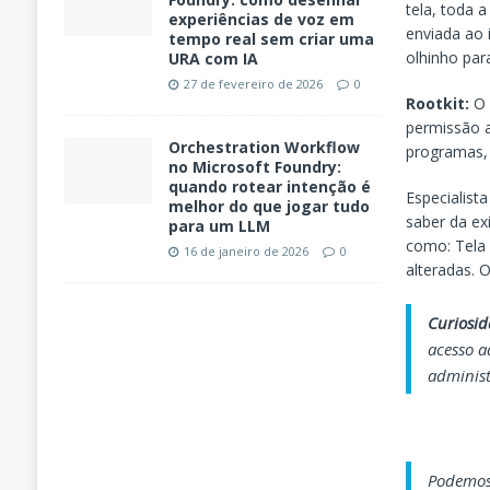
tela, toda 
experiências de voz em
enviada ao 
tempo real sem criar uma
olhinho par
URA com IA
27 de fevereiro de 2026
0
Rootkit:
O 
permissão a
Orchestration Workflow
programas, 
no Microsoft Foundry:
quando rotear intenção é
Especialist
melhor do que jogar tudo
saber da ex
para um LLM
como: Tela 
16 de janeiro de 2026
0
alteradas. 
Curiosid
acesso a
administ
Podemos