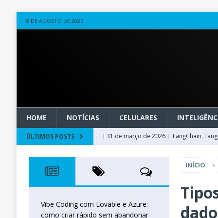
8 DE AGOSTO DE 2026
HOME
NOTÍCIAS
CELULARES
INTELIGÊNCI
[ 31 de março de 2026 ]
LangChain, LangG
ÚLTIMOS POSTS
observável
OUTROS
INÍCIO
[ 20 de março de 2026 ]
Microsoft Found
técnica
INTELIGÊNCIA ARTIFICIAL
Tipo
[ 27 de fevereiro de 2026 ]
Voice Agents
Vibe Coding com Lovable e Azure:
dado
como criar rápido sem abandonar