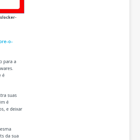
slocker-
bre-o-
o para a
ywares.
e é
stra suas
bém é
s, e deixar
 mesma
ts da sua