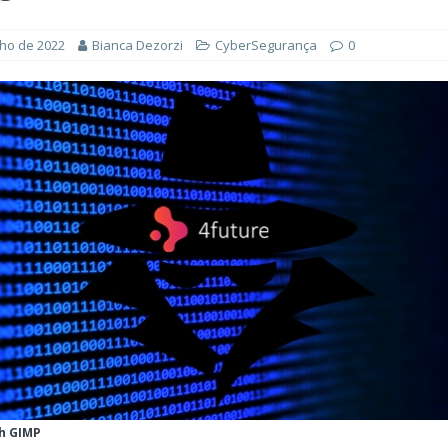
ÊNCIA ARTIFICIAL
orkflow no Microsoft Foundry: quando rotear intenção é melhor do
lho de 2022
Bianca Dezorzi
CyberSegurança
0
CIA ARTIFICIAL
ovable e Azure: como criar rápido sem abandonar arquitetura
h GIMP