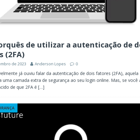
orquês de utilizar a autenticação de d
s (2FA)
embro de 2023
Anderson Lopes
0
elmente já ouviu falar da autenticação de dois fatores (2FA), aquela 
a uma camada extra de segurança ao seu login online. Mas, se você 
ncido de que 2FA é
[…]
URANÇA