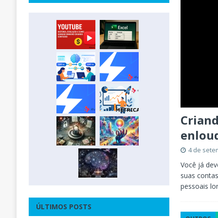
Criand
enlou
4 de sete
Você já dev
suas contas
pessoais lo
ÚLTIMOS POSTS