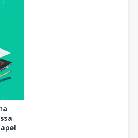
na
essa
papel