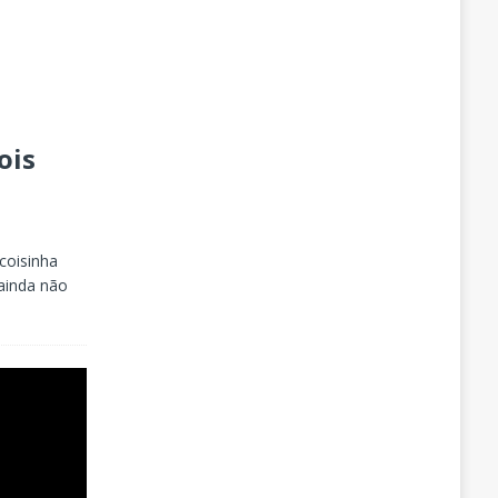
ois
coisinha
ainda não