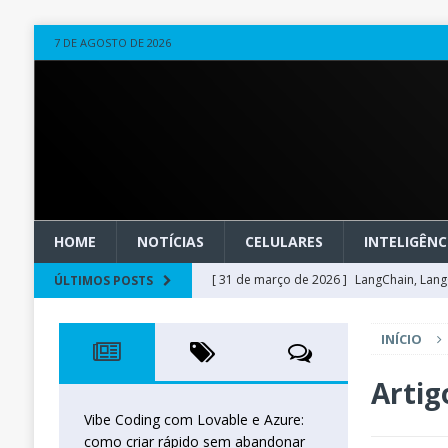
7 DE AGOSTO DE 2026
HOME
NOTÍCIAS
CELULARES
INTELIGÊNCI
[ 31 de março de 2026 ]
LangChain, LangG
ÚLTIMOS POSTS
observável
OUTROS
INÍCIO
[ 20 de março de 2026 ]
Microsoft Found
técnica
INTELIGÊNCIA ARTIFICIAL
Artig
[ 27 de fevereiro de 2026 ]
Voice Agents
Vibe Coding com Lovable e Azure:
como criar rápido sem abandonar