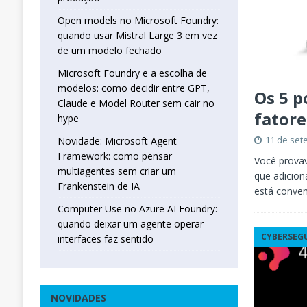
Open models no Microsoft Foundry:
quando usar Mistral Large 3 em vez
de um modelo fechado
Microsoft Foundry e a escolha de
modelos: como decidir entre GPT,
Os 5 p
Claude e Model Router sem cair no
fatore
hype
11 de set
Novidade: Microsoft Agent
Framework: como pensar
Você provav
multiagentes sem criar um
que adicion
Frankenstein de IA
está conve
Computer Use no Azure AI Foundry:
quando deixar um agente operar
CYBERSEG
interfaces faz sentido
NOVIDADES