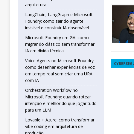
real sem criar uma URA com IA
INTELIG
arquitetura
[ 16 de janeiro de 2026 ]
Orchestration W
LangChain, LangGraph e Microsoft
Foundry: como sair do agente
que jogar tudo para um LLM
INTELIGÊN
invisível e construir IA observável
[ 25 de abril de 2026 ]
Vibe Coding com L
Microsoft Foundry em GA: como
INTELIGÊNCIA ARTIFICIAL
migrar do clássico sem transformar
IA em dívida técnica
Voice Agents no Microsoft Foundry:
CYBERSEG
como desenhar experiências de voz
em tempo real sem criar uma URA
com IA
Orchestration Workflow no
Microsoft Foundry: quando rotear
intenção é melhor do que jogar tudo
para um LLM
Lovable + Azure: como transformar
vibe coding em arquitetura de
produção