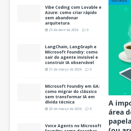
OUTROS
Vibe Coding com Lovable e
Azure: como criar rápido
sem abandonar
arquitetura
25 de abril de 2026
0
LangChain, LangGraph e
Microsoft Foundry: como
sair do agente invisível e
construir IA observável
31 de março de 2026
0
Microsoft Foundry em GA:
como migrar do clássico
sem transformar IA em
A impo
dívida técnica
20 de março de 2026
0
área d
papel
Voice Agents no Microsoft
(ou ar
Foundry: como desenhar