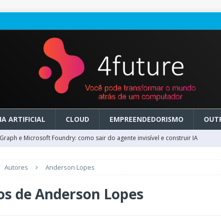
A ARTIFICIAL
CLOUD
EMPREENDEDORISMO
OUT
raph e Microsoft Foundry: como sair do agente invisível e construir IA
Autores
Anderson Lopes
ry em GA: como migrar do clássico sem transformar IA em dívida
os de
Anderson Lopes
 no Microsoft Foundry: como desenhar experiências de voz em tempo