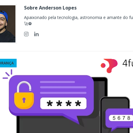
ÊNCIA ARTIFICIAL
Sobre Anderson Lopes
orkflow no Microsoft Foundry: quando rotear intenção é melhor do
Apaixonado pela tecnologia, astronomia e amante do fut
CIA ARTIFICIAL
🚀⚽
ovable e Azure: como criar rápido sem abandonar arquitetura
URANÇA