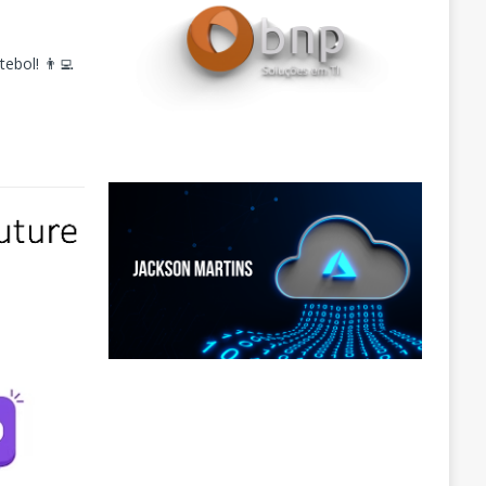
ebol! 👨‍💻