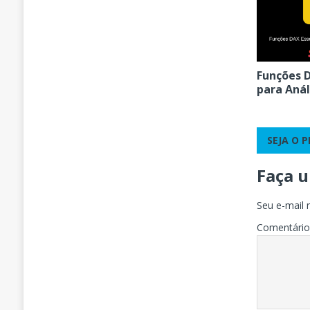
Funções D
para Anál
SEJA O 
Faça 
Seu e-mail 
Comentári