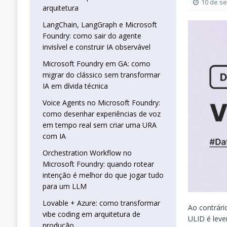
real sem criar uma URA com IA
INTELIG
10 de s
arquitetura
[ 16 de janeiro de 2026 ]
Orchestration W
LangChain, LangGraph e Microsoft
Foundry: como sair do agente
que jogar tudo para um LLM
INTELIGÊN
invisível e construir IA observável
[ 25 de abril de 2026 ]
Vibe Coding com L
Microsoft Foundry em GA: como
INTELIGÊNCIA ARTIFICIAL
migrar do clássico sem transformar
IA em dívida técnica
Voice Agents no Microsoft Foundry:
como desenhar experiências de voz
em tempo real sem criar uma URA
com IA
Orchestration Workflow no
Microsoft Foundry: quando rotear
intenção é melhor do que jogar tudo
para um LLM
Lovable + Azure: como transformar
Ao contrár
vibe coding em arquitetura de
ULID é lev
produção