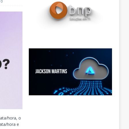
0
ata/hora, o
ata/hora e