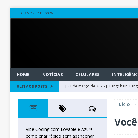
7 DE AGOSTO DE 2026
HOME
NOTÍCIAS
CELULARES
INTELIGÊNCI
[ 31 de março de 2026 ]
LangChain, LangG
ÚLTIMOS POSTS
observável
OUTROS
INÍCIO
[ 20 de março de 2026 ]
Microsoft Found
técnica
INTELIGÊNCIA ARTIFICIAL
Você
[ 27 de fevereiro de 2026 ]
Voice Agents
Vibe Coding com Lovable e Azure:
como criar rápido sem abandonar