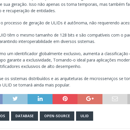
sua geração. Isso não apenas os torna temporais, mas também faci
ão e recuperação de entidades.
, o processo de geração de ULIDs é autônoma, não requerendo acess
UID têm o mesmo tamanho de 128 bits e são compatíveis com o p
garantindo interoperabilidade em diversos sistemas.
como um identificador globalmente exclusivo, aumenta a classificação
o garante a exclusividade, Tornando-o ideal para aplicações mode
tificadores exclusivos de alto desempenho.
e os sistemas distribuídos e as arquiteturas de microsserviços se t
o ULID se tornará ainda mais popular.
DOS
DATABASE
OPEN-SOURCE
ULID