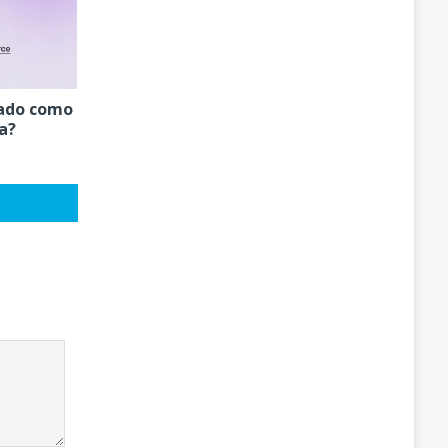
ado como
a?