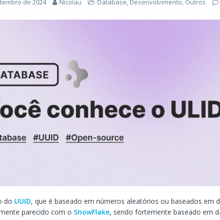
ÊNCIA ARTIFICIAL
etembro de 2024
Nicolau
Database
,
Desenvolvimento
,
Outros
orkflow no Microsoft Foundry: quando rotear intenção é melhor do
CIA ARTIFICIAL
ovable e Azure: como criar rápido sem abandonar arquitetura
io do
UUID
, que é baseado em números aleatórios ou baseados em d
emente parecido com o
SnowFlake
, sendo fortemente baseado em d