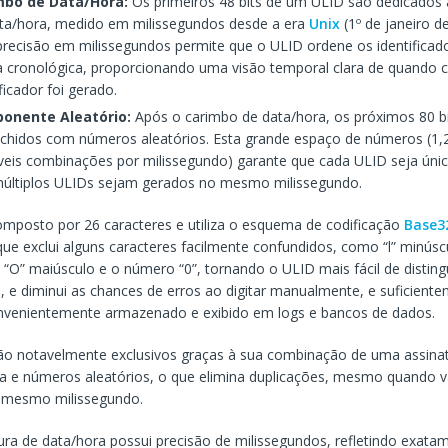
mbo de Data/Hora:
Os primeiros 48 bits de um ULID são dedicados
ta/hora, medido em milissegundos desde a era
Unix
(1º de janeiro d
precisão em milissegundos permite que o ULID ordene os identificad
 cronológica, proporcionando uma visão temporal clara de quando 
ificador foi gerado.
onente Aleatório:
Após o carimbo de data/hora, os próximos 80 b
chidos com números aleatórios. Esta grande espaço de números (1
veis combinações por milissegundo) garante que cada ULID seja ún
últiplos ULIDs sejam gerados no mesmo milissegundo.
mposto por 26 caracteres e utiliza o esquema de codificação
Base3
que exclui alguns caracteres facilmente confundidos, como “l” minúsc
 “O” maiúsculo e o número “0”, tornando o ULID mais fácil de disting
, e diminui as chances de erros ao digitar manualmente, e suficient
onvenientemente armazenado e exibido em logs e bancos de dados.
o notavelmente exclusivos graças à sua combinação de uma assinat
a e números aleatórios, o que elimina duplicações, mesmo quando v
 mesmo milissegundo.
ura de data/hora possui precisão de milissegundos, refletindo exata