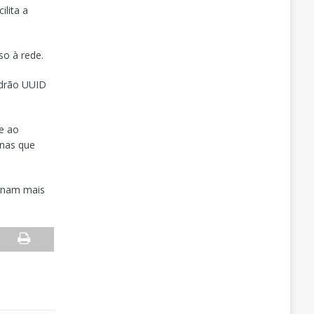
lita a
o à rede.
adrão UUID
 e ao
rnas que
ornam mais