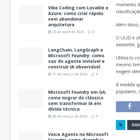
momento de 
Vibe Coding com Lovable e
classificaç
Azure: como criar rápido
sem abandonar
Além disso
arquitetura
25 de abril de 2026
0
O ULID e U
existente, 
LangChain, LangGraph e
Microsoft Foundry: como
Utiliza-lo 
sair do agente invisível e
mesmo temp
construir IA observável
exigem iden
31 de março de 2026
0
À medida qu
populares, 
Microsoft Foundry em GA:
como migrar do clássico
sem transformar IA em
dívida técnica
20 de março de 2026
0
DA
Voice Agents no Microsoft
Foundry: como desenhar