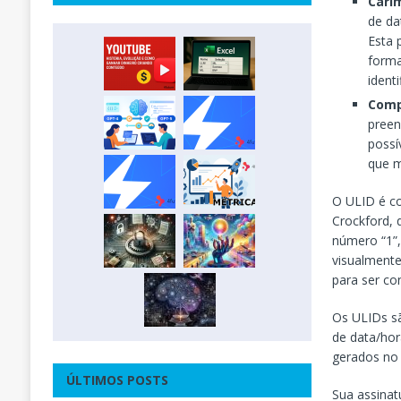
Cari
de da
Esta 
forma
ident
Comp
preen
possí
que m
O ULID é co
Crockford, 
número “1”,
visualmente
para ser c
Os ULIDs sã
de data/hor
gerados no
ÚLTIMOS POSTS
Sua assinat