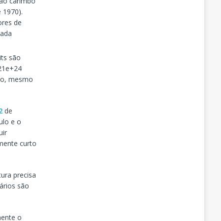
 ao carimbo
e 1970).
ores de
cada
its são
,21e+24
ico, mesmo
2
de
ulo e o
uir
emente curto
ura precisa
ários são
mente o