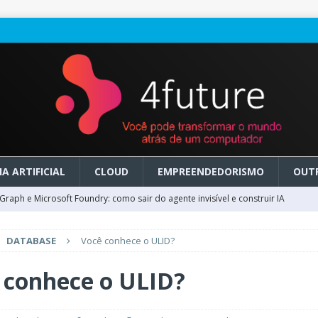
A ARTIFICIAL
CLOUD
EMPREENDEDORISMO
OUT
raph e Microsoft Foundry: como sair do agente invisível e construir IA
DATABASE
Você conhece o ULID?
ry em GA: como migrar do clássico sem transformar IA em dívida
 conhece o ULID?
 no Microsoft Foundry: como desenhar experiências de voz em tempo