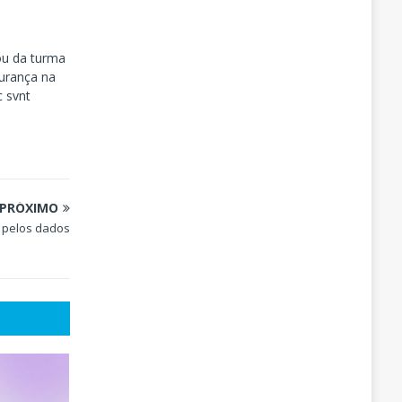
ou da turma
urança na
c svnt
PRÓXIMO
 pelos dados