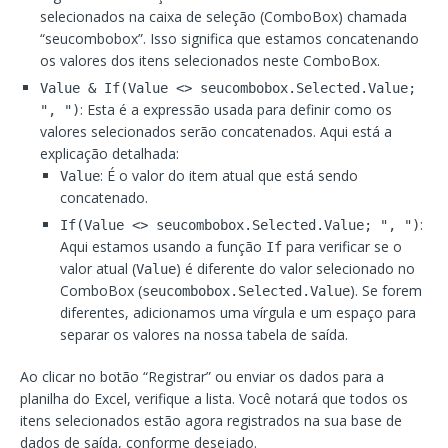
selecionados na caixa de seleção (ComboBox) chamada
“seucombobox”. Isso significa que estamos concatenando
os valores dos itens selecionados neste ComboBox.
Value & If(Value <> seucombobox.Selected.Value;
: Esta é a expressão usada para definir como os
", ")
valores selecionados serão concatenados. Aqui está a
explicação detalhada:
: É o valor do item atual que está sendo
Value
concatenado.
:
If(Value <> seucombobox.Selected.Value; ", ")
Aqui estamos usando a função
para verificar se o
If
valor atual (
) é diferente do valor selecionado no
Value
ComboBox (
). Se forem
seucombobox.Selected.Value
diferentes, adicionamos uma vírgula e um espaço para
separar os valores na nossa tabela de saída.
Ao clicar no botão “Registrar” ou enviar os dados para a
planilha do Excel, verifique a lista. Você notará que todos os
itens selecionados estão agora registrados na sua base de
dados de saída, conforme desejado.