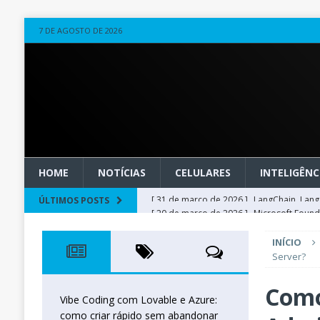
7 DE AGOSTO DE 2026
HOME
NOTÍCIAS
CELULARES
INTELIGÊNCI
[ 20 de março de 2026 ]
Microsoft Found
ÚLTIMOS POSTS
técnica
INTELIGÊNCIA ARTIFICIAL
INÍCIO
[ 27 de fevereiro de 2026 ]
Voice Agents
Server?
real sem criar uma URA com IA
INTELIG
Como
[ 16 de janeiro de 2026 ]
Orchestration W
Vibe Coding com Lovable e Azure:
como criar rápido sem abandonar