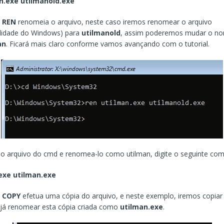
n.exe utilmanold.exe
o
REN
renomeia o arquivo, neste caso iremos renomear o arquivo
ilidade do Windows) para
utilmanold
, assim poderemos mudar o n
an
. Ficará mais claro conforme vamos avançando com o tutorial.
 o arquivo do cmd e renomea-lo como utilman, digite o seguinte co
exe utilman.exe
o
COPY
efetua uma cópia do arquivo, e neste exemplo, iremos copiar
já renomear esta cópia criada como
utilman.exe
.