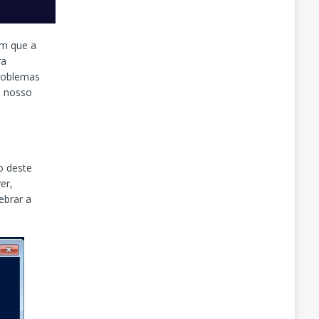
em que a
ra
problemas
o nosso
o deste
er,
ebrar a