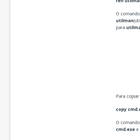
ren utilma
O comand
utilman
(ut
para
utilm
Para copiar
copy cmd.
O comand
cmd.exe
e 