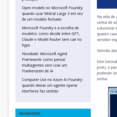
Open models no Microsoft Foundry:
quando usar Mistral Large 3 em vez
Na vida de
de um modelo fechado
senha de a
Microsoft Foundry e a escolha de
solucionar 
modelos: como decidir entre GPT,
quanto caus
Claude e Model Router sem cair no
servidor ex
hype
Sermão dado
Novidade: Microsoft Agent
Framework: como pensar
Este tutori
multiagentes sem criar um
post), e pa
Frankenstein de IA
podendo ser
senha.
Computer Use no Azure AI Foundry:
quando deixar um agente operar
interfaces faz sentido
NOVIDADES