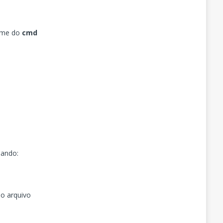
ome do
cmd
mando:
 o arquivo