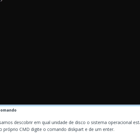
Comando
samos descobrir em qual unidade de disco o sistema operacional está
no próprio CMD digite o comando diskpart e de um enter.