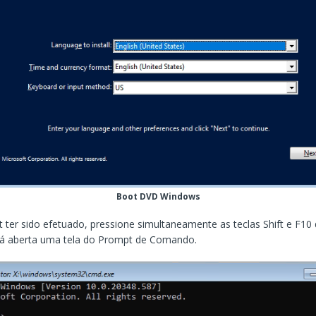
Boot DVD Windows
 ter sido efetuado, pressione simultaneamente as teclas Shift e F10
erá aberta uma tela do Prompt de Comando.