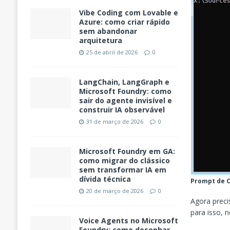
Vibe Coding com Lovable e
Azure: como criar rápido
sem abandonar
arquitetura
25 de abril de 2026
0
LangChain, LangGraph e
Microsoft Foundry: como
sair do agente invisível e
construir IA observável
31 de março de 2026
0
Microsoft Foundry em GA:
como migrar do clássico
sem transformar IA em
dívida técnica
Prompt de 
20 de março de 2026
0
Agora preci
para isso, 
Voice Agents no Microsoft
Foundry: como desenhar