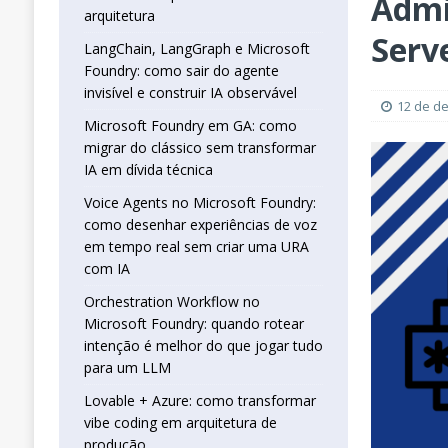
Admi
que jogar tudo para um LLM
INTELIGÊN
arquitetura
[ 25 de abril de 2026 ]
Vibe Coding com L
Serv
LangChain, LangGraph e Microsoft
Foundry: como sair do agente
INTELIGÊNCIA ARTIFICIAL
invisível e construir IA observável
[ 31 de março de 2026 ]
LangChain, LangG
12 de d
Microsoft Foundry em GA: como
observável
OUTROS
migrar do clássico sem transformar
IA em dívida técnica
Voice Agents no Microsoft Foundry:
como desenhar experiências de voz
em tempo real sem criar uma URA
com IA
Orchestration Workflow no
Microsoft Foundry: quando rotear
intenção é melhor do que jogar tudo
para um LLM
Lovable + Azure: como transformar
vibe coding em arquitetura de
produção