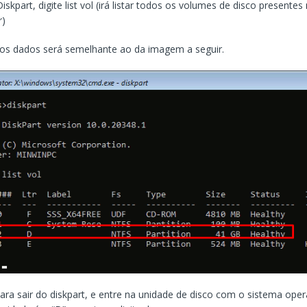
skpart, digite list vol (irá listar todos os volumes de disco presentes
r)
os dados será semelhante ao da imagem a seguir.
 para sair do diskpart, e entre na unidade de disco com o sistema oper