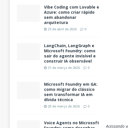
Vibe Coding com Lovable e
Azure: como criar rápido
sem abandonar
arquitetura
25 de abril de 2026
0
LangChain, LangGraph e
Microsoft Foundry: como
sair do agente invisível e
construir IA observável
31 de março de 2026
0
Microsoft Foundry em GA:
como migrar do clássico
sem transformar IA em
dívida técnica
20 de março de 2026
0
Voice Agents no Microsoft
Acessando v
Foundry: como desenhar