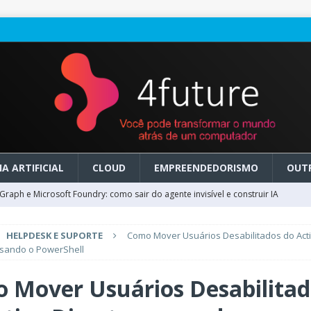
A ARTIFICIAL
CLOUD
EMPREENDEDORISMO
OUT
raph e Microsoft Foundry: como sair do agente invisível e construir IA
HELPDESK E SUPORTE
Como Mover Usuários Desabilitados do Act
ry em GA: como migrar do clássico sem transformar IA em dívida
usando o PowerShell
 Mover Usuários Desabilitad
 no Microsoft Foundry: como desenhar experiências de voz em tempo