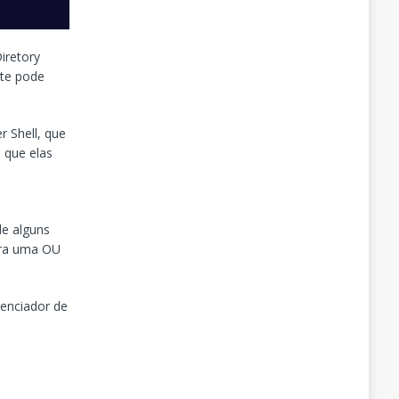
iretory
nte pode
 Shell, que
 que elas
e alguns
ara uma OU
renciador de