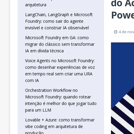
do A
real sem criar uma URA com IA
INTELIG
arquitetura
[ 16 de janeiro de 2026 ]
Orchestration W
Powe
LangChain, LangGraph e Microsoft
Foundry: como sair do agente
que jogar tudo para um LLM
INTELIGÊN
invisível e construir IA observável
[ 25 de abril de 2026 ]
Vibe Coding com L
4 de no
Microsoft Foundry em GA: como
INTELIGÊNCIA ARTIFICIAL
migrar do clássico sem transformar
IA em dívida técnica
Voice Agents no Microsoft Foundry:
como desenhar experiências de voz
em tempo real sem criar uma URA
com IA
Orchestration Workflow no
Microsoft Foundry: quando rotear
intenção é melhor do que jogar tudo
para um LLM
Lovable + Azure: como transformar
vibe coding em arquitetura de
produção