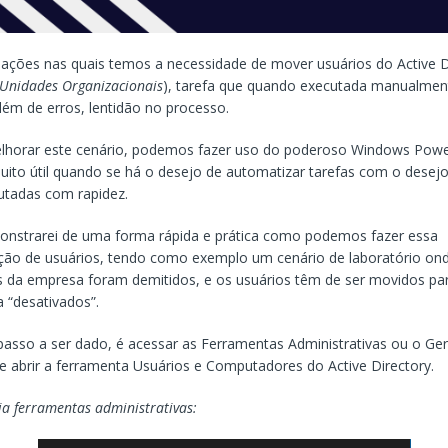
uações nas quais temos a necessidade de mover usuários do Active D
Unidades Organizacionais
), tarefa que quando executada manualme
lém de erros, lentidão no processo.
lhorar este cenário, podemos fazer uso do poderoso Windows Power
ito útil quando se há o desejo de automatizar tarefas com o desejo
utadas com rapidez.
onstrarei de uma forma rápida e prática como podemos fazer essa
ão de usuários, tendo como exemplo um cenário de laboratório ond
s da empresa foram demitidos, e os usuários têm de ser movidos p
 “desativados”.
passo a ser dado, é acessar as Ferramentas Administrativas ou o Ge
 e abrir a ferramenta Usuários e Computadores do Active Directory.
ia ferramentas administrativas: