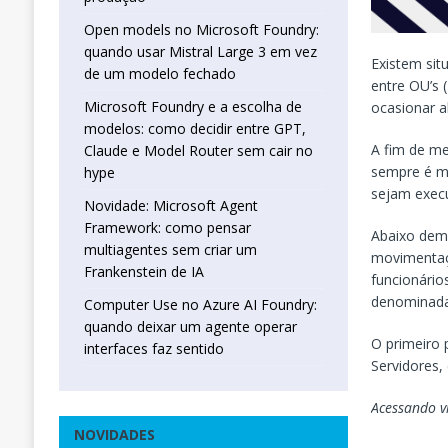
Open models no Microsoft Foundry:
quando usar Mistral Large 3 em vez
Existem sit
de um modelo fechado
entre OU’s (
Microsoft Foundry e a escolha de
ocasionar a
modelos: como decidir entre GPT,
A fim de me
Claude e Model Router sem cair no
sempre é mu
hype
sejam exec
Novidade: Microsoft Agent
Framework: como pensar
Abaixo dem
multiagentes sem criar um
movimentaç
Frankenstein de IA
funcionário
denominada
Computer Use no Azure AI Foundry:
quando deixar um agente operar
O primeiro 
interfaces faz sentido
Servidores,
Acessando v
NOVIDADES