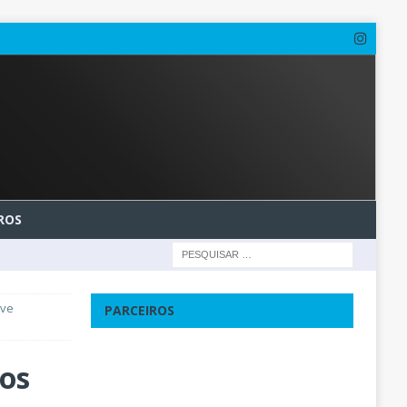
ROS
ive
PARCEIROS
os