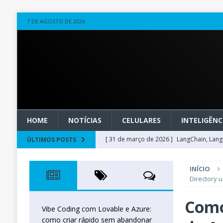
7 DE AGOSTO DE 2026
HOME
NOTÍCIAS
CELULARES
INTELIGÊNCI
[ 31 de março de 2026 ]
LangChain, LangG
ÚLTIMOS POSTS
observável
OUTROS
INÍCIO
[ 20 de março de 2026 ]
Microsoft Found
Directory 
técnica
INTELIGÊNCIA ARTIFICIAL
Como
[ 27 de fevereiro de 2026 ]
Voice Agents
Vibe Coding com Lovable e Azure:
como criar rápido sem abandonar