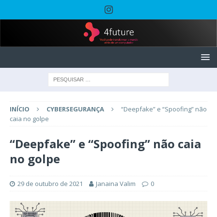
INÍCIO
CYBERSEGURANÇA
“Deepfake” e “Spoofing” não
caia no golpe
“Deepfake” e “Spoofing” não caia
no golpe
29 de outubro de 2021
Janaina Valim
0