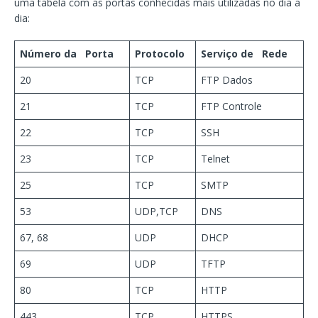
uma tabela com as portas conhecidas mais utilizadas no dia a
dia:
Número da Porta
Protocolo
Serviço de Rede
20
TCP
FTP Dados
21
TCP
FTP Controle
22
TCP
SSH
23
TCP
Telnet
25
TCP
SMTP
53
UDP,TCP
DNS
67, 68
UDP
DHCP
69
UDP
TFTP
80
TCP
HTTP
443
TCP
HTTPS