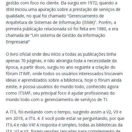
gestão com foco no cliente. Ela surgiu em 1972, quando a
IBM iniciou uma apuração sobre a prestação de serviços de
qualidade, no qual foi chamado “Gerenciamento de
Arquitetura de Sistemas de Informação (ISMA)”. Porém, a
primeira publicação relacionada só foi feita em 1980, e era
chamada de “Um sistema de Gestão da informação
Empresarial”
O livro oficial onde deu início a todas as publicações tinha
apenas 70 páginas, e não abrangia toda a necessidade da
época, a partir disso, surgiu no ano seguinte a criação do
fórum ITIMF, onde todos os usuários interessados trocavam
ideias e aprendizados sobre a biblioteca, hoje o fórum ainda
existe, e possui usuários do mundo todo, conhecido agora
como ITSMF, seu principal foco é ajudar profissionais do
mundo todo com o gerenciamento de serviços de TI.
A ITIL foi evoluindo com o tempo, surgindo assim a V2, V3 e
em 2019, a ITIL 4. E você pode estar se perguntando, por que
ITIL4 e não V4? A resposta é simples, todas as bibliotecas da
ITIL V2 e V3, foram versões lançadas para complemento de