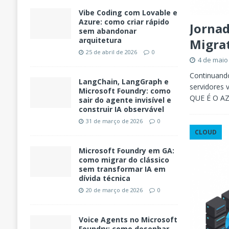
Vibe Coding com Lovable e
Azure: como criar rápido
Jornad
sem abandonar
arquitetura
Migra
25 de abril de 2026
0
4 de maio
Continuando
LangChain, LangGraph e
servidores v
Microsoft Foundry: como
QUE É O A
sair do agente invisível e
construir IA observável
31 de março de 2026
0
CLOUD
Microsoft Foundry em GA:
como migrar do clássico
sem transformar IA em
dívida técnica
20 de março de 2026
0
Voice Agents no Microsoft
Foundry: como desenhar