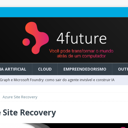
A ARTIFICIAL
CLOUD
EMPREENDEDORISMO
OUT
raph e Microsoft Foundry: como sair do agente invisível e construir IA
Azure Site Recovery
ry em GA: como migrar do clássico sem transformar IA em dívida
 Site Recovery
 no Microsoft Foundry: como desenhar experiências de voz em tempo