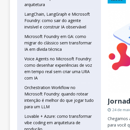
real sem criar uma URA com IA
INTELIG
arquitetura
[ 16 de janeiro de 2026 ]
Orchestration W
LangChain, LangGraph e Microsoft
Foundry: como sair do agente
que jogar tudo para um LLM
INTELIGÊN
invisível e construir IA observável
[ 25 de abril de 2026 ]
Vibe Coding com L
Microsoft Foundry em GA: como
INTELIGÊNCIA ARTIFICIAL
migrar do clássico sem transformar
IA em dívida técnica
Voice Agents no Microsoft Foundry:
como desenhar experiências de voz
em tempo real sem criar uma URA
com IA
Orchestration Workflow no
Microsoft Foundry: quando rotear
Jornad
intenção é melhor do que jogar tudo
para um LLM
24 de mai
Lovable + Azure: como transformar
Chegamos ao
vibe coding em arquitetura de
para você q
produção