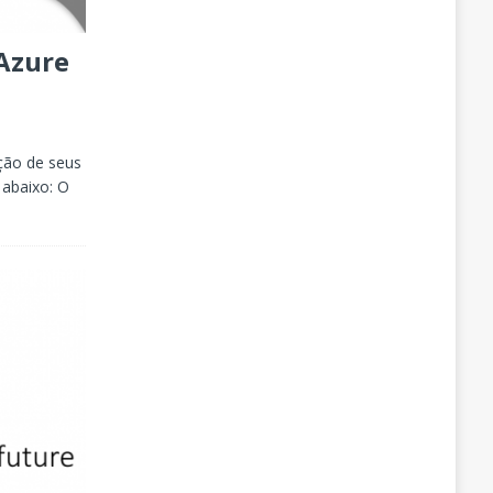
 Azure
ção de seus
k abaixo: O