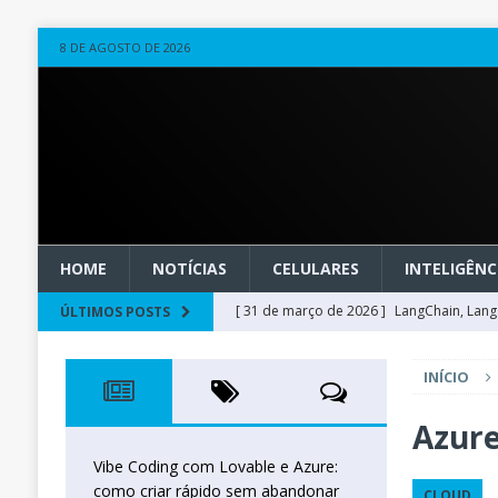
8 DE AGOSTO DE 2026
HOME
NOTÍCIAS
CELULARES
INTELIGÊNCI
[ 31 de março de 2026 ]
LangChain, LangG
ÚLTIMOS POSTS
observável
OUTROS
INÍCIO
[ 20 de março de 2026 ]
Microsoft Found
técnica
INTELIGÊNCIA ARTIFICIAL
Azure
[ 27 de fevereiro de 2026 ]
Voice Agents
Vibe Coding com Lovable e Azure:
como criar rápido sem abandonar
CLOUD