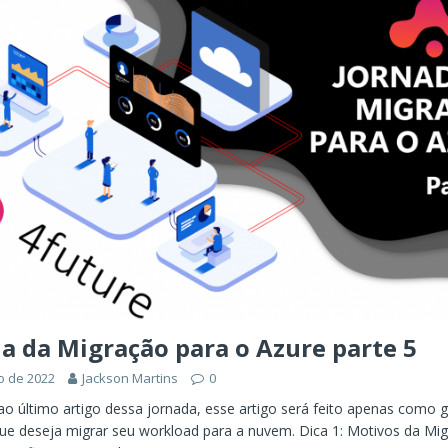
ÊNCIA ARTIFICIAL
orkflow no Microsoft Foundry: quando rotear intenção é melhor do
CIA ARTIFICIAL
ovable e Azure: como criar rápido sem abandonar arquitetura
a da Migração para o Azure parte 5
o de 2022
Jackson Martins
0
 último artigo dessa jornada, esse artigo será feito apenas como g
ue deseja migrar seu workload para a nuvem. Dica 1: Motivos da Mi