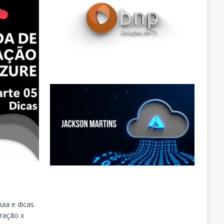
uia e dicas
gração x