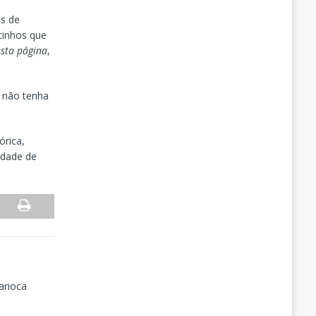
es de
tinhos que
esta página
,
a não tenha
órica,
udade de
arioca