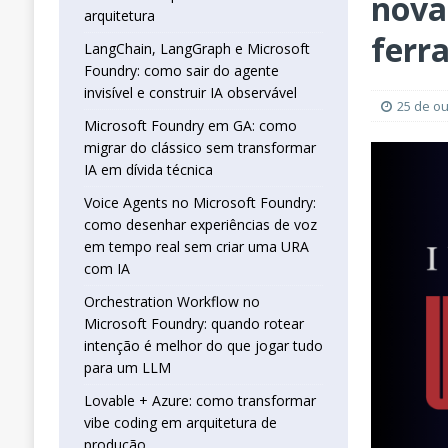
nova
real sem criar uma URA com IA
INTELIG
arquitetura
[ 16 de janeiro de 2026 ]
Orchestration W
ferr
LangChain, LangGraph e Microsoft
Foundry: como sair do agente
que jogar tudo para um LLM
INTELIGÊN
invisível e construir IA observável
[ 25 de abril de 2026 ]
Vibe Coding com L
25 de o
Microsoft Foundry em GA: como
INTELIGÊNCIA ARTIFICIAL
migrar do clássico sem transformar
IA em dívida técnica
Voice Agents no Microsoft Foundry:
como desenhar experiências de voz
em tempo real sem criar uma URA
com IA
Orchestration Workflow no
Microsoft Foundry: quando rotear
intenção é melhor do que jogar tudo
para um LLM
Lovable + Azure: como transformar
vibe coding em arquitetura de
produção