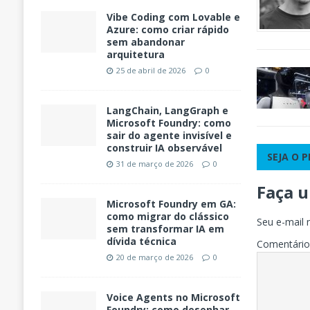
Vibe Coding com Lovable e
Azure: como criar rápido
sem abandonar
arquitetura
25 de abril de 2026
0
LangChain, LangGraph e
Microsoft Foundry: como
sair do agente invisível e
construir IA observável
SEJA O 
31 de março de 2026
0
Faça 
Microsoft Foundry em GA:
como migrar do clássico
Seu e-mail 
sem transformar IA em
dívida técnica
Comentári
20 de março de 2026
0
Voice Agents no Microsoft
Foundry: como desenhar