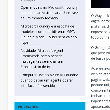
Open models no Microsoft Foundry:
quando usar Mistral Large 3 em vez
O Wayback M
de um modelo fechado
digital nort
Microsoft Foundry e a escolha de
materiais d
modelos: como decidir entre GPT,
impressos.
Claude e Model Router sem cair no
todo conhe
hype
O Google j
Novidade: Microsoft Agent
que possibi
Framework: como pensar
de busca po
multiagentes sem criar um
Frankenstein de IA
Este recurs
web deleta
Computer Use no Azure AI Foundry:
página web.
quando deixar um agente operar
podiam util
interfaces faz sentido
concorrente
tenham rem
importantes
aposentador
NOVIDADES