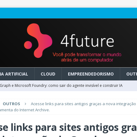
A ARTIFICIAL
CLOUD
EMPREENDEDORISMO
OUT
raph e Microsoft Foundry: como sair do agente invisível e construir IA
OUTROS
Acesse links para sites antigos graças a nova integraçã
ry em GA: como migrar do clássico sem transformar IA em dívida
amenta do Internet Archive.
e links para sites antigos gr
 no Microsoft Foundry: como desenhar experiências de voz em tempo