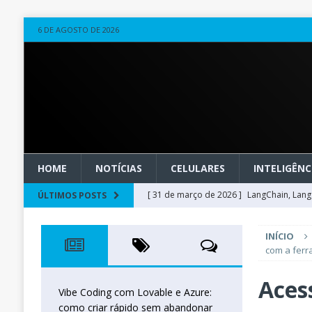
6 DE AGOSTO DE 2026
HOME
NOTÍCIAS
CELULARES
INTELIGÊNCI
[ 31 de março de 2026 ]
LangChain, LangG
ÚLTIMOS POSTS
observável
OUTROS
INÍCIO
[ 20 de março de 2026 ]
Microsoft Found
com a ferr
técnica
INTELIGÊNCIA ARTIFICIAL
Acess
[ 27 de fevereiro de 2026 ]
Voice Agents
Vibe Coding com Lovable e Azure:
como criar rápido sem abandonar