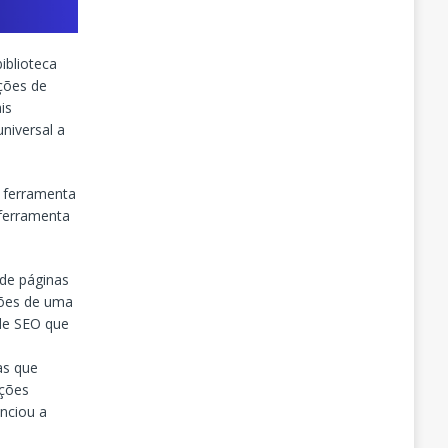
iblioteca
eções de
is
niversal a
 ferramenta
 ferramenta
 de páginas
ões de uma
 de SEO que
as que
ações
nciou a