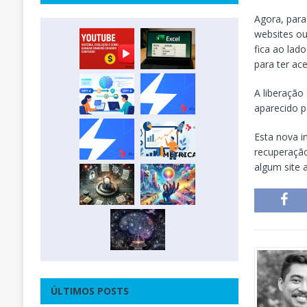
Agora, para
websites ou
fica ao lad
para ter ac
A liberação
aparecido p
Esta nova i
recuperação
algum site a
ÚLTIMOS POSTS