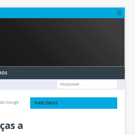
ROS
o do Google
PARCEIROS
aças a