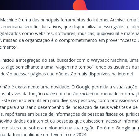
achine é uma das principais ferramentas do Internet Archive, uma b
e americana sem fins lucrativos, que disponibiliza acesso grátis a col
igitalizados como websites, softwares, músicas, audiovisual e materia
 A missão da organização é o comprometimento em prover “Acesso u
cimento”.
á iniciou a integração do seu buscador com o Wayback Machine, uma
lita algo semelhante a uma “viagem no tempo”, onde os usuários da
derão acessar páginas que não estão mais disponíveis na internet.
o não é exatamente uma novidade. O Google permitia a visualização
das através da função
cache
e do botão
cached
no menu de informaç
 Este recurso era útil em para diversas pessoas, como profissionais
izar para analisar o desempenho de indexação de seus websites e de
s, repórteres em busca de informações de pessoas físicas ou jurídic
ovido dados da internet ou pessoas que quisessem acessar inform
 em sites que sofreram bloqueio na sua região. Porém o Google anu
ia da funcionalidade em fevereiro de 2024.