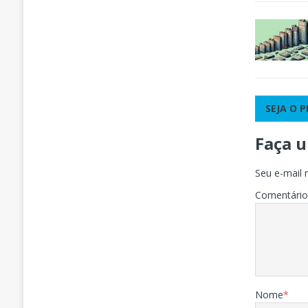
SEJA O 
Faça 
Seu e-mail 
Comentári
Nome
*