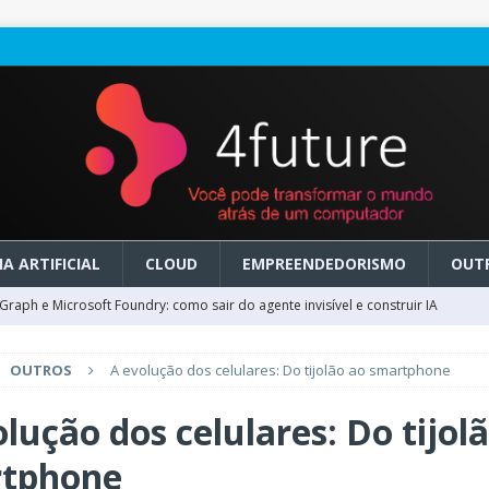
A ARTIFICIAL
CLOUD
EMPREENDEDORISMO
OUT
raph e Microsoft Foundry: como sair do agente invisível e construir IA
OUTROS
A evolução dos celulares: Do tijolão ao smartphone
ry em GA: como migrar do clássico sem transformar IA em dívida
lução dos celulares: Do tijol
 no Microsoft Foundry: como desenhar experiências de voz em tempo
tphone