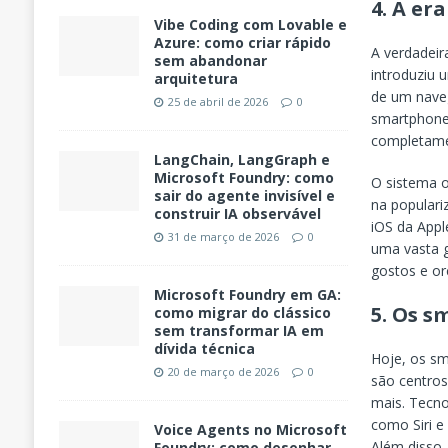
4.
A era
Vibe Coding com Lovable e
Azure: como criar rápido
A verdadei
sem abandonar
introduziu 
arquitetura
de um naveg
25 de abril de 2026
0
smartphones
completame
LangChain, LangGraph e
Microsoft Foundry: como
O sistema 
sair do agente invisível e
na populari
construir IA observável
iOS da Appl
31 de março de 2026
0
uma vasta 
gostos e o
Microsoft Foundry em GA:
5.
Os sm
como migrar do clássico
sem transformar IA em
dívida técnica
Hoje, os s
20 de março de 2026
0
são centros
mais. Tecno
como Siri e
Voice Agents no Microsoft
Além disso,
Foundry: como desenhar