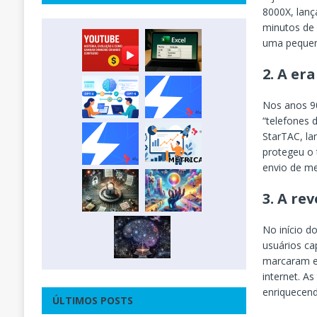
8000X, lan
minutos de 
uma pequen
2.
A era
Nos anos 90
“telefones 
StarTAC, la
protegeu o 
envio de me
3.
A rev
No início d
usuários ca
marcaram es
internet. A
enriquecend
ÚLTIMOS POSTS