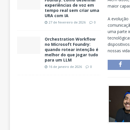
experiências de voz em
maior capac
tempo real sem criar uma
URA com IA
A evolução 
27 de fevereiro de 2026
0
comunicação
uma parte i
tecnológica
Orchestration Workflow
dispositivo
no Microsoft Foundry:
quando rotear intenção é
nossas vida
melhor do que jogar tudo
para um LLM
16 de janeiro de 2026
0