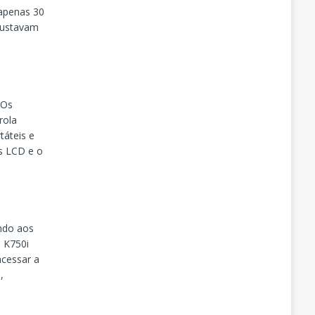
 apenas 30
 custavam
 Os
rola
táteis e
s LCD e o
indo aos
n K750i
acessar a
,