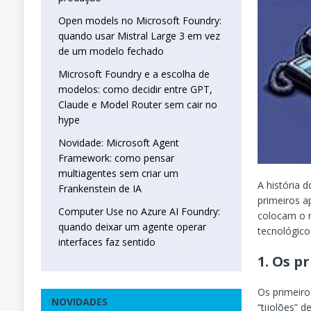
Open models no Microsoft Foundry:
quando usar Mistral Large 3 em vez
de um modelo fechado
Microsoft Foundry e a escolha de
modelos: como decidir entre GPT,
Claude e Model Router sem cair no
hype
Novidade: Microsoft Agent
Framework: como pensar
multiagentes sem criar um
A história 
Frankenstein de IA
primeiros a
Computer Use no Azure AI Foundry:
colocam o m
quando deixar um agente operar
tecnológicos
interfaces faz sentido
1.
Os pr
Os primeiro
NOVIDADES
“tijolões”