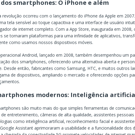
 dos smartphones: O iPhone e além
ra revolução ocorreu com o lançamento do iPhone da Apple em 2007
uma tela sensível ao toque capacitiva e uma interface de usuário intui
ador de internet completo. Com a App Store, inaugurada em 2008, 
 se tornaram plataformas para uma infinidade de aplicativos, tran
nte como usamos nossos dispositivos móveis.
operacional Android, lançado em 2008, também desempenhou um pap
zação dos smartphones, oferecendo uma alternativa aberta e persona
e. Desde então, fabricantes como Samsung, HTC, e muitos outros l
gama de dispositivos, ampliando o mercado e oferecendo opções pa
rçamentos.
artphones modernos: Inteligência artificia
martphones são muito mais do que simples ferramentas de comunicaç
 de entretenimento, câmeras de alta qualidade, assistentes pessoais
logias como inteligência artificial, reconhecimento facial e assistent
 Google Assistant aprimoraram a usabilidade e a funcionalidade dos d
 a chegada da conectividade 5G promete velocidades de internet mai