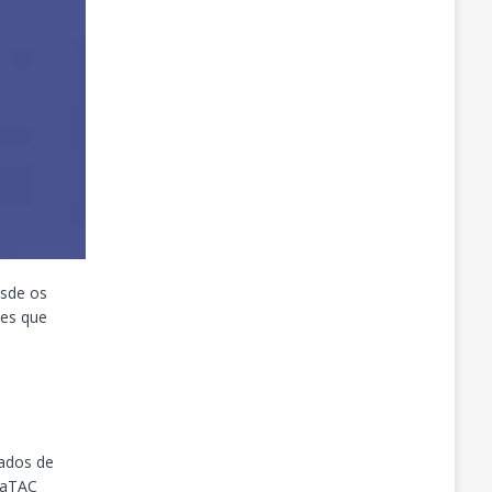
esde os
nes que
s
mados de
naTAC