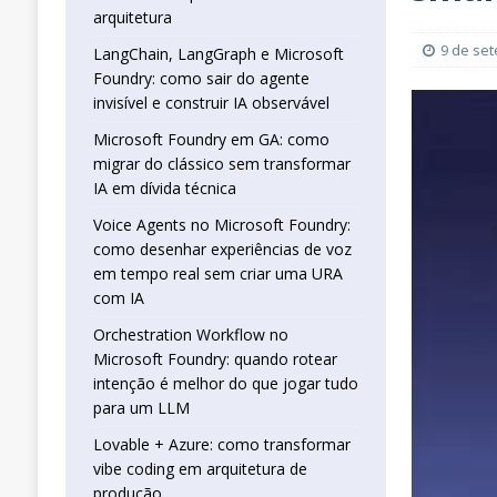
real sem criar uma URA com IA
INTELIG
arquitetura
[ 16 de janeiro de 2026 ]
Orchestration W
9 de se
LangChain, LangGraph e Microsoft
Foundry: como sair do agente
que jogar tudo para um LLM
INTELIGÊN
invisível e construir IA observável
[ 25 de abril de 2026 ]
Vibe Coding com L
Microsoft Foundry em GA: como
INTELIGÊNCIA ARTIFICIAL
migrar do clássico sem transformar
IA em dívida técnica
Voice Agents no Microsoft Foundry:
como desenhar experiências de voz
em tempo real sem criar uma URA
com IA
Orchestration Workflow no
Microsoft Foundry: quando rotear
intenção é melhor do que jogar tudo
para um LLM
Lovable + Azure: como transformar
vibe coding em arquitetura de
produção