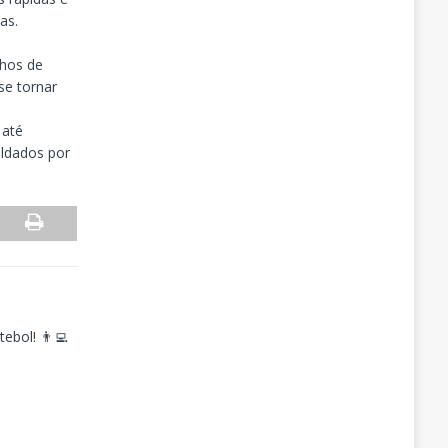
as.
lhos de
se tornar
 até
oldados por
ebol! 👨‍💻