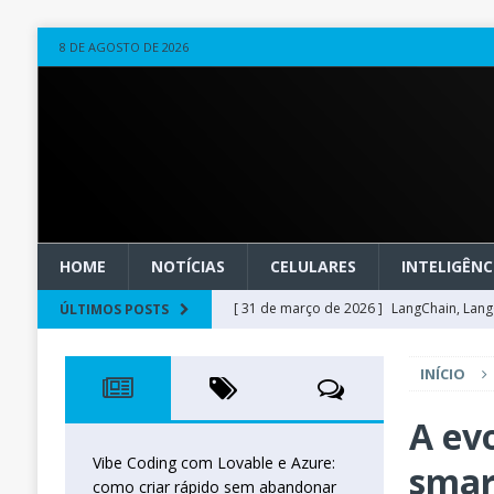
8 DE AGOSTO DE 2026
HOME
NOTÍCIAS
CELULARES
INTELIGÊNCI
[ 31 de março de 2026 ]
LangChain, LangG
ÚLTIMOS POSTS
observável
OUTROS
INÍCIO
[ 20 de março de 2026 ]
Microsoft Found
técnica
INTELIGÊNCIA ARTIFICIAL
A evo
[ 27 de fevereiro de 2026 ]
Voice Agents
Vibe Coding com Lovable e Azure:
smar
como criar rápido sem abandonar