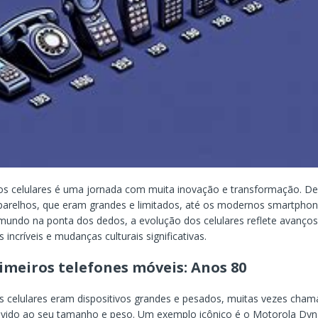
dos celulares é uma jornada com muita inovação e transformação. D
parelhos, que eram grandes e limitados, até os modernos smartpho
undo na ponta dos dedos, a evolução dos celulares reflete avanço
 incríveis e mudanças culturais significativas.
imeiros telefones móveis: Anos 80
s celulares eram dispositivos grandes e pesados, muitas vezes cha
 devido ao seu tamanho e peso. Um exemplo icônico é o Motorola Dy