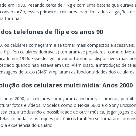
çado em 1983. Pesando cerca de 1 kg e com uma bateria que durava
conversação, esses primeiros celulares eram limitados a ligações e
a fortuna.
 dos telefones de flip e os anos 90
, os celulares começaram a se tornar mais compactos e acessíveis.
de flip” (ou celulares dobráveis) tornaram-se populares, como o Moto
nçado em 1996. Esse design inovador tornou os dispositivos mais por
teclado quando não estava em uso. Além disso, a introdução de tela
nsagens de texto (SMS) ampliaram as funcionalidades dos celulares.
olução dos celulares multimídia: Anos 2000
os anos 2000, os celulares começaram a incorporar câmeras, permit
pturar fotos e vídeos. Modelos como o Nokia 6600 e o Sony Ericsso
sa era, introduzindo a possibilidade de ouvir música, jogar jogos e 
s telas coloridas e os toques polifônicos também se tornaram comuns
o a experiência do usuário.