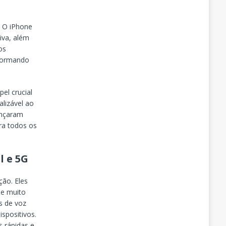
. O iPhone
tiva, além
os
sformando
el crucial
lizável ao
ançaram
ra todos os
l e 5G
ão. Eles
 e muito
es de voz
ispositivos.
s rápidas e