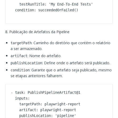
    testRunTitle: 'My End-To-End Tests'

  condition: succeededOrFailed()
8. Publicação de Artefatos da Pipeline
: Caminho do diretório que contém o relatório
targetPath
a ser armazenado.
: Nome do artefato.
artifact
: Define onde o artefato será publicado.
publishLocation
: Garante que o artefato seja publicado, mesmo
condition
se etapas anteriores falharem.
- task: PublishPipelineArtifact@1

  inputs:

    targetPath: playwright-report

    artifact: playwright-report

    publishLocation: 'pipeline'
