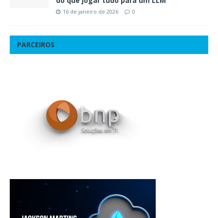
do que jogar tudo para um LLM
16 de janeiro de 2026
0
PARCEIROS