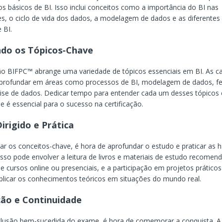
ios básicos de BI. Isso inclui conceitos como a importância do BI nas
s, o ciclo de vida dos dados, a modelagem de dados e as diferentes
 BI.
ndo os Tópicos-Chave
ção BIFPC™ abrange uma variedade de tópicos essenciais em BI. As c
profundar em áreas como processos de BI, modelagem de dados, f
lise de dados. Dedicar tempo para entender cada um desses tópicos
e é essencial para o sucesso na certificação.
irigido e Prática
ar os conceitos-chave, é hora de aprofundar o estudo e praticar as h
 Isso pode envolver a leitura de livros e materiais de estudo recomen
de cursos online ou presenciais, e a participação em projetos prático
licar os conhecimentos teóricos em situações do mundo real.
ção e Continuidade
lusão bem-sucedida do exame, é hora de comemorar a conquista. A 