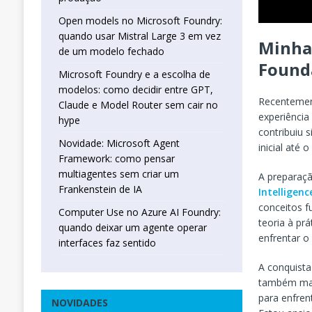
Open models no Microsoft Foundry:
quando usar Mistral Large 3 em vez
Minha 
de um modelo fechado
Found
Microsoft Foundry e a escolha de
modelos: como decidir entre GPT,
Recentemen
Claude e Model Router sem cair no
experiência
hype
contribuiu 
Novidade: Microsoft Agent
inicial até 
Framework: como pensar
multiagentes sem criar um
A preparaçã
Frankenstein de IA
Intelligenc
conceitos f
Computer Use no Azure AI Foundry:
teoria à pr
quando deixar um agente operar
enfrentar o 
interfaces faz sentido
A conquista
também mar
para enfren
NOVIDADES