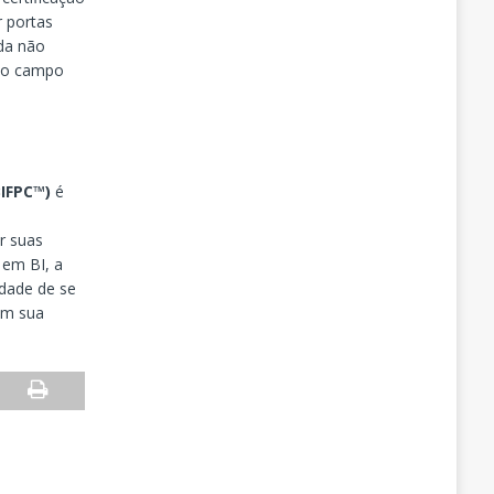
 portas
ada não
e o campo
BIFPC™)
é
r suas
 em BI, a
idade de se
em sua