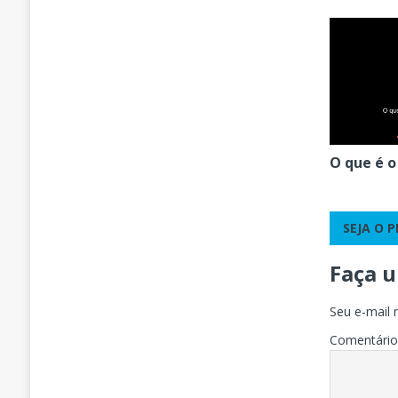
O que é 
SEJA O 
Faça 
Seu e-mail 
Comentári