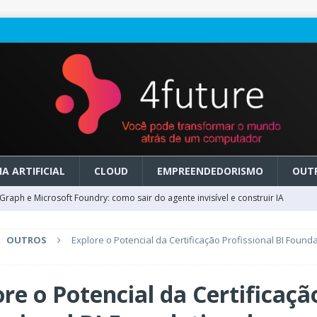
A ARTIFICIAL
CLOUD
EMPREENDEDORISMO
OUT
raph e Microsoft Foundry: como sair do agente invisível e construir IA
OUTROS
Explore o Potencial da Certificação Profissional BI Found
ry em GA: como migrar do clássico sem transformar IA em dívida
re o Potencial da Certificaçã
 no Microsoft Foundry: como desenhar experiências de voz em tempo