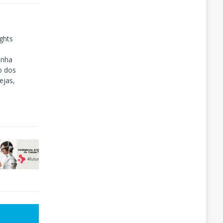
ghts
inha
o dos
ejas,