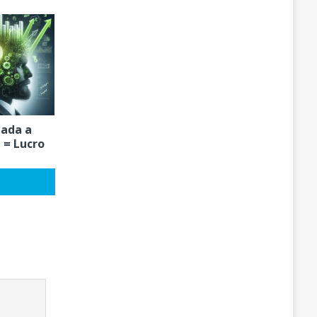
iada a
 = Lucro