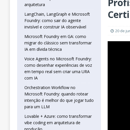
Prof
real sem criar uma URA com IA
INTELIG
arquitetura
[ 16 de janeiro de 2026 ]
Orchestration W
Cert
LangChain, LangGraph e Microsoft
Foundry: como sair do agente
que jogar tudo para um LLM
INTELIGÊN
invisível e construir IA observável
[ 25 de abril de 2026 ]
Vibe Coding com L
20 de j
Microsoft Foundry em GA: como
INTELIGÊNCIA ARTIFICIAL
migrar do clássico sem transformar
IA em dívida técnica
Voice Agents no Microsoft Foundry:
como desenhar experiências de voz
em tempo real sem criar uma URA
com IA
Orchestration Workflow no
Microsoft Foundry: quando rotear
intenção é melhor do que jogar tudo
para um LLM
Lovable + Azure: como transformar
vibe coding em arquitetura de
produção