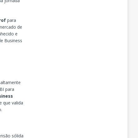
ha jornada
rof
para
 mercado de
nhecido e
de Business
 altamente
BI para
siness
 que valida
o.
ensão sólida