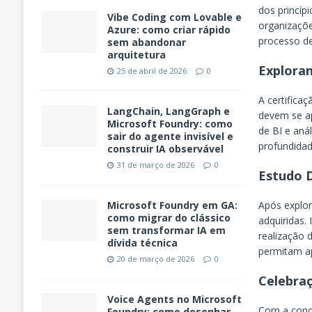
dos princíp
Vibe Coding com Lovable e
organizaçõe
Azure: como criar rápido
processo de
sem abandonar
arquitetura
Explora
25 de abril de 2026
0
A certifica
LangChain, LangGraph e
devem se a
Microsoft Foundry: como
de BI e aná
sair do agente invisível e
profundidad
construir IA observável
31 de março de 2026
0
Estudo D
Após explor
Microsoft Foundry em GA:
como migrar do clássico
adquiridas.
sem transformar IA em
realização 
dívida técnica
permitam ap
20 de março de 2026
0
Celebra
Voice Agents no Microsoft
Com a conc
Foundry: como desenhar