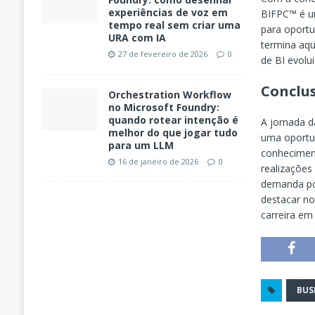
experiências de voz em
BIFPC™ é u
tempo real sem criar uma
para oportu
URA com IA
termina aqu
27 de fevereiro de 2026
0
de BI evolui
Conclu
Orchestration Workflow
no Microsoft Foundry:
quando rotear intenção é
A jornada 
melhor do que jogar tudo
uma oportu
para um LLM
conhecimen
16 de janeiro de 2026
0
realizações
demanda por
destacar no
carreira em 
BUS