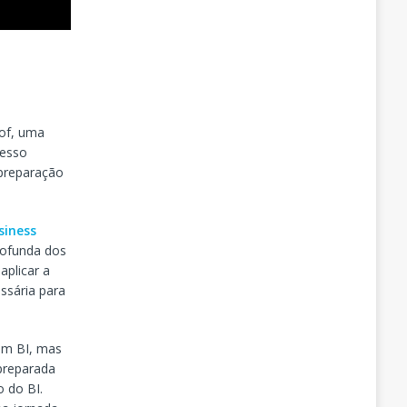
I
rof, uma
cesso
 preparação
siness
rofunda dos
aplicar a
ssária para
 em BI, mas
preparada
o do BI.