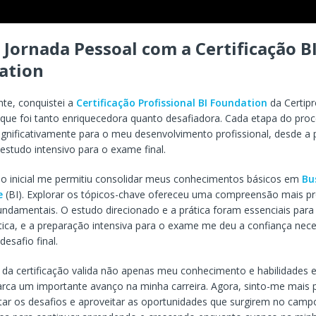
Jornada Pessoal com a Certificação B
ation
te, conquistei a
Certificação Profissional BI Foundation
da Certip
 que foi tanto enriquecedora quanto desafiadora. Cada etapa do pro
significativamente para o meu desenvolvimento profissional, desde a
o estudo intensivo para o exame final.
o inicial me permitiu consolidar meus conhecimentos básicos em
Bu
e
(BI). Explorar os tópicos-chave ofereceu uma compreensão mais p
undamentais. O estudo direcionado e a prática foram essenciais para 
ática, e a preparação intensiva para o exame me deu a confiança nece
desafio final.
 da certificação valida não apenas meu conhecimento e habilidades
ca um importante avanço na minha carreira. Agora, sinto-me mais 
tar os desafios e aproveitar as oportunidades que surgirem no camp