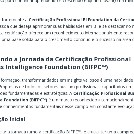
osa para continuar aprendendo e crescendo enquanto avanço na min
.
 fortemente a
Certificação Profissional BI Foundation da Certip
ssoa que deseja aprimorar suas habilidades em BI e se destacar no
sta certificação oferece um reconhecimento internacionalmente reco
 uma base sólida para o crescimento contínuo e o sucesso na área 
ndo a Jornada da Certificação Profissional
s Intelligence Foundation (BIFPC™)
nformação, transformar dados em insights valiosos é uma habilidade
Empresas de todos os setores buscam profissionais capacitados em 
sões fundamentadas e estratégicas. A
Certificação Profissional Bu
ce Foundation (BIFPC™)
é um marco reconhecido internacionalmente
s e conhecimentos fundamentais nesse campo em constante evoluçã
ão Inicial
iciar a jornada rumo à certificação BIFPC™, é crucial ter uma compre