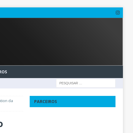
ROS
ation da
PARCEIROS
o