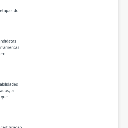
 etapas do
andidatas
erramentas
 em
abilidades
dados, a
s que
certificação