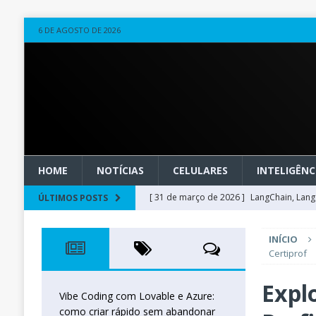
6 DE AGOSTO DE 2026
HOME
NOTÍCIAS
CELULARES
INTELIGÊNCI
[ 31 de março de 2026 ]
LangChain, LangG
ÚLTIMOS POSTS
observável
OUTROS
INÍCIO
[ 20 de março de 2026 ]
Microsoft Found
Certiprof
técnica
INTELIGÊNCIA ARTIFICIAL
Explo
[ 27 de fevereiro de 2026 ]
Voice Agents
Vibe Coding com Lovable e Azure:
como criar rápido sem abandonar