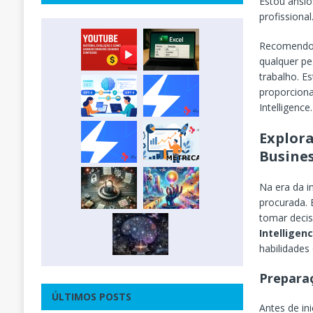
Estou ansi
profissional
Recomendo
qualquer pe
trabalho. E
proporciona
Intelligence.
Explora
Busines
Na era da i
procurada. 
tomar deci
Intelligen
habilidade
Preparaç
ÚLTIMOS POSTS
Antes de in