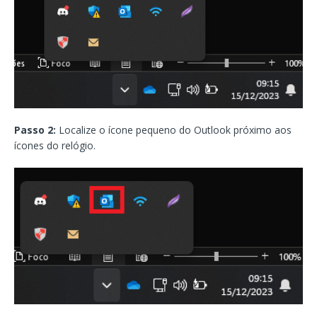
Passo 2:
Localize o ícone pequeno do Outlook próximo aos
ícones do relógio.