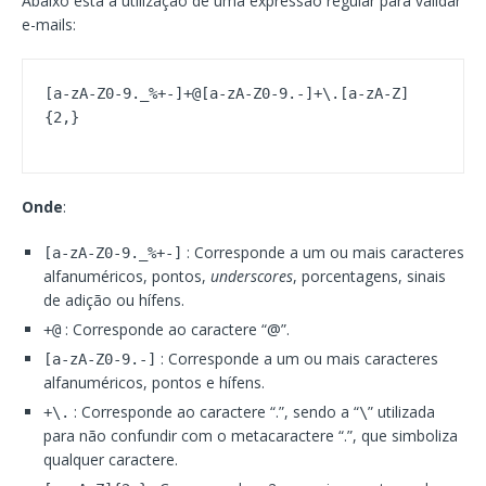
Abaixo está a utilização de uma expressão regular para validar
e-mails:
[a-zA-Z0-9._%+-]+@[a-zA-Z0-9.-]+\.[a-zA-Z]
{2,}
Onde
:
: Corresponde a um ou mais caracteres
[a-zA-Z0-9._%+-]
alfanuméricos, pontos,
underscores
, porcentagens, sinais
de adição ou hífens.
: Corresponde ao caractere “@”.
+@
: Corresponde a um ou mais caracteres
[a-zA-Z0-9.-]
alfanuméricos, pontos e hífens.
: Corresponde ao caractere “.”, sendo a “
” utilizada
+\.
\
para não confundir com o metacaractere “.”, que simboliza
qualquer caractere.