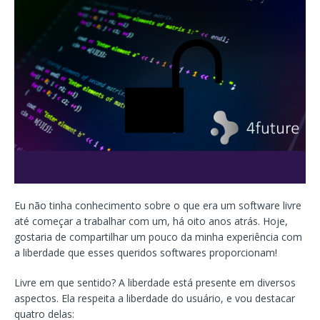
Eu não tinha conhecimento sobre o que era um software livre
até começar a trabalhar com um, há oito anos atrás. Hoje,
gostaria de compartilhar um pouco da minha experiência com
a liberdade que esses queridos softwares proporcionam!
Livre em que sentido? A liberdade está presente em diversos
aspectos. Ela respeita a liberdade do usuário, e vou destacar
quatro delas: