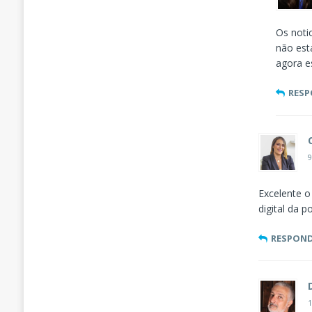
Os noti
não est
agora e
RES
9
Excelente o
digital da p
RESPON
1