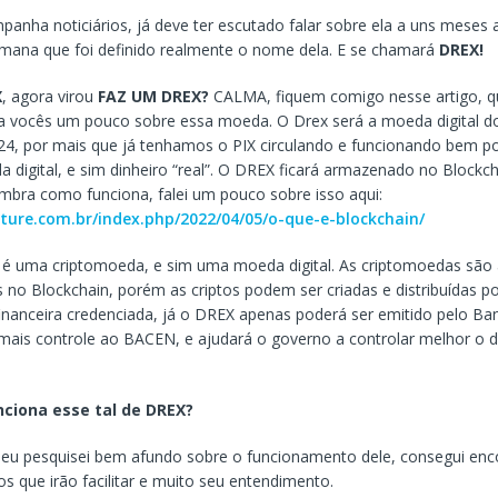
nha noticiários, já deve ter escutado falar sobre ela a uns meses 
mana que foi definido realmente o nome dela. E se chamará
DREX!
X
, agora virou
FAZ UM DREX?
CALMA, fiquem comigo nesse artigo, q
ra vocês um pouco sobre essa moeda. O Drex será a moeda digital do
024, por mais que já tenhamos o PIX circulando e funcionando bem por
 digital, e sim dinheiro “real”. O DREX ficará armazenado no Blockch
mbra como funciona, falei um pouco sobre isso aqui:
uture.com.br/index.php/2022/04/05/o-que-e-blockchain/
é uma criptomoeda, e sim uma moeda digital. As criptomoedas são 
no Blockchain, porém as criptos podem ser criadas e distribuídas po
 financeira credenciada, já o DREX apenas poderá ser emitido pelo Ba
mais controle ao BACEN, e ajudará o governo a controlar melhor o 
ciona esse tal de DREX?
eu pesquisei bem afundo sobre o funcionamento dele, consegui enc
os que irão facilitar e muito seu entendimento.