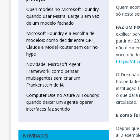
Quem acompa
Open models no Microsoft Foundry:
só nesta se
quando usar Mistral Large 3 em vez
de um modelo fechado
FAZ UM PI
Microsoft Foundry e a escolha de
explicar pa
modelos: como decidir entre GPT,
partir de 2
Claude e Model Router sem cair no
não é moeda
hype
você não le
https://4f
Novidade: Microsoft Agent
Framework: como pensar
O Drex não 
multiagentes sem criar um
hospedados 
Frankenstein de IA
instituição
o que dará 
Computer Use no Azure AI Foundry:
circulação.
quando deixar um agente operar
interfaces faz sentido
E como fun
Depois que 
ai 2 exempl
NOVIDADES