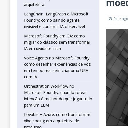
moed
real sem criar uma URA com IA
INTELIG
arquitetura
[ 16 de janeiro de 2026 ]
Orchestration W
LangChain, LangGraph e Microsoft
9 de ag
Foundry: como sair do agente
que jogar tudo para um LLM
INTELIGÊN
invisível e construir IA observável
[ 25 de abril de 2026 ]
Vibe Coding com L
Microsoft Foundry em GA: como
INTELIGÊNCIA ARTIFICIAL
migrar do clássico sem transformar
IA em dívida técnica
Voice Agents no Microsoft Foundry:
como desenhar experiências de voz
em tempo real sem criar uma URA
com IA
Orchestration Workflow no
Microsoft Foundry: quando rotear
intenção é melhor do que jogar tudo
para um LLM
Lovable + Azure: como transformar
vibe coding em arquitetura de
produção