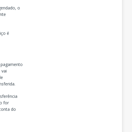
agendado, o
nte
iço é
o pagamento
 vai
de
sferida.
sferência
o for
conta do