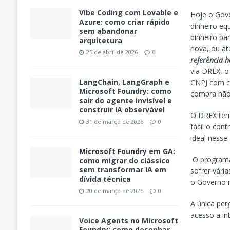
Vibe Coding com Lovable e
Hoje o Gove
Azure: como criar rápido
dinheiro eq
sem abandonar
dinheiro pa
arquitetura
nova, ou a
25 de abril de 2026
0
referência h
via DREX, o
LangChain, LangGraph e
CNPJ com ca
Microsoft Foundry: como
compra não
sair do agente invisível e
construir IA observável
O DREX tem 
31 de março de 2026
0
fácil o con
ideal nesse
Microsoft Foundry em GA:
O programa
como migrar do clássico
sem transformar IA em
sofrer vári
dívida técnica
o Governo n
20 de março de 2026
0
A única per
acesso a in
Voice Agents no Microsoft
Foundry: como desenhar