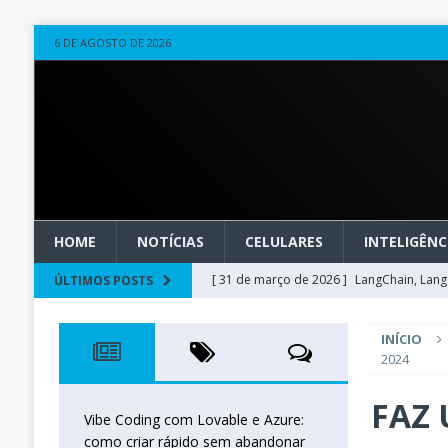
6 DE AGOSTO DE 2026
HOME
NOTÍCIAS
CELULARES
INTELIGÊNCI
[ 31 de março de 2026 ]
LangChain, LangG
ÚLTIMOS POSTS
observável
OUTROS
INÍCIO
[ 20 de março de 2026 ]
Microsoft Found
2024
técnica
INTELIGÊNCIA ARTIFICIAL
FAZ 
[ 27 de fevereiro de 2026 ]
Voice Agents
Vibe Coding com Lovable e Azure:
como criar rápido sem abandonar