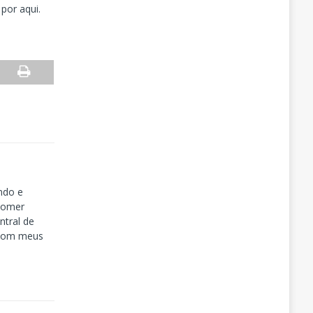
por aqui.
ndo e
tomer
tral de
 com meus