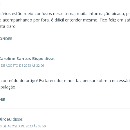
ciários estão meio confusos neste tema, muita informação picada, 
a acompanhando por fora, é dificil entender mesmo. Fico feliz em sa
stá claro
PONDER
Caroline Santos Bispo
disse:
 DE AGOSTO DE 2023 ÀS 22:06
 conteúdo do artigo! Esclarecedor e nos faz pensar sobre a necessári
opulação.
DER
Dirceu
disse:
0 DE AGOSTO DE 2023 ÀS 08:50