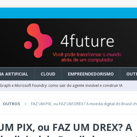
A ARTIFICIAL
CLOUD
EMPREENDEDORISMO
OUT
raph e Microsoft Foundry: como sair do agente invisível e construir IA
OUTROS
FAZ UM PIX, ou FAZ UM DREX? A moeda digital do Brasil 
ry em GA: como migrar do clássico sem transformar IA em dívida
UM PIX, ou FAZ UM DREX? A
 no Microsoft Foundry: como desenhar experiências de voz em tempo