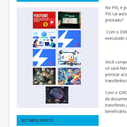
No PIX, é p
PIX cai aut
prestado?
Com o DREX,
executado d
Você compr
só será fei
precisar a
transferênc
Com o DREX
da document
transferido
beneficiári
ÚLTIMOS POSTS