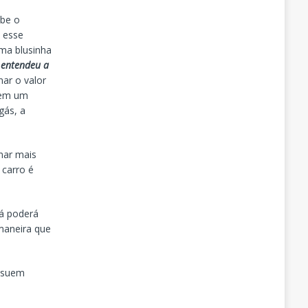
ebe o
a esse
ma blusinha
 entendeu a
nar o valor
 em um
gás, a
nar mais
 carro é
á poderá
 maneira que
ossuem