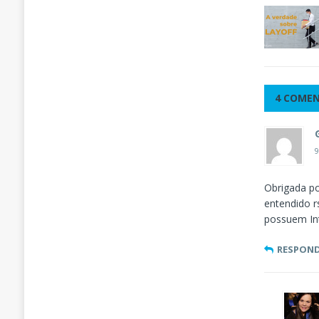
4 COME
9
Obrigada por
entendido 
possuem Int
RESPON