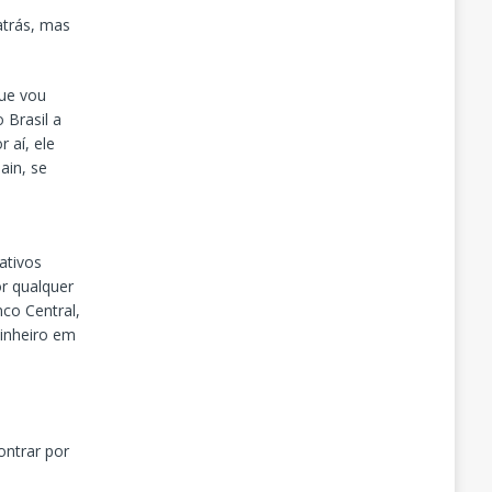
atrás, mas
ue vou
 Brasil a
 aí, ele
ain, se
ativos
r qualquer
nco Central,
dinheiro em
ontrar por