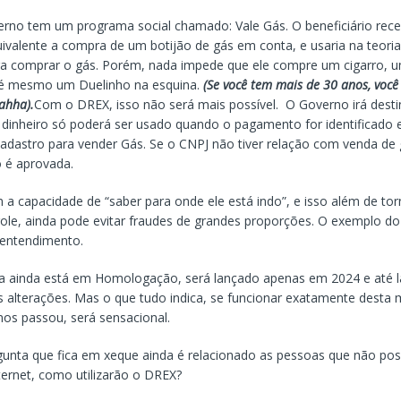
rno tem um programa social chamado: Vale Gás. O beneficiário rec
uivalente a compra de um botijão de gás em conta, e usaria na teori
ra comprar o gás. Porém, nada impede que ele compre um cigarro, u
té mesmo um Duelinho na esquina.
(Se você tem mais de 30 anos, você
ahha).
Com o DREX, isso não será mais possível. O Governo irá desti
 dinheiro só poderá ser usado quando o pagamento for identificado
dastro para vender Gás. Se o CNPJ não tiver relação com venda de 
 é aprovada.
a capacidade de “saber para onde ele está indo”, e isso além de tor
trole, ainda pode evitar fraudes de grandes proporções. O exemplo do
 entendimento.
 ainda está em Homologação, será lançado apenas em 2024 e até l
as alterações. Mas o que tudo indica, se funcionar exatamente desta
os passou, será sensacional.
gunta que fica em xeque ainda é relacionado as pessoas que não p
ternet, como utilizarão o DREX?