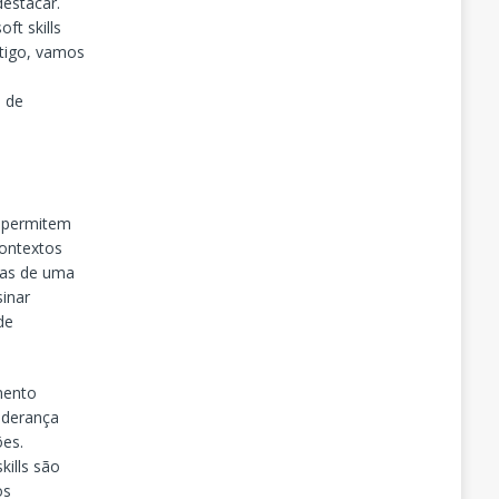
destacar.
ft skills
rtigo, vamos
o de
s permitem
contextos
icas de uma
sinar
de
imento
iderança
ões.
kills são
os