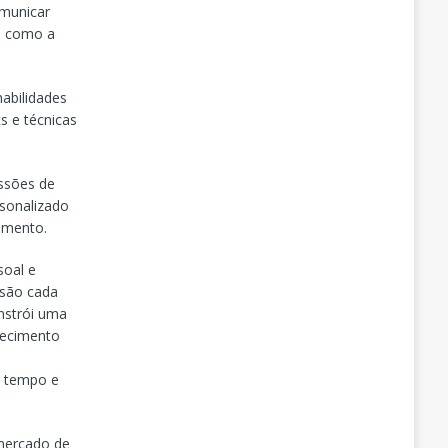
omunicar
em como a
habilidades
s e técnicas
essões de
rsonalizado
amento.
soal e
 são cada
onstrói uma
elecimento
r tempo e
 mercado de