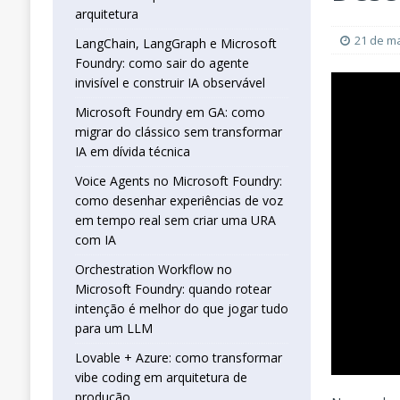
real sem criar uma URA com IA
INTELIG
arquitetura
[ 16 de janeiro de 2026 ]
Orchestration W
21 de m
LangChain, LangGraph e Microsoft
Foundry: como sair do agente
que jogar tudo para um LLM
INTELIGÊN
invisível e construir IA observável
[ 25 de abril de 2026 ]
Vibe Coding com L
Microsoft Foundry em GA: como
INTELIGÊNCIA ARTIFICIAL
migrar do clássico sem transformar
IA em dívida técnica
Voice Agents no Microsoft Foundry:
como desenhar experiências de voz
em tempo real sem criar uma URA
com IA
Orchestration Workflow no
Microsoft Foundry: quando rotear
intenção é melhor do que jogar tudo
para um LLM
Lovable + Azure: como transformar
vibe coding em arquitetura de
produção