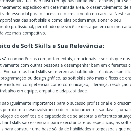
ofissional atual, não basta ter apenas habilidades técnicas para se 
hecimento específico em determinada área, o desenvolvimento de so
rado essencial para o sucesso e o crescimento na carreira. Neste a
importância das soft skills e como elas podem impulsionar o seu
mento profissional, permitindo que você se destaque em um mercad
da vez mais competitivo.
ito de Soft Skills e Sua Relevância:
lls são competências comportamentais, emocionais e sociais que no
efetivamente com outras pessoas e desempenhar bem em diferentes 
is. Enquanto as hard skills se referem às habilidades técnicas específ
programação ou design gráfico, as soft skills são mais difíceis de en
e e incluem competências como comunicação, liderança, resolução 
trabalho em equipe, empatia e adaptabilidade.
lls são igualmente importantes para o sucesso profissional e o cresc
as permitem o desenvolvimento de relacionamentos saudáveis, uma l
esolução de conflitos e a capacidade de se adaptar a diferentes situaç
hard skills são essenciais para executar tarefas específicas, as soft s
s para construir uma base sólida de habilidades interpessoais que n