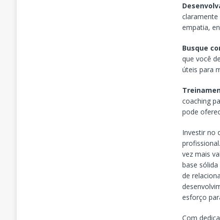
Desenvolv
claramente 
empatia, en
Busque co
que você de
úteis para 
Treinamen
coaching pa
pode oferec
Investir no
profissiona
vez mais va
base sólida
de relacion
desenvolvim
esforço par
Com dedicaç