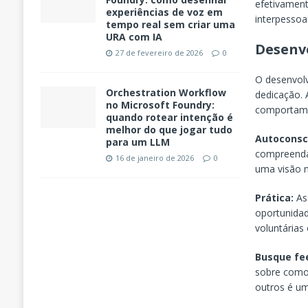
efetivament
experiências de voz em
interpessoai
tempo real sem criar uma
URA com IA
Desenvo
27 de fevereiro de 2026
0
O desenvol
Orchestration Workflow
dedicação. 
no Microsoft Foundry:
comportame
quando rotear intenção é
melhor do que jogar tudo
Autoconsc
para um LLM
compreenda 
16 de janeiro de 2026
0
uma visão 
Prática:
Ass
oportunidad
voluntárias 
Busque fe
sobre como 
outros é um