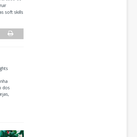
ruir
s soft skills
ghts
inha
o dos
ejas,