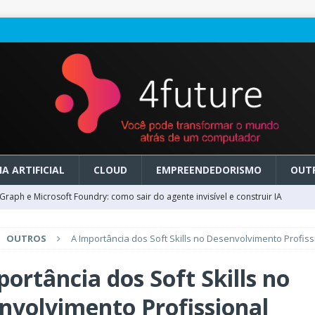
A ARTIFICIAL
CLOUD
EMPREENDEDORISMO
OUT
raph e Microsoft Foundry: como sair do agente invisível e construir IA
OUTROS
A Importância dos Soft Skills no Desenvolvimento Profiss
ry em GA: como migrar do clássico sem transformar IA em dívida
ortância dos Soft Skills no
 no Microsoft Foundry: como desenhar experiências de voz em tempo
nvolvimento Profissional