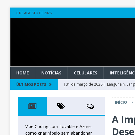
6 DE AGOSTO DE 2026
HOME
NOTÍCIAS
CELULARES
INTELIGÊNCI
[ 31 de março de 2026 ]
LangChain, LangG
ÚLTIMOS POSTS
observável
OUTROS
INÍCIO
[ 20 de março de 2026 ]
Microsoft Found
técnica
INTELIGÊNCIA ARTIFICIAL
A Imp
[ 27 de fevereiro de 2026 ]
Voice Agents
Vibe Coding com Lovable e Azure:
Dese
como criar rápido sem abandonar