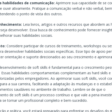
a habilidades de comunicação:
Aprimore sua capacidade de se c
e ouvir ativamente. Pratique a comunicação verbal e não verbal, b
tendendo o ponto de vista dos outros.
nhecimento:
Leia livros, artigos e outros recursos que abordem as 
seja desenvolver. Essa busca de conhecimento pode fornecer insight
melhorar suas habilidades sociais.
to:
Considere participar de cursos de treinamento, workshops ou s
ra desenvolver habilidades sociais específicas. Esse tipo de apoio pe
er orientação e suporte direcionados ao seu crescimento e aprimor
 desenvolvimento de soft skills é fundamental para o crescimento pes
l. Essas habilidades comportamentais complementam as hard skills e
lorizadas pelos empregadores. Ao aprimorar suas soft skills, você c
 para a sua carreira, facilitando a adaptação às mudanças e o estab
amentos saudáveis no ambiente de trabalho. Lembre-se de que o
ento de soft skills é um processo contínuo e que vale a pena investi
a se tornar um profissional completo e bem-sucedido.
ão e prática, você estará preparado para enfrentar os desafios do