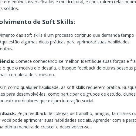
e em equipes diversificadas e multicultural, e construírem relaciona
s sólidos.
lvimento de Soft Skills:
vimento das soft skills é um processo contínuo que demanda tempo 
Aqui estão algumas dicas práticas para aprimorar suas habilidades
ntais:
iência:
Comece conhecendo-se melhor. Identifique suas forças e fr
o que o motiva e o desafia, e busque feedback de outras pessoas 
mais completa de si mesmo.
im como qualquer habilidade, as soft skills requerem prática. Busqu
es para desenvolvê-las, como participar de grupos de estudo, clubes,
ou extracurriculares que exijam interação social.
edback:
Peça feedback de colegas de trabalho, amigos, familiares 
você pode aprimorar suas habilidades sociais. Aprender com a pers
a ótima maneira de crescer e desenvolver-se.