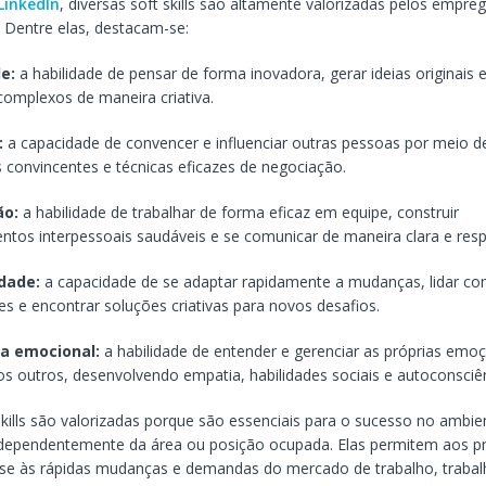
LinkedIn
, diversas soft skills são altamente valorizadas pelos empre
 Dentre elas, destacam-se:
de:
a habilidade de pensar de forma inovadora, gerar ideias originais 
omplexos de maneira criativa.
:
a capacidade de convencer e influenciar outras pessoas por meio d
convincentes e técnicas eficazes de negociação.
ão:
a habilidade de trabalhar de forma eficaz em equipe, construir
ntos interpessoais saudáveis e se comunicar de maneira clara e resp
dade:
a capacidade de se adaptar rapidamente a mudanças, lidar c
s e encontrar soluções criativas para novos desafios.
ia emocional:
a habilidade de entender e gerenciar as próprias emo
 outros, desenvolvendo empatia, habilidades sociais e autoconsciên
skills são valorizadas porque são essenciais para o sucesso no ambie
ndependentemente da área ou posição ocupada. Elas permitem aos pr
se às rápidas mudanças e demandas do mercado de trabalho, traba