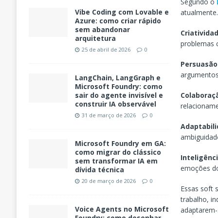
Segundo o
Vibe Coding com Lovable e
atualmente.
Azure: como criar rápido
sem abandonar
Criativida
arquitetura
problemas c
25 de abril de 2026
0
Persuasão
argumentos 
LangChain, LangGraph e
Microsoft Foundry: como
Colaboraç
sair do agente invisível e
construir IA observável
relacioname
31 de março de 2026
0
Adaptabili
ambiguidade
Microsoft Foundry em GA:
como migrar do clássico
Inteligênc
sem transformar IA em
emoções dos
dívida técnica
20 de março de 2026
0
Essas soft 
trabalho, i
Voice Agents no Microsoft
adaptarem-
Foundry: como desenhar