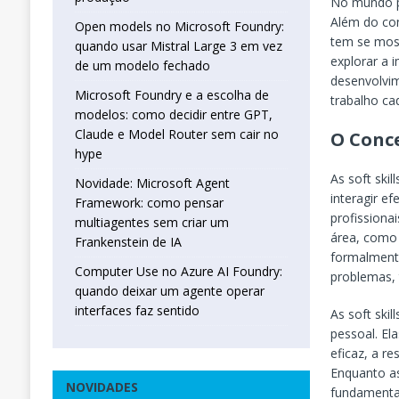
No mundo pr
Além do con
Open models no Microsoft Foundry:
tem se most
quando usar Mistral Large 3 em vez
explorar a 
de um modelo fechado
desenvolvi
Microsoft Foundry e a escolha de
trabalho ca
modelos: como decidir entre GPT,
Claude e Model Router sem cair no
O Conce
hype
As soft ski
Novidade: Microsoft Agent
interagir 
Framework: como pensar
profissiona
multiagentes sem criar um
área, como 
Frankenstein de IA
formalment
Computer Use no Azure AI Foundry:
problemas, 
quando deixar um agente operar
interfaces faz sentido
As soft ski
pessoal. El
eficaz, a r
Enquanto as 
NOVIDADES
fundamentai