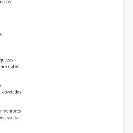
mentos
e
aquezas,
para obter
e
 atividades
ou mentores
pectiva dos