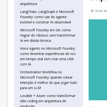
real sem criar uma URA com IA
INTELIG
arquitetura
[ 16 de janeiro de 2026 ]
Orchestration W
18 de ab
LangChain, LangGraph e Microsoft
Foundry: como sair do agente
que jogar tudo para um LLM
INTELIGÊN
invisível e construir IA observável
[ 25 de abril de 2026 ]
Vibe Coding com L
Microsoft Foundry em GA: como
INTELIGÊNCIA ARTIFICIAL
migrar do clássico sem transformar
IA em dívida técnica
Voice Agents no Microsoft Foundry:
como desenhar experiências de voz
em tempo real sem criar uma URA
com IA
Orchestration Workflow no
Microsoft Foundry: quando rotear
intenção é melhor do que jogar tudo
para um LLM
Lovable + Azure: como transformar
vibe coding em arquitetura de
produção