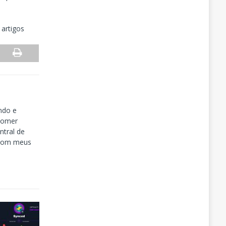
 artigos
ndo e
tomer
tral de
 com meus