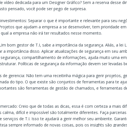
e vídeo dedicada para um Designer Gráfico? Sem a reserva desse din
sto pensado, você pode ser pego de surpresa.
s investimentos: Separar o que é importante e relevante para seu negó
Projetos que ajudam a empresa a se desenvolver, tem prioridade em
 qual a empresa não irá ter resultados nesse momento.
Um bom gestor de T.I, sabe a importância da segurança. Aliás, a lei 
r a importância disso. Aplicar atualizações de segurança em seu ambi
 segurança, compartilhamento de informações, ajuda muito uma em
estruturar. Políticas de segurança da informação devem ser levadas b
 de gerencia: Não tem uma receitinha mágica para gerir projetos, ge
nada do tipo. O que existe são conjuntos de ferramentas para te ajud
portantes são ferramentas de gestão de chamados, e ferramentas d
mercado: Creio que de todas as dicas, essa é com certeza a mais difí
s calma, difícil e impossível são totalmente diferentes. Faça parceria
 serviços de T.I. Isso te ajudará a gerir melhor seu ambiente. Gara
teja sempre informado de novas coisas, pois os insights são grand