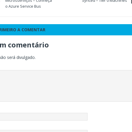
Microsserviços – Conheça
Synced – Tier 0 Machines
o Azure Service Bus
PRIMEIRO A COMENTAR
um comentário
não será divulgado.
o