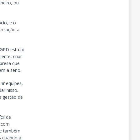
heiro, ou
cio, e o
 relação a
LGPD está aí
ente, criar
presa que
em a sério.
rir equipes,
ar nisso.
e gestão de
cil de
s com
nte também
es quando a