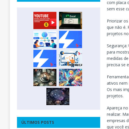
com placa d
sem esse cu
Priorizar o
que não é. 
projetos no
Segurança: 
para mostra
medidas de
precisa se 
Ferramentas
ativos nem 
Os mais im
projetos.
Apareça no 
realizar. Ma
empresas de
ÚLTIMOS POSTS
que você es