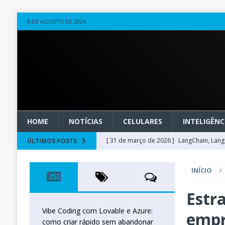
8 DE AGOSTO DE 2026
HOME
NOTÍCIAS
CELULARES
INTELIGÊNCI
[ 31 de março de 2026 ]
LangChain, LangG
ÚLTIMOS POSTS
observável
OUTROS
INÍCIO
[ 20 de março de 2026 ]
Microsoft Found
técnica
INTELIGÊNCIA ARTIFICIAL
Estr
[ 27 de fevereiro de 2026 ]
Voice Agents
Vibe Coding com Lovable e Azure:
empr
como criar rápido sem abandonar