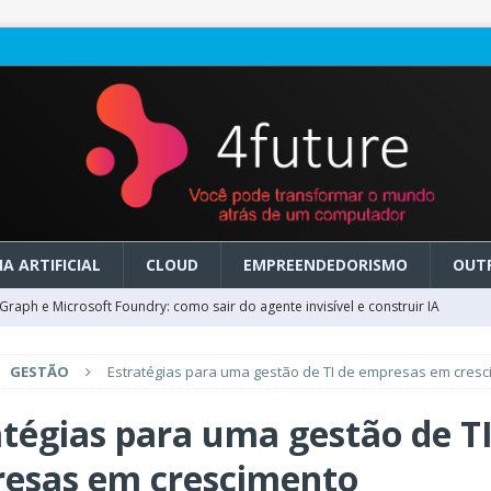
A ARTIFICIAL
CLOUD
EMPREENDEDORISMO
OUT
raph e Microsoft Foundry: como sair do agente invisível e construir IA
GESTÃO
Estratégias para uma gestão de TI de empresas em cres
ry em GA: como migrar do clássico sem transformar IA em dívida
atégias para uma gestão de TI
 no Microsoft Foundry: como desenhar experiências de voz em tempo
esas em crescimento