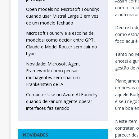
Assim como 
com o cres
Open models no Microsoft Foundry:
ainda maior
quando usar Mistral Large 3 em vez
de um modelo fechado
Dentre todo
Microsoft Foundry e a escolha de
como estrut
modelos: como decidir entre GPT,
foco aqui é
Claude e Model Router sem cair no
hype
Tanto no MB
anotei algu
Novidade: Microsoft Agent
gestão de r
Framework: como pensar
multiagentes sem criar um
Planejament
Frankenstein de IA
empresas q
aquele Budg
Computer Use no Azure AI Foundry:
e seu negó
quando deixar um agente operar
uma boa em
interfaces faz sentido
Neste item,
contratar, 
parecer de
NOVIDADES