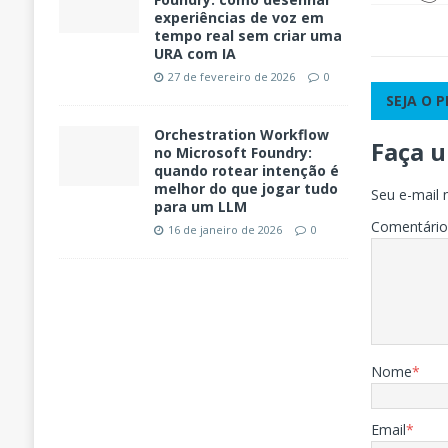
experiências de voz em
tempo real sem criar uma
URA com IA
27 de fevereiro de 2026
0
SEJA O 
Orchestration Workflow
Faça 
no Microsoft Foundry:
quando rotear intenção é
melhor do que jogar tudo
Seu e-mail 
para um LLM
Comentári
16 de janeiro de 2026
0
Nome
*
Email
*