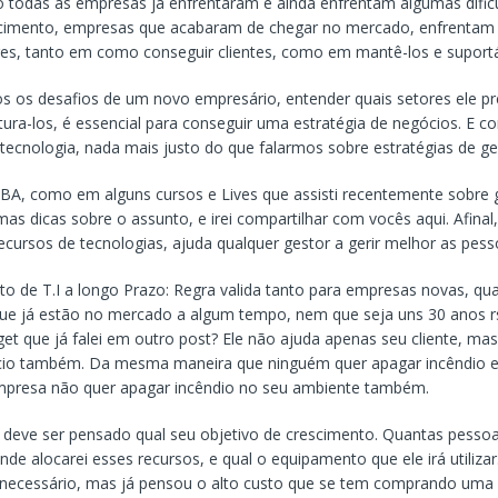
todas as empresas já enfrentaram e ainda enfrentam algumas dific
cimento, empresas que acabaram de chegar no mercado, enfrentam 
es, tanto em como conseguir clientes, como em mantê-los e suportá
s os desafios de um novo empresário, entender quais setores ele pre
ura-los, é essencial para conseguir uma estratégia de negócios. E 
 tecnologia, nada mais justo do que falarmos sobre estratégias de ge
A, como em alguns cursos e Lives que assisti recentemente sobre 
mas dicas sobre o assunto, e irei compartilhar com vocês aqui. Afina
ecursos de tecnologias, ajuda qualquer gestor a gerir melhor as pess
o de T.I a longo Prazo: Regra valida tanto para empresas novas, qu
ue já estão no mercado a algum tempo, nem que seja uns 30 anos r
et que já falei em outro post? Ele não ajuda apenas seu cliente, ma
cio também. Da mesma maneira que ninguém quer apagar incêndio e
presa não quer apagar incêndio no seu ambiente também.
 deve ser pensado qual seu objetivo de crescimento. Quantas pesso
onde alocarei esses recursos, e qual o equipamento que ele irá utiliza
snecessário, mas já pensou o alto custo que se tem comprando uma