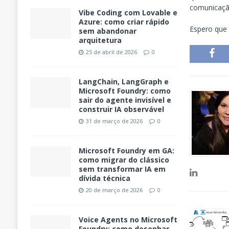
comunicação
Vibe Coding com Lovable e
Azure: como criar rápido
Espero que 
sem abandonar
arquitetura
25 de abril de 2026
0
LangChain, LangGraph e
Microsoft Foundry: como
sair do agente invisível e
construir IA observável
31 de março de 2026
0
Microsoft Foundry em GA:
como migrar do clássico
sem transformar IA em
dívida técnica
20 de março de 2026
0
Voice Agents no Microsoft
Foundry: como desenhar