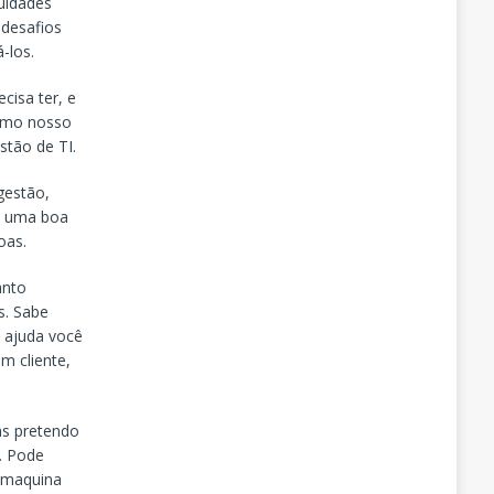
uldades
desafios
-los.
cisa ter, e
como nosso
stão de TI.
gestão,
l, uma boa
oas.
anto
s. Sabe
s ajuda você
m cliente,
as pretendo
r. Pode
 maquina