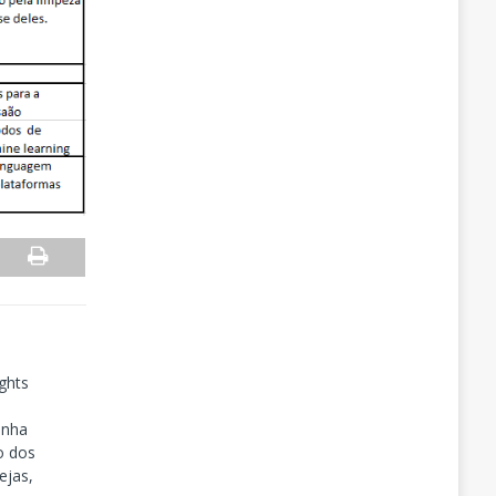
ghts
inha
o dos
ejas,