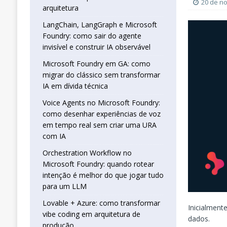
real sem criar uma URA com IA
INTELIG
20 de n
arquitetura
[ 16 de janeiro de 2026 ]
Orchestration W
LangChain, LangGraph e Microsoft
Foundry: como sair do agente
que jogar tudo para um LLM
INTELIGÊN
invisível e construir IA observável
[ 25 de abril de 2026 ]
Vibe Coding com L
Microsoft Foundry em GA: como
INTELIGÊNCIA ARTIFICIAL
migrar do clássico sem transformar
IA em dívida técnica
Voice Agents no Microsoft Foundry:
como desenhar experiências de voz
em tempo real sem criar uma URA
com IA
Orchestration Workflow no
Microsoft Foundry: quando rotear
intenção é melhor do que jogar tudo
para um LLM
Lovable + Azure: como transformar
Inicialment
vibe coding em arquitetura de
dados.
produção