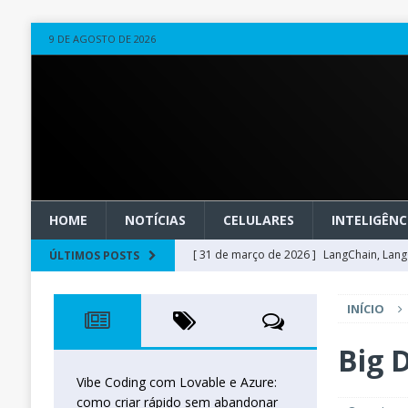
9 DE AGOSTO DE 2026
HOME
NOTÍCIAS
CELULARES
INTELIGÊNCI
[ 31 de março de 2026 ]
LangChain, LangG
ÚLTIMOS POSTS
observável
OUTROS
INÍCIO
[ 20 de março de 2026 ]
Microsoft Found
técnica
INTELIGÊNCIA ARTIFICIAL
Big 
[ 27 de fevereiro de 2026 ]
Voice Agents
Vibe Coding com Lovable e Azure:
como criar rápido sem abandonar