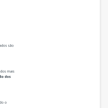
dados são
 dos mais
ão dos
ndo o