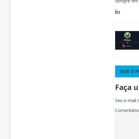
sempre em 
SEJA O 
Faça 
Seu e-mail 
Comentári