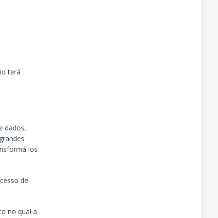
io terá
e dados,
 grandes
ansformá los
ocesso de
to no qual a