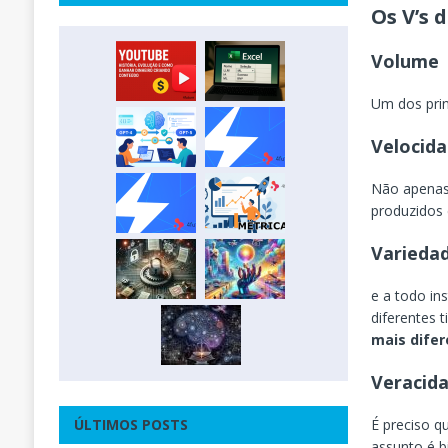
Os V’s 
Volume
Um dos prin
Velocid
Não apenas
produzidos 
Varieda
e a todo in
diferentes 
mais difer
Veracid
É preciso q
ÚLTIMOS POSTS
assunto é b