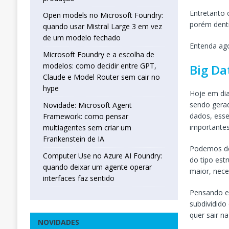
Entretanto 
Open models no Microsoft Foundry:
porém dent
quando usar Mistral Large 3 em vez
de um modelo fechado
Entenda ago
Microsoft Foundry e a escolha de
modelos: como decidir entre GPT,
Big Da
Claude e Model Router sem cair no
hype
Hoje em di
sendo gerad
Novidade: Microsoft Agent
dados, ess
Framework: como pensar
importantes
multiagentes sem criar um
Frankenstein de IA
Podemos def
Computer Use no Azure AI Foundry:
do tipo est
quando deixar um agente operar
maior, nece
interfaces faz sentido
Pensando em
subdividido
quer sair n
NOVIDADES