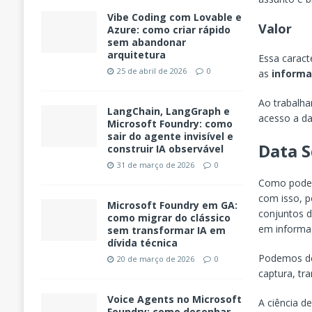
Vibe Coding com Lovable e
Valor
Azure: como criar rápido
sem abandonar
arquitetura
Essa caract
25 de abril de 2026
0
as
informa
Ao trabalha
LangChain, LangGraph e
acesso a da
Microsoft Foundry: como
sair do agente invisível e
Data S
construir IA observável
31 de março de 2026
0
Como podem
com isso, p
Microsoft Foundry em GA:
conjuntos d
como migrar do clássico
em informa
sem transformar IA em
dívida técnica
Podemos def
20 de março de 2026
0
captura, tr
Voice Agents no Microsoft
A ciência d
Foundry: como desenhar