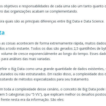
os objetivos e responsabilidades de cada uma são um tanto quanto d
ro das organizações acabam se complementando.
ra quais são as principais diferenças entre Big Data e Data Science.
ta
a as coisas acontecem de forma extremamente rápida, muitos dado
os a todo instante. Todos os dias são gerados 2,5 quintilhões de b
e volume de cresce exponencialmente ao longo do tempo. Esses dad
 para análises das mais variadas.
inir o Big Data como uma grande quantidade de dados existentes, 
ruturados ou não estruturados. Em razão disso, a complexidade dos 
ssitando de métodos especializados para seu tratamento.
 toda a complexidade desse cenário, o conceito de Big Data pode 
 em 5 categorias (ou “5 V’s”), que explicam melhor os desafios post
a frente nesta era da informação. São eles: