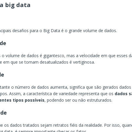
da big data
cipais desafios para o Big Data é o grande volume de dados.
ade
 o volume de dados é gigantesco, mas a velocidade em que esses 
e em que se tornam desatualizados é vertiginosa.
de
stante o número de dados aumenta, significa que são gerados dados
tipos. Assim, a característica de variedade representa que os
dados s
entes tipos possíveis
, podendo ser ou não estruturados.
ade
ue os dados tratados sejam retratos fiéis da realidade. Por isso, qua
ig data, é sempre importante checar os fatos.