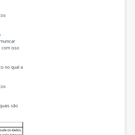
tos
m
omunicar
e com isso
to no qual a
tos
 quais são