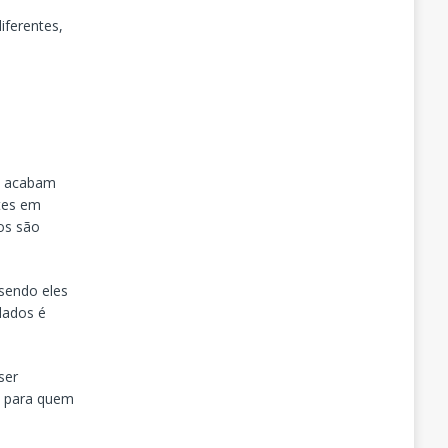
iferentes,
s acabam
ytes em
os são
sendo eles
dados é
ser
os para quem