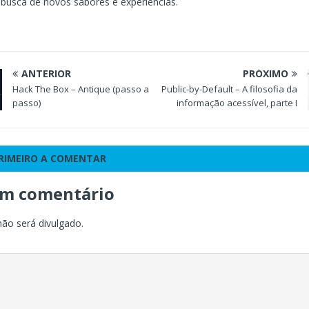
busca de novos sabores e experiências.
ANTERIOR
PRÓXIMO
Hack The Box – Antique (passo a
Public-by-Default – A filosofia da
passo)
informação acessível, parte I
PRIMEIRO A COMENTAR
um comentário
não será divulgado.
o