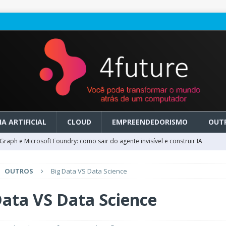
A ARTIFICIAL
CLOUD
EMPREENDEDORISMO
OUT
raph e Microsoft Foundry: como sair do agente invisível e construir IA
OUTROS
Big Data VS Data Science
ry em GA: como migrar do clássico sem transformar IA em dívida
Data VS Data Science
 no Microsoft Foundry: como desenhar experiências de voz em tempo