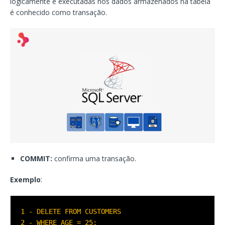
logicamente e executadas nos dados armazenados na tabela
é conhecido como transação.
COMMIT:
confirma uma transação.
Exemplo
:
1 - DELETE FROM CUSTOMERS  

2 - WHERE AGE = 25;  
