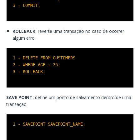
3 - COMMIT;  
ROLLBACK:
reverte uma transação no caso de ocorrer
algum erro.
1 - DELETE FROM CUSTOMERS  

2 - WHERE AGE = 25;  

3 - ROLLBACK;  
SAVE POINT:
define um ponto de salvamento dentro de uma
transação.
1 - SAVEPOINT SAVEPOINT_NAME;