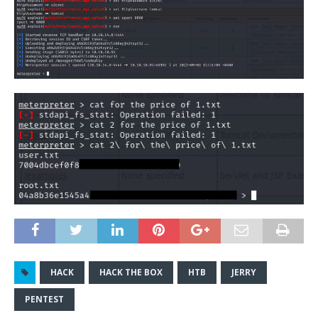
HACK
HACK THE BOX
HTB
JERRY
PENTEST