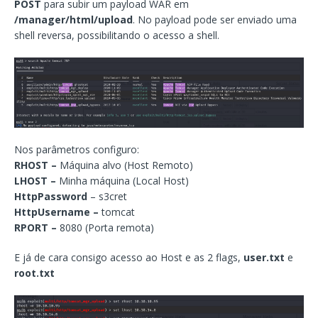
POST
para subir um payload WAR em
/manager/html/upload
. No payload pode ser enviado uma
shell reversa, possibilitando o acesso a shell.
Nos parâmetros configuro:
RHOST –
Máquina alvo (Host Remoto)
LHOST –
Minha máquina (Local Host)
HttpPassword
– s3cret
HttpUsername –
tomcat
RPORT –
8080 (Porta remota)
E já de cara consigo acesso ao Host e as 2 flags,
user.txt
e
root.txt