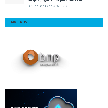
do que jogar tudo para um LLM
16 de janeiro de 2026
0
PARCEIROS