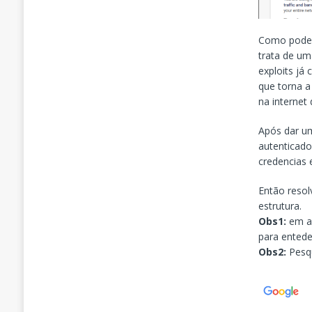
Como podem
trata de um
exploits já
que torna a
na internet
Após dar um
autenticado
credencias 
Então resol
estrutura.
Obs1:
em al
para entede
Obs2:
Pesqu