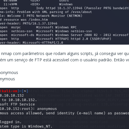
 o nmap com parâmetros que rodam alguns scripts, já consegui ver qu
ém um serviço de FTP está acessível com o usuário padrão. Então 
nonymous
nymous