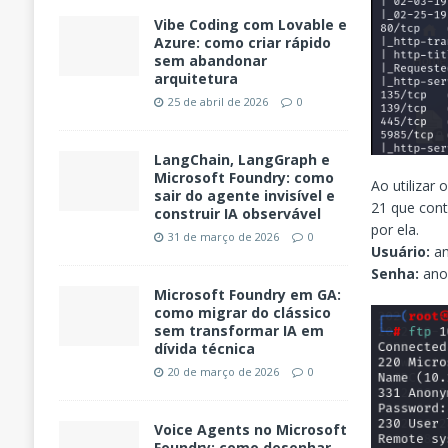
Vibe Coding com Lovable e
Azure: como criar rápido
sem abandonar
arquitetura
25 de abril de 2026
0
LangChain, LangGraph e
Microsoft Foundry: como
Ao utilizar
sair do agente invisível e
21 que cont
construir IA observável
por ela.
31 de março de 2026
0
Usuário:
a
Senha:
ano
Microsoft Foundry em GA:
como migrar do clássico
sem transformar IA em
dívida técnica
20 de março de 2026
0
Voice Agents no Microsoft
Foundry: como desenhar