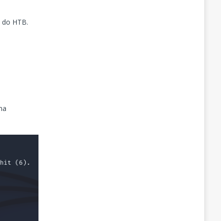
n do HTB.
ma