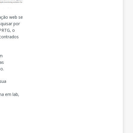
cação web se
quisar por
 PRTG, o
ncontrados
am
as
o.
 sua
ma em lab,