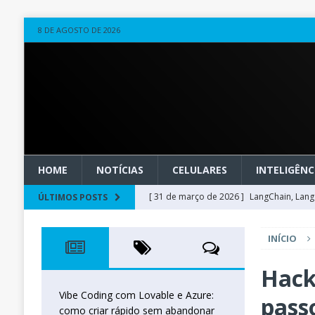
8 DE AGOSTO DE 2026
HOME
NOTÍCIAS
CELULARES
INTELIGÊNCI
[ 31 de março de 2026 ]
LangChain, LangG
ÚLTIMOS POSTS
observável
OUTROS
INÍCIO
[ 20 de março de 2026 ]
Microsoft Found
técnica
INTELIGÊNCIA ARTIFICIAL
Hack
[ 27 de fevereiro de 2026 ]
Voice Agents
Vibe Coding com Lovable e Azure:
pass
como criar rápido sem abandonar