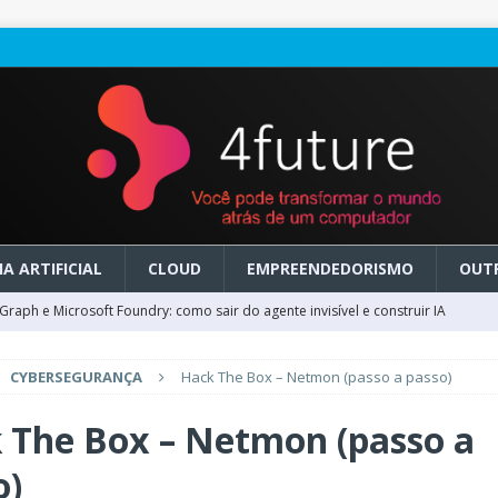
A ARTIFICIAL
CLOUD
EMPREENDEDORISMO
OUT
raph e Microsoft Foundry: como sair do agente invisível e construir IA
CYBERSEGURANÇA
Hack The Box – Netmon (passo a passo)
ry em GA: como migrar do clássico sem transformar IA em dívida
 The Box – Netmon (passo a
 no Microsoft Foundry: como desenhar experiências de voz em tempo
o)