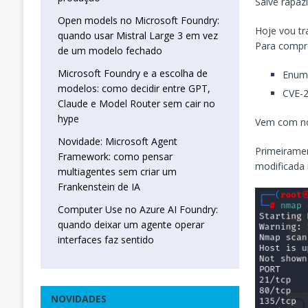
Salve rapaz
Open models no Microsoft Foundry:
Hoje vou t
quando usar Mistral Large 3 em vez
Para compro
de um modelo fechado
Microsoft Foundry e a escolha de
Enum
modelos: como decidir entre GPT,
CVE-
Claude e Model Router sem cair no
hype
Vem com nó
Novidade: Microsoft Agent
Primeirame
Framework: como pensar
modificada
multiagentes sem criar um
Frankenstein de IA
Computer Use no Azure AI Foundry:
quando deixar um agente operar
interfaces faz sentido
NOVIDADES