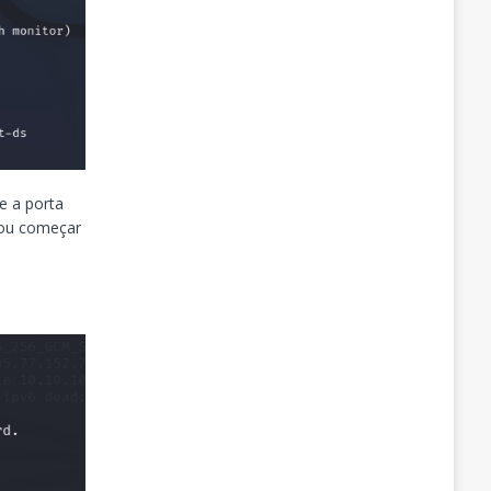
e a porta
vou começar