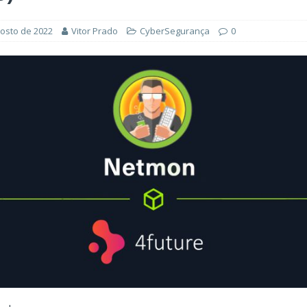
ÊNCIA ARTIFICIAL
orkflow no Microsoft Foundry: quando rotear intenção é melhor do
gosto de 2022
Vitor Prado
CyberSegurança
0
CIA ARTIFICIAL
ovable e Azure: como criar rápido sem abandonar arquitetura