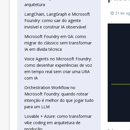
real sem criar uma URA com IA
INTELIG
arquitetura
[ 16 de janeiro de 2026 ]
Orchestration W
31 de a
LangChain, LangGraph e Microsoft
Foundry: como sair do agente
que jogar tudo para um LLM
INTELIGÊN
invisível e construir IA observável
[ 25 de abril de 2026 ]
Vibe Coding com L
Microsoft Foundry em GA: como
INTELIGÊNCIA ARTIFICIAL
migrar do clássico sem transformar
IA em dívida técnica
Voice Agents no Microsoft Foundry:
como desenhar experiências de voz
em tempo real sem criar uma URA
com IA
Orchestration Workflow no
Microsoft Foundry: quando rotear
intenção é melhor do que jogar tudo
para um LLM
Lovable + Azure: como transformar
vibe coding em arquitetura de
produção