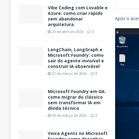
Vibe Coding com Lovable e
Azure: como criar rápido
Após o aces
sem abandonar
arquitetura
25 de abril de 2026
0
LangChain, LangGraph e
Microsoft Foundry: como
sair do agente invisível e
construir IA observável
31 de março de 2026
0
Microsoft Foundry em GA:
como migrar do clássico
sem transformar IA em
dívida técnica
20 de março de 2026
0
Voice Agents no Microsoft
Foundry: como desenhar