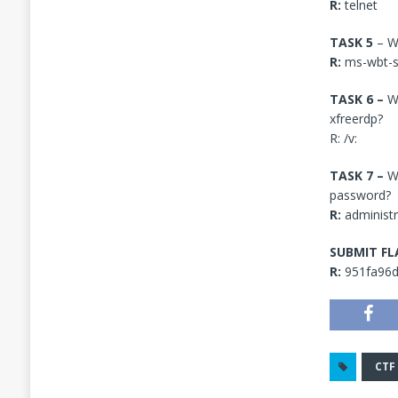
R:
telnet
TASK 5
– W
R:
ms-wbt-s
TASK 6 –
Wh
xfreerdp?
R: /v:
TASK 7 –
Wh
password?
R:
administr
SUBMIT F
R:
951fa96
CTF