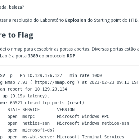
ada, beleza?
azer a resolução do Laboratório
Explosion
do Starting point do HTB.
e to Flag
odei o nmap para descobrir as portas abertas. Diversas portas estão 
Lab é a porta
3389
do protocolo
RDP
SV -p- -Pn 10.129.176.127 --min-rate=1000 

g Nmap 7.93 ( https://nmap.org ) at 2023-02-23 09:11 EST
an report for 10.129.23.134 

 up (0.19s latency). 

wn: 65521 closed tcp ports (reset) 

   STATE SERVICE       VERSION 

   open  msrpc         Microsoft Windows RPC 

   open  netbios-ssn   Microsoft Windows netbios-ssn 

   open  microsoft-ds? 

p  open  ms-wbt-server Microsoft Terminal Services 
