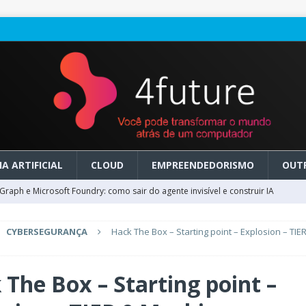
A ARTIFICIAL
CLOUD
EMPREENDEDORISMO
OUT
raph e Microsoft Foundry: como sair do agente invisível e construir IA
CYBERSEGURANÇA
Hack The Box – Starting point – Explosion – TIER
ry em GA: como migrar do clássico sem transformar IA em dívida
 The Box – Starting point –
 no Microsoft Foundry: como desenhar experiências de voz em tempo