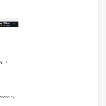
ugh a
yption by