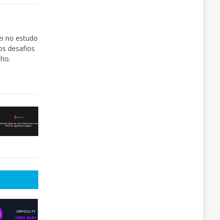
ei no estudo
os desafios
nho.