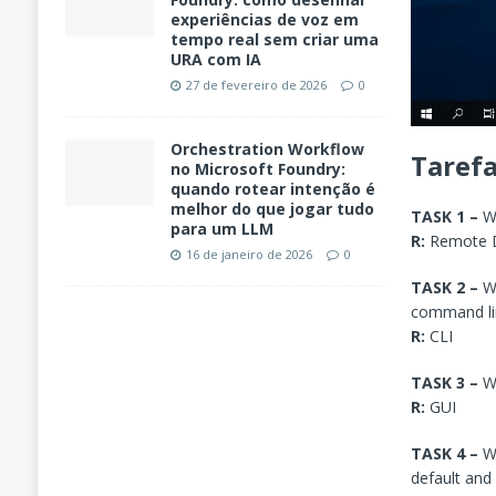
experiências de voz em
tempo real sem criar uma
URA com IA
27 de fevereiro de 2026
0
Orchestration Workflow
Taref
no Microsoft Foundry:
quando rotear intenção é
melhor do que jogar tudo
TASK 1 –
Wh
para um LLM
R:
Remote D
16 de janeiro de 2026
0
TASK 2 –
Wh
command lin
R:
CLI
TASK 3 –
Wh
R:
GUI
TASK 4 –
Wh
default and