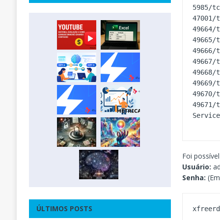
5985/tc
47001/t
49664/t
49665/t
49666/t
49667/t
49668/t
49669/t
49670/t
49671/t
Servic
Foi possíve
Usuário:
ad
Senha:
(Em
ÚLTIMOS POSTS
xfreer