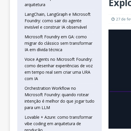
Expl
real sem criar uma URA com IA
INTELIG
arquitetura
[ 16 de janeiro de 2026 ]
Orchestration W
LangChain, LangGraph e Microsoft
27 de fe
Foundry: como sair do agente
que jogar tudo para um LLM
INTELIGÊN
invisível e construir IA observável
[ 25 de abril de 2026 ]
Vibe Coding com L
Microsoft Foundry em GA: como
INTELIGÊNCIA ARTIFICIAL
migrar do clássico sem transformar
IA em dívida técnica
Voice Agents no Microsoft Foundry:
como desenhar experiências de voz
em tempo real sem criar uma URA
com IA
Orchestration Workflow no
Microsoft Foundry: quando rotear
intenção é melhor do que jogar tudo
para um LLM
Lovable + Azure: como transformar
vibe coding em arquitetura de
produção