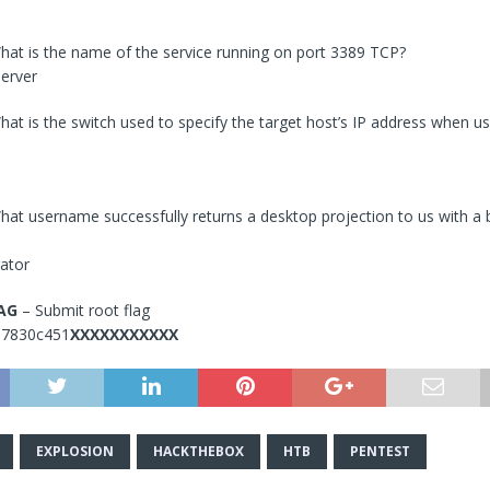
hat is the name of the service running on port 3389 TCP?
erver
at is the switch used to specify the target host’s IP address when us
at username successfully returns a desktop projection to us with a 
ator
LAG
– Submit root flag
d7830c451
XXXXXXXXXXX
EXPLOSION
HACKTHEBOX
HTB
PENTEST