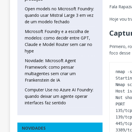
Fala Rapazi
Open models no Microsoft Foundry:
quando usar Mistral Large 3 em vez
Hoje vou tr
de um modelo fechado
Captur
Microsoft Foundry e a escolha de
modelos: como decidir entre GPT,
Claude e Model Router sem cair no
Primeiro, r
hype
foco desse 
Novidade: Microsoft Agent
Framework: como pensar
nmap -s
multiagentes sem criar um
Startin
Frankenstein de IA
Nmap sc
Computer Use no Azure AI Foundry:
Host is
quando deixar um agente operar
Not sho
interfaces faz sentido
PORT   
135/tcp
139/tcp
445/tcp
NOVIDADES
3389/tc