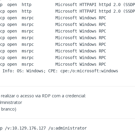
p  open  http          Microsoft HTTPAPI httpd 2.0 (SSDP
cp open  http          Microsoft HTTPAPI httpd 2.0 (SSDP
cp open  msrpc         Microsoft Windows RPC 

cp open  msrpc         Microsoft Windows RPC 

cp open  msrpc         Microsoft Windows RPC 

cp open  msrpc         Microsoft Windows RPC 

cp open  msrpc         Microsoft Windows RPC 

cp open  msrpc         Microsoft Windows RPC 

cp open  msrpc         Microsoft Windows RPC 

cp open  msrpc         Microsoft Windows RPC 

e Info: OS: Windows; CPE: cpe:/o:microsoft:windows
l realizar o acesso via RDP com a credencial:
ministrator
 branco)
dp /v:10.129.176.127 /u:administrator