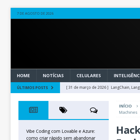
7 DE AGOSTO DE 2026
HOME
NOTÍCIAS
CELULARES
INTELIGÊNCI
[ 31 de março de 2026 ]
LangChain, LangG
ÚLTIMOS POSTS
observável
OUTROS
INÍCIO
[ 20 de março de 2026 ]
Microsoft Found
Machines
técnica
INTELIGÊNCIA ARTIFICIAL
Hack
[ 27 de fevereiro de 2026 ]
Voice Agents
Vibe Coding com Lovable e Azure:
como criar rápido sem abandonar