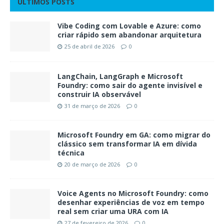
ÚLTIMOS POSTS
Vibe Coding com Lovable e Azure: como
criar rápido sem abandonar arquitetura
25 de abril de 2026
0
LangChain, LangGraph e Microsoft
Foundry: como sair do agente invisível e
construir IA observável
31 de março de 2026
0
Microsoft Foundry em GA: como migrar do
clássico sem transformar IA em dívida
técnica
20 de março de 2026
0
Voice Agents no Microsoft Foundry: como
desenhar experiências de voz em tempo
real sem criar uma URA com IA
27 de fevereiro de 2026
0